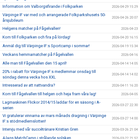
Information om Valborgsfirande i Folkparken
2026-04-29 15:29
Värpinge IF var med och arrangerade Folkparkshusets 50-
2026-04-26 20:07
årsjubileum
Helgens matcher på Fågelvallen!
2026-04-23
Kom till Folkparken och fira på lördag!
2026-04-20 16:15
Anmäl dig till Värpinge IF:s Sportcamp i sommar!
2026-04-19 15:34
Veckans hemmamatcher på Fågelvallen
2026-04-16
Alle man till Fågelvallen den 15 april!
2026-04-14 14:05
20% i rabatt för Värpinge IF:s medlemmar onsdag till
2026-04-14 14:02
söndag denna vecka hos XXL
Intresserad av att nattvandra?
2026-04-11 16:20
Kom till Fågelvallen till helgen och heja fram våra lag!
2026-04-05
Lagmaskinen Flickor 2014/15 laddar för en säsong i A-
2026-03-27 22:30
serien
Vi gratulerar vinnarna av mars månads dragning i Värpinge
2026-03-27 14:00
IF:s stödmedlemslotteri!
Intervju med vår succétränare Kristian Gren
2026-03-26 21:04
4-lags MatchCamp i strålande solsken
2026-03-22 21:52