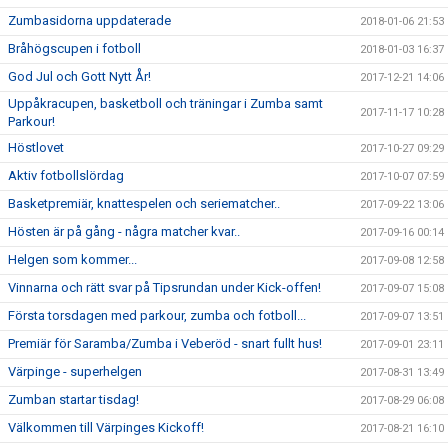
Zumbasidorna uppdaterade
2018-01-06 21:53
Bråhögscupen i fotboll
2018-01-03 16:37
God Jul och Gott Nytt År!
2017-12-21 14:06
Uppåkracupen, basketboll och träningar i Zumba samt
2017-11-17 10:28
Parkour!
Höstlovet
2017-10-27 09:29
Aktiv fotbollslördag
2017-10-07 07:59
Basketpremiär, knattespelen och seriematcher..
2017-09-22 13:06
Hösten är på gång - några matcher kvar..
2017-09-16 00:14
Helgen som kommer...
2017-09-08 12:58
Vinnarna och rätt svar på Tipsrundan under Kick-offen!
2017-09-07 15:08
Första torsdagen med parkour, zumba och fotboll...
2017-09-07 13:51
Premiär för Saramba/Zumba i Veberöd - snart fullt hus!
2017-09-01 23:11
Värpinge - superhelgen
2017-08-31 13:49
Zumban startar tisdag!
2017-08-29 06:08
Välkommen till Värpinges Kickoff!
2017-08-21 16:10