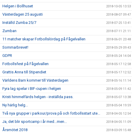
Helgen i Bollhuset
2018-10-05 13:53
Västerdagen 25 augusti
2018-08-07 09:47
Inställd Zumba 25/7
2018-07-25 13:41
Zumban
2018-07-11 21:11
11 matcher skapar Fotbollslördag på Fågelvallen
2018-06-01 23:48
Sommarbrevet!
2018-05-29 09:43
GDPR
2018-05-24 14:04
Fotbollsfest på Fågelvallen
2018-05-17 12:58
Grattis Anna till Stipendiet
2018-05-17 12:52
Världens Barn kommer till Västerdagen
2018-05-16 11:14
Fyra lag spelar i BIF-cupen i helgen
2018-05-09 11:42
Kristi himmelfärds helgen - inställda pass.
2018-05-07 13:38
Ny härlig helg...
2018-05-04 19:59
Två nya grupper i parkour/prova på och fotbollsstart ute...
2018-04-05 12:54
Ja, det blir sportcamp i år med...men...
2018-04-05 11:09
Årsmötet 2018
2018-03-09 15:48