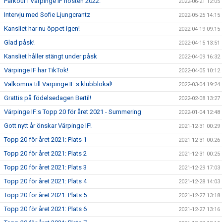
Parkour I Värpinge IF hösten 2022:
2022-06-21 12:05
Intervju med Sofie Ljungcrantz
2022-05-25 14:15
Kansliet har nu öppet igen!
2022-04-19 09:15
Glad påsk!
2022-04-15 13:51
Kansliet håller stängt under påsk
2022-04-09 16:32
Värpinge IF har TikTok!
2022-04-05 10:12
Välkomna till Värpinge IF:s klubblokal!
2022-03-04 19:24
Grattis på födelsedagen Bertil!
2022-02-08 13:27
Värpinge IF:s Topp 20 för året 2021 - Summering
2022-01-04 12:48
Gott nytt år önskar Värpinge IF!
2021-12-31 00:29
Topp 20 för året 2021: Plats 1
2021-12-31 00:26
Topp 20 för året 2021: Plats 2
2021-12-31 00:25
Topp 20 för året 2021: Plats 3
2021-12-29 17:03
Topp 20 för året 2021: Plats 4
2021-12-28 14:03
Topp 20 för året 2021: Plats 5
2021-12-27 13:18
Topp 20 för året 2021: Plats 6
2021-12-27 13:16