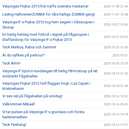
Värpinges Pojkar 2015 fick träffa svenska mästarna!
2025-11-08 21:54
Läskig HalloweenZUMBA för våra härliga ZUMBA-gäng!
2025-11-07 15:48
Värpinge IF:s Pojkar 2012 tog hem segern i Gåsacupen i
2025-10-27 10:42
Skurup
En härlig heldag med fotboll i regnet på Pågacupen i
2025-10-27 09:52
Staffanstorp för Värpinge IF:s Pojkar 2015
Tack Markus, Rabia och Samme!
2025-10-25 16:30
Är du nyfiken på parkour?
2025-10-21
Tack Almir!
2025-10-20 20:59
Värpinge IF bjöd in lundalagen till härlig P8-höstcup på ett
2025-10-19 21:25
soldränkt Fågelvallen
Värpinges Pojkar 2012 höll flaggan högt i Lux Cupen i
2025-10-18 21:34
Kristinehamn
Vi ses väl på Fågelvallen på söndag!
2025-10-16 10:02
Välkommen Mikael!
2025-10-16 09:45
Vi tar pulsen på Värpinge IF:s grundare och första
2025-10-14 14:18
hedersmedlem
Tack Peshang!
2025-10-12 19:27