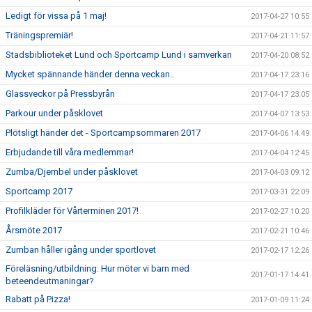
Ledigt för vissa på 1 maj!
2017-04-27 10:55
Träningspremiär!
2017-04-21 11:57
Stadsbiblioteket Lund och Sportcamp Lund i samverkan
2017-04-20 08:52
Mycket spännande händer denna veckan..
2017-04-17 23:16
Glassveckor på Pressbyrån
2017-04-17 23:05
Parkour under påsklovet
2017-04-07 13:53
Plötsligt händer det - Sportcampsommaren 2017
2017-04-06 14:49
Erbjudande till våra medlemmar!
2017-04-04 12:45
Zumba/Djembel under påsklovet
2017-04-03 09:12
Sportcamp 2017
2017-03-31 22:09
Profilkläder för Vårterminen 2017!
2017-02-27 10:20
Årsmöte 2017
2017-02-21 10:46
Zumban håller igång under sportlovet
2017-02-17 12:26
Föreläsning/utbildning: Hur möter vi barn med
2017-01-17 14:41
beteendeutmaningar?
Rabatt på Pizza!
2017-01-09 11:24