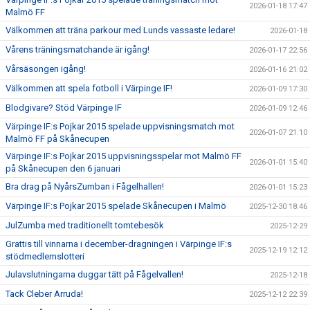
2026-01-18 17:47
Malmö FF
Välkommen att träna parkour med Lunds vassaste ledare!
2026-01-18
Vårens träningsmatchande är igång!
2026-01-17 22:56
Vårsäsongen igång!
2026-01-16 21:02
Välkommen att spela fotboll i Värpinge IF!
2026-01-09 17:30
Blodgivare? Stöd Värpinge IF
2026-01-09 12:46
Värpinge IF:s Pojkar 2015 spelade uppvisningsmatch mot
2026-01-07 21:10
Malmö FF på Skånecupen
Värpinge IF:s Pojkar 2015 uppvisningsspelar mot Malmö FF
2026-01-01 15:40
på Skånecupen den 6 januari
Bra drag på NyårsZumban i Fågelhallen!
2026-01-01 15:23
Värpinge IF:s Pojkar 2015 spelade Skånecupen i Malmö
2025-12-30 18:46
JulZumba med traditionellt tomtebesök
2025-12-29
Grattis till vinnarna i december-dragningen i Värpinge IF:s
2025-12-19 12:12
stödmedlemslotteri
Julavslutningarna duggar tätt på Fågelvallen!
2025-12-18
Tack Cleber Arruda!
2025-12-12 22:39