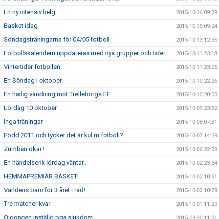
En ny intensiv helg
2015-10-16 09:39
Basket idag
2015-10-15 09:24
Söndagsträningarna för 04/05 fotboll
2015-10-13 12:35
Fotbollskalendern uppdateras med nya grupper och tider
2015-10-11 23:18
Vintertider fotbollen
2015-10-11 23:05
En Söndag i oktober
2015-10-10 22:26
En härlig vändning mot Trelleborgs FF
2015-10-10 20:00
Lördag 10 oktober
2015-10-09 23:32
Inga träningar
2015-10-08 07:31
Född 2011 och tycker det är kul m fotboll?
2015-10-07 14:39
Zumban ökar !
2015-10-06 22:39
En händelserik lördag väntar..
2015-10-02 23:34
HEMMAPREMIÄR BASKET!
2015-10-02 10:51
Världens barn för 3 året i rad!
2015-10-02 10:29
Tre matcher kvar
2015-10-01 11:20
Qigongen inställd pga sjukdom
2015-09-30 11:31