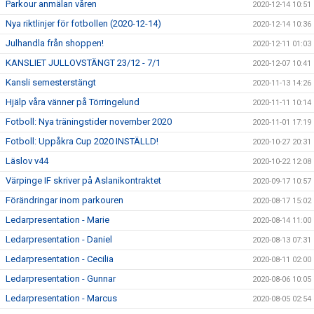
Parkour anmälan våren
2020-12-14 10:51
Nya riktlinjer för fotbollen (2020-12-14)
2020-12-14 10:36
Julhandla från shoppen!
2020-12-11 01:03
KANSLIET JULLOVSTÄNGT 23/12 - 7/1
2020-12-07 10:41
Kansli semesterstängt
2020-11-13 14:26
Hjälp våra vänner på Törringelund
2020-11-11 10:14
Fotboll: Nya träningstider november 2020
2020-11-01 17:19
Fotboll: Uppåkra Cup 2020 INSTÄLLD!
2020-10-27 20:31
Läslov v44
2020-10-22 12:08
Värpinge IF skriver på Aslanikontraktet
2020-09-17 10:57
Förändringar inom parkouren
2020-08-17 15:02
Ledarpresentation - Marie
2020-08-14 11:00
Ledarpresentation - Daniel
2020-08-13 07:31
Ledarpresentation - Cecilia
2020-08-11 02:00
Ledarpresentation - Gunnar
2020-08-06 10:05
Ledarpresentation - Marcus
2020-08-05 02:54