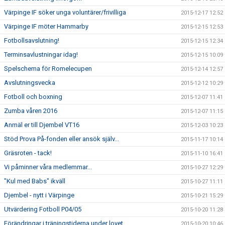
Värpinge IF söker unga voluntärer/frivilliga
2015-12-17 12:52
Värpinge IF möter Hammarby
2015-12-15 12:53
Fotbollsavslutning!
2015-12-15 12:34
Terminsavlustningar idag!
2015-12-15 10:09
Spelschema för Romelecupen
2015-12-14 12:57
Avslutningsvecka
2015-12-12 10:29
Fotboll och boxning
2015-12-07 11:41
Zumba våren 2016
2015-12-07 11:15
Anmäl er till Djembel VT16
2015-12-03 10:23
Stöd Prova På-fonden eller ansök själv...
2015-11-17 10:14
Gräsroten - tack!
2015-11-10 16:41
Vi påminner våra medlemmar...
2015-10-27 12:29
"Kul med Babs" ikväll
2015-10-27 11:11
Djembel - nytt i Värpinge
2015-10-21 15:29
Utvärdering Fotboll P04/05
2015-10-20 11:28
Förändringar i träningstiderna under lovet
2015-10-20 10:46