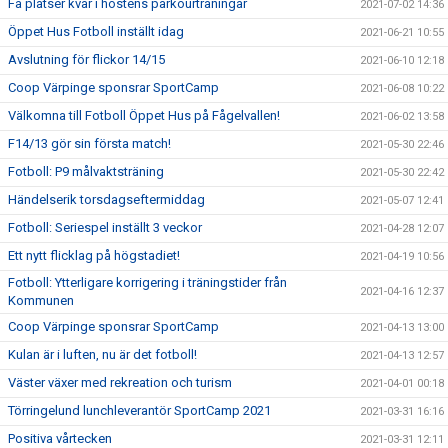
Få platser kvar i höstens parkourträningar
2021-07-02 14:36
Öppet Hus Fotboll inställt idag
2021-06-21 10:55
Avslutning för flickor 14/15
2021-06-10 12:18
Coop Värpinge sponsrar SportCamp
2021-06-08 10:22
Välkomna till Fotboll Öppet Hus på Fågelvallen!
2021-06-02 13:58
F14/13 gör sin första match!
2021-05-30 22:46
Fotboll: P9 målvaktsträning
2021-05-30 22:42
Händelserik torsdagseftermiddag
2021-05-07 12:41
Fotboll: Seriespel inställt 3 veckor
2021-04-28 12:07
Ett nytt flicklag på högstadiet!
2021-04-19 10:56
Fotboll: Ytterligare korrigering i träningstider från
2021-04-16 12:37
Kommunen
Coop Värpinge sponsrar SportCamp
2021-04-13 13:00
Kulan är i luften, nu är det fotboll!
2021-04-13 12:57
Väster växer med rekreation och turism
2021-04-01 00:18
Törringelund lunchleverantör SportCamp 2021
2021-03-31 16:16
Positiva vårtecken
2021-03-31 12:11