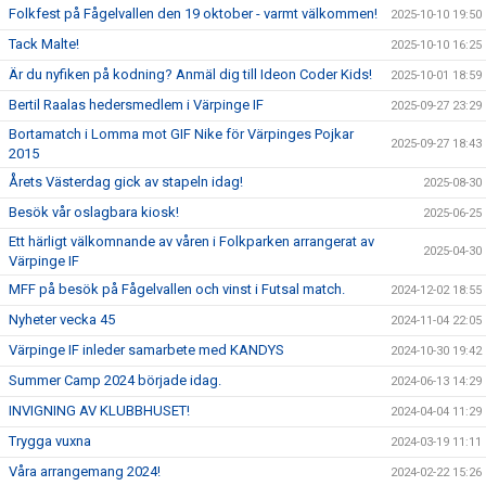
Folkfest på Fågelvallen den 19 oktober - varmt välkommen!
2025-10-10 19:50
Tack Malte!
2025-10-10 16:25
Är du nyfiken på kodning? Anmäl dig till Ideon Coder Kids!
2025-10-01 18:59
Bertil Raalas hedersmedlem i Värpinge IF
2025-09-27 23:29
Bortamatch i Lomma mot GIF Nike för Värpinges Pojkar
2025-09-27 18:43
2015
Årets Västerdag gick av stapeln idag!
2025-08-30
Besök vår oslagbara kiosk!
2025-06-25
Ett härligt välkomnande av våren i Folkparken arrangerat av
2025-04-30
Värpinge IF
MFF på besök på Fågelvallen och vinst i Futsal match.
2024-12-02 18:55
Nyheter vecka 45
2024-11-04 22:05
Värpinge IF inleder samarbete med KANDYS
2024-10-30 19:42
Summer Camp 2024 började idag.
2024-06-13 14:29
INVIGNING AV KLUBBHUSET!
2024-04-04 11:29
Trygga vuxna
2024-03-19 11:11
Våra arrangemang 2024!
2024-02-22 15:26