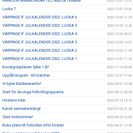
PARKOUR ANMÄLINGAR TILL NÄSTA TERMIN!
2022-12-07 12:31
Lucka 7
2022-12-07 10:56
VÄRPINGE IF JULKALENDER 2022: LUCKA 6
2022-12-06 11:33
VÄRPINGE IF JULKALENDER 2022: LUCKA 5
2022-12-05 12:26
VÄRPINGE IF JULKALENDER 2022: LUCKA 4
2022-12-04 09:57
VÄRPINGE IF JULKALENDER 2022: LUCKA 3
2022-12-03 19:57
VÄRPINGE IF JULKALENDER 2022: LUCKA 2
2022-12-02 11:34
VÄRPINGE IF JULKALENDER 2022: LUCKA 1
2022-12-01 11:22
Konstgräsplanen fyller 1 år!
2022-11-15 09:40
Uppåkracupen - 60 matcher
2022-10-31 17:56
Vi byter klädleverantör!
2022-09-01 14:58
Start för de unga fotbollsgrupperna
2022-08-12 20:59
Höstens tider
2022-07-14 12:16
Kansli semesterstängt
2022-07-03 21:30
Glad midsommar!
2022-06-23 16:03
Boka plats till fotbollen inför hösten
2022-06-21 12:36