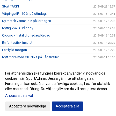
Stort TACK!
2015-09-28 15:37
Värpinge IF - 10 år på söndag!
2015-09-18 19:44
Ny match väntar P06 på lördagen
2015-09-17 12:38
Nyttig kväll i Stångby
2015-09-16 12:58
Qigong - inställd onsdag/lördag
2015-09-16 10:33
En fantastisk insats!
2015-09-14 22:09
Fartfylld morgon
2015-09-12 12:25
Nytt möte med GIF Nike på Fågelvallen
2015-09-11 16:50
Insamling av kläder lördag
2015-09-11 12:52
Jämnt i Dalby
2015-09-10 20:38
För att hemsidan ska fungera korrekt använder vi nödvändiga
cookies från SportAdmin. Dessa går inte att stänga av.
Händelserik premiärkväll
2015-09-08 20:43
Föreningen kan också använda frivilliga cookies, t.ex. för statistik
ZumbaMarathon på Fågelskolans matsal - lördag
2015-09-07 10:02
eller marknadsföring. Du väljer själv om du vill acceptera dessa.
Parkouranmälan Öppen igen!
2015-09-02 11:45
Anpassa dina val
Klubbvecka på Intersport 31 augusti - 6 september
2015-08-23 22:12
Acceptera nödvändiga
Acceptera alla
Basketens kalender för flickor 02-04 uppdaterad
2015-08-23 21:38
Basket för 07-09 startar i september
2015-08-23 08:07