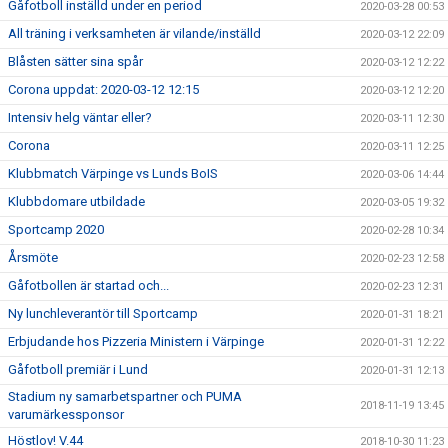
Gåfotboll inställd under en period
2020-03-28 00:53
All träning i verksamheten är vilande/inställd
2020-03-12 22:09
Blåsten sätter sina spår
2020-03-12 12:22
Corona uppdat: 2020-03-12 12:15
2020-03-12 12:20
Intensiv helg väntar eller?
2020-03-11 12:30
Corona
2020-03-11 12:25
Klubbmatch Värpinge vs Lunds BoIS
2020-03-06 14:44
Klubbdomare utbildade
2020-03-05 19:32
Sportcamp 2020
2020-02-28 10:34
Årsmöte
2020-02-23 12:58
Gåfotbollen är startad och...
2020-02-23 12:31
Ny lunchleverantör till Sportcamp
2020-01-31 18:21
Erbjudande hos Pizzeria Ministern i Värpinge
2020-01-31 12:22
Gåfotboll premiär i Lund
2020-01-31 12:13
Stadium ny samarbetspartner och PUMA
2018-11-19 13:45
varumärkessponsor
Höstlov! V.44
2018-10-30 11:23