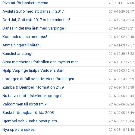
Rivstart för basket-tjejerna
2017-01-01 07:00
Avsluta 2016 med att dansa in 2017
2016-12-29 09:17
God Jul, Gott nytt 2017 och terminstart!
2016-12-23 23:23
Dansa in det nya året med Värpinge IF
2016-12-02 12:31
Kom och dansa med oss!
2016-12-02 10:48
Anmälningar till våren!
2016-11-09 12:57
Kansliet är stängt
2016-10-30 15:52
Sista matcherna i fotbollen och mycket mer
2016-10-07 12:27
Hjälp Värpinge hjälpa Världens Barn
2016-10-03 12:14
Lördagen är full av aktiviteter i föreningen
2016-09-23 10:29
Zumba & Djembel information 21/9
2016-09-15 13:38
Nu tar vi emot friskvårdskuponger!
2016-09-06 10:44
Välkommen till idrottsmix!
2016-09-06 09:24
Basket för pojkar födda 2008
2016-09-05 13:49
Djembel och Zumba byter plats
2016-08-31 13:04
Nya spelare sökes!
2016-08-18 11:48