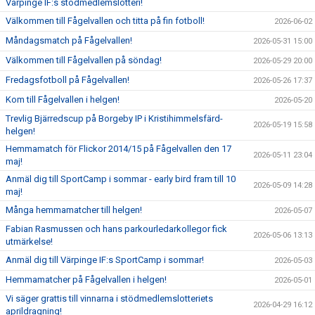
Värpinge IF:s stödmedlemslotteri!
Välkommen till Fågelvallen och titta på fin fotboll!
2026-06-02
Måndagsmatch på Fågelvallen!
2026-05-31 15:00
Välkommen till Fågelvallen på söndag!
2026-05-29 20:00
Fredagsfotboll på Fågelvallen!
2026-05-26 17:37
Kom till Fågelvallen i helgen!
2026-05-20
Trevlig Bjärredscup på Borgeby IP i Kristihimmelsfärd-
2026-05-19 15:58
helgen!
Hemmamatch för Flickor 2014/15 på Fågelvallen den 17
2026-05-11 23:04
maj!
Anmäl dig till SportCamp i sommar - early bird fram till 10
2026-05-09 14:28
maj!
Många hemmamatcher till helgen!
2026-05-07
Fabian Rasmussen och hans parkourledarkollegor fick
2026-05-06 13:13
utmärkelse!
Anmäl dig till Värpinge IF:s SportCamp i sommar!
2026-05-03
Hemmamatcher på Fågelvallen i helgen!
2026-05-01
Vi säger grattis till vinnarna i stödmedlemslotteriets
2026-04-29 16:12
aprildragning!