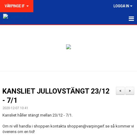
VÄRPINGE IF
LOGGA IN
HEM
NYHETER
MEDLEMSKAP
KONTAKT
FÖRENINGEN
KANSLIET JULLOVSTÄNGT 23/12
<
>
KLUBBKOLLEKTION
- 7/1
2020-12-07 10:41
Kansliet håller stängt mellan 23/12 - 7/1.
Om ni vill handla i shoppen kontakta shoppen@varpingeif.se så kommer vi
överens om en tid!