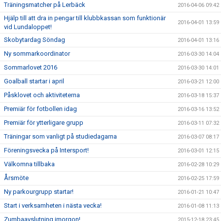
Träningsmatcher på Lerbäck
2016-04-06 09:42
Hjälp till att dra in pengar till klubbkassan som funktionär
2016-04-01 13:59
vid Lundaloppet!
Skobytardag Söndag
2016-04-01 13:16
Ny sommarkoordinator
2016-03-30 14:04
Sommarlovet 2016
2016-03-30 14:01
Goalball startar i april
2016-03-21 12:00
Påsklovet och aktiviteterna
2016-03-18 15:37
Premiär för fotbollen idag
2016-03-16 13:52
Premiär för ytterligare grupp
2016-03-11 07:32
Träningar som vanligt på studiedagarna
2016-03-07 08:17
Föreningsvecka på Intersport!
2016-03-01 12:15
Välkomna tillbaka
2016-02-28 10:29
Årsmöte
2016-02-25 17:59
Ny parkourgrupp startar!
2016-01-21 10:47
Start i verksamheten i nästa vecka!
2016-01-08 11:13
Zumbaavslutning imorgon!
2015-12-18 23:45