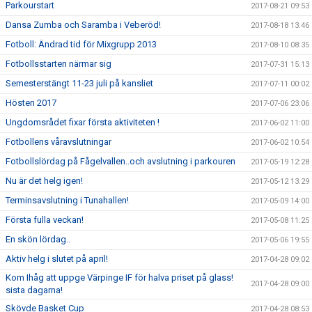
Parkourstart
2017-08-21 09:53
Dansa Zumba och Saramba i Veberöd!
2017-08-18 13:46
Fotboll: Ändrad tid för Mixgrupp 2013
2017-08-10 08:35
Fotbollsstarten närmar sig
2017-07-31 15:13
Semesterstängt 11-23 juli på kansliet
2017-07-11 00:02
Hösten 2017
2017-07-06 23:06
Ungdomsrådet fixar första aktiviteten !
2017-06-02 11:00
Fotbollens våravslutningar
2017-06-02 10:54
Fotbollslördag på Fågelvallen..och avslutning i parkouren
2017-05-19 12:28
Nu är det helg igen!
2017-05-12 13:29
Terminsavslutning i Tunahallen!
2017-05-09 14:00
Första fulla veckan!
2017-05-08 11:25
En skön lördag..
2017-05-06 19:55
Aktiv helg i slutet på april!
2017-04-28 09:02
Kom Ihåg att uppge Värpinge IF för halva priset på glass!
2017-04-28 09:00
sista dagarna!
Skövde Basket Cup
2017-04-28 08:53