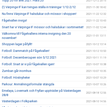
Topp 20 för året 2021: Plats 20
2021-12-12 20:15
(!) Värpinge IF kan tvingas ställa in träningar 1/12-2/12
2021-11-30 18:42
Nu finns Värpinge IF halsdukar och mössor i shoppen!
2021-11-22 12:32
Fågelvallen invigs!
2021-11-22 10:43
Snart har vi Värpinge IF mössor och halsdukar i sortimentet!
2021-11-02 12:44
Välkomna till Fågelvallens interna invigning den 20
2021-11-01 13:11
november!
Shoppen lager påfyllt!
2021-10-12 13:14
Fotboll: Dammatch på Fågelvallen!
2021-10-12 10:50
Fotboll: Decembercupen sön 5/12 2021
2021-10-11 11:19
Fotboll: Snart är vi på Fågelvallen igen!
2021-10-07 10:38
Zumban går inomhus
2021-10-07 10:35
Fotboll: Höstnyheter
2021-10-07 10:29
Parkour: Anmälningsformulär stängda
2021-10-07 10:26
Emelaya, Lovemark och Fryllan uppträder på Västerdagen
2021-08-18 12:56
28/8
Västerdagen i Folkparken
2021-08-10 14:56