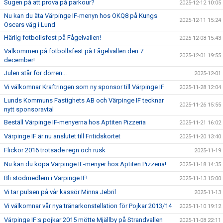
Sugen på att prova på parkour?
2025-12-12 10:05
Nu kan du äta Värpinge IF-menyn hos OKQ8 på Kungs
2025-12-11 15:24
Oscars väg i Lund
Härlig fotbollsfest på Fågelvallen!
2025-12-08 15:43
Välkommen på fotbollsfest på Fågelvallen den 7
2025-12-01 19:55
december!
Julen står för dörren...
2025-12-01
Vi välkomnar Kraftringen som ny sponsor till Värpinge IF
2025-11-28 12:04
Lunds Kommuns Fastighets AB och Värpinge IF tecknar
2025-11-26 15:55
nytt sponsoravtal
Beställ Värpinge IF-menyerna hos Aptiten Pizzeria
2025-11-21 16:02
Värpinge IF är nu anslutet till Fritidskortet
2025-11-20 13:40
Flickor 2016 trotsade regn och rusk
2025-11-19
Nu kan du köpa Värpinge IF-menyer hos Aptiten Pizzeria!
2025-11-18 14:35
Bli stödmedlem i Värpinge IF!
2025-11-13 15:00
Vi tar pulsen på vår kassör Minna Jebril
2025-11-13
Vi välkomnar vår nya tränarkonstellation för Pojkar 2013/14
2025-11-10 19:12
Värpinge IF:s pojkar 2015 mötte Mjällby på Strandvallen
2025-11-08 22:11