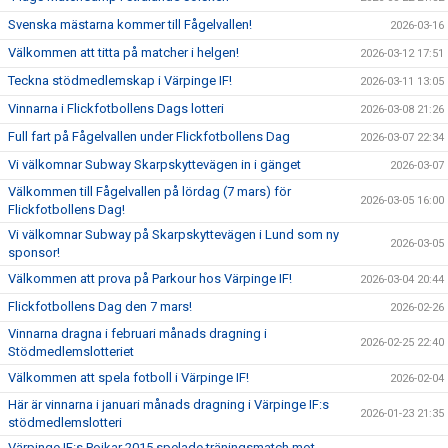
Svenska mästarna kommer till Fågelvallen!
2026-03-16
Välkommen att titta på matcher i helgen!
2026-03-12 17:51
Teckna stödmedlemskap i Värpinge IF!
2026-03-11 13:05
Vinnarna i Flickfotbollens Dags lotteri
2026-03-08 21:26
Full fart på Fågelvallen under Flickfotbollens Dag
2026-03-07 22:34
Vi välkomnar Subway Skarpskyttevägen in i gänget
2026-03-07
Välkommen till Fågelvallen på lördag (7 mars) för
2026-03-05 16:00
Flickfotbollens Dag!
Vi välkomnar Subway på Skarpskyttevägen i Lund som ny
2026-03-05
sponsor!
Välkommen att prova på Parkour hos Värpinge IF!
2026-03-04 20:44
Flickfotbollens Dag den 7 mars!
2026-02-26
Vinnarna dragna i februari månads dragning i
2026-02-25 22:40
Stödmedlemslotteriet
Välkommen att spela fotboll i Värpinge IF!
2026-02-04
Här är vinnarna i januari månads dragning i Värpinge IF:s
2026-01-23 21:35
stödmedlemslotteri
Värpinge IF:s Pojkar 2015 spelade träningsmatch mot