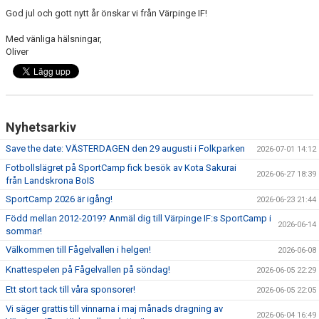
God jul och gott nytt år önskar vi från Värpinge IF!
Med vänliga hälsningar,
Oliver
Nyhetsarkiv
Save the date: VÄSTERDAGEN den 29 augusti i Folkparken
2026-07-01 14:12
Fotbollslägret på SportCamp fick besök av Kota Sakurai
2026-06-27 18:39
från Landskrona BoIS
SportCamp 2026 är igång!
2026-06-23 21:44
Född mellan 2012-2019? Anmäl dig till Värpinge IF:s SportCamp i
2026-06-14
sommar!
Välkommen till Fågelvallen i helgen!
2026-06-08
Knattespelen på Fågelvallen på söndag!
2026-06-05 22:29
Ett stort tack till våra sponsorer!
2026-06-05 22:05
Vi säger grattis till vinnarna i maj månads dragning av
2026-06-04 16:49