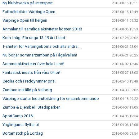
Ny klubbvecka på intersport
2016-08-15 15:11
Fotbollsbilder Värpinge Open
2016-08-15 12:49
Värpinge Open till helgen
2016-08-11 09:32
Anmälan till samtliga aktiviteter hösten 2016!
2016-08-05 15:53
Kom i håg: För unga 13-19 år i Lund
2016-07-28 20:02
T-shirten för Värpingeborna och alla andra...
2016-06-21 23:04
Nu börjar sommarzumban på Fågelvallen!
2016-06-21 20:25
Sommaraktiveteter över hela Lund!
2016-06-02 13:46
Fantastisk insats från våra 04:or!
2016-05-27 13:03
Cecilia och Freddy vinner pris!
2016-05-10 13:40
Zumban inställd på Valborg
2016-04-30 02:02
Värpinge startar ledarutbildning för ensamkommande
2016-04-18 09:22
Zumba & Djembel i Stadsparken
2016-04-07 11:05
SportCamp 2016!
2016-04-06 12:34
Ynglingarna flyttar ut
2016-04-06 12:08
Bortamatch på Lördag
2016-04-06 09:54