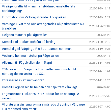
Vi säger grattis till vinnarna i stödmedlemslotteriets
2026-04-29 16:12
aprildragning!
Information om Valborgsfirande i Folkparken
2026-04-29 15:29
Värpinge IF var med och arrangerade Folkparkshusets 50-
2026-04-26 20:07
årsjubileum
Helgens matcher på Fågelvallen!
2026-04-23
Kom till Folkparken och fira på lördag!
2026-04-20 16:15
Anmäl dig till Värpinge IF:s Sportcamp i sommar!
2026-04-19 15:34
Veckans hemmamatcher på Fågelvallen
2026-04-16
Alle man till Fågelvallen den 15 april!
2026-04-14 14:05
20% i rabatt för Värpinge IF:s medlemmar onsdag till
2026-04-14 14:02
söndag denna vecka hos XXL
Intresserad av att nattvandra?
2026-04-11 16:20
Kom till Fågelvallen till helgen och heja fram våra lag!
2026-04-05
Lagmaskinen Flickor 2014/15 laddar för en säsong i A-
2026-03-27 22:30
serien
Vi gratulerar vinnarna av mars månads dragning i Värpinge
2026-03-27 14:00
IF:s stödmedlemslotteri!