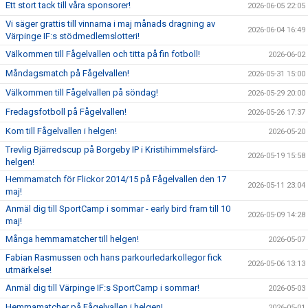
Ett stort tack till våra sponsorer!
2026-06-05 22:05
Vi säger grattis till vinnarna i maj månads dragning av
2026-06-04 16:49
Värpinge IF:s stödmedlemslotteri!
Välkommen till Fågelvallen och titta på fin fotboll!
2026-06-02
Måndagsmatch på Fågelvallen!
2026-05-31 15:00
Välkommen till Fågelvallen på söndag!
2026-05-29 20:00
Fredagsfotboll på Fågelvallen!
2026-05-26 17:37
Kom till Fågelvallen i helgen!
2026-05-20
Trevlig Bjärredscup på Borgeby IP i Kristihimmelsfärd-
2026-05-19 15:58
helgen!
Hemmamatch för Flickor 2014/15 på Fågelvallen den 17
2026-05-11 23:04
maj!
Anmäl dig till SportCamp i sommar - early bird fram till 10
2026-05-09 14:28
maj!
Många hemmamatcher till helgen!
2026-05-07
Fabian Rasmussen och hans parkourledarkollegor fick
2026-05-06 13:13
utmärkelse!
Anmäl dig till Värpinge IF:s SportCamp i sommar!
2026-05-03
Hemmamatcher på Fågelvallen i helgen!
2026-05-01