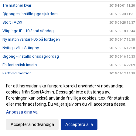
Tre matcher kvar
2015-10-01 11:20
Qigongen inställd pga sjukdom
2015-09-30 11:31
Stort TACK!
2015-09-28 15:37
Värpinge IF - 10 år på söndag!
2015-09-18 19:44
Ny match väntar P06 på lördagen
2015-09-17 12:38
Nyttig kväll i Stångby
2015-09-16 12:58
Qigong - inställd onsdag/lördag
2015-09-16 10:33
En fantastisk insats!
2015-09-14 22:09
Fartfylld morgon
2015-09-12 12:25
Nytt möte med GIF Nike på Fågelvallen
2015-09-11 16:50
För att hemsidan ska fungera korrekt använder vi nödvändiga
Insamling av kläder lördag
2015-09-11 12:52
cookies från SportAdmin. Dessa går inte att stänga av.
Föreningen kan också använda frivilliga cookies, t.ex. för statistik
Jämnt i Dalby
2015-09-10 20:38
eller marknadsföring. Du väljer själv om du vill acceptera dessa.
Händelserik premiärkväll
2015-09-08 20:43
Anpassa dina val
ZumbaMarathon på Fågelskolans matsal - lördag
2015-09-07 10:02
Parkouranmälan Öppen igen!
Acceptera nödvändiga
Acceptera alla
2015-09-02 11:45
Klubbvecka på Intersport 31 augusti - 6 september
2015-08-23 22:12