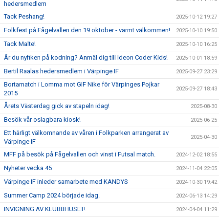
hedersmedlem
Tack Peshang!
2025-10-12 19:27
Folkfest på Fågelvallen den 19 oktober - varmt välkommen!
2025-10-10 19:50
Tack Malte!
2025-10-10 16:25
Är du nyfiken på kodning? Anmäl dig till Ideon Coder Kids!
2025-10-01 18:59
Bertil Raalas hedersmedlem i Värpinge IF
2025-09-27 23:29
Bortamatch i Lomma mot GIF Nike för Värpinges Pojkar
2025-09-27 18:43
2015
Årets Västerdag gick av stapeln idag!
2025-08-30
Besök vår oslagbara kiosk!
2025-06-25
Ett härligt välkomnande av våren i Folkparken arrangerat av
2025-04-30
Värpinge IF
MFF på besök på Fågelvallen och vinst i Futsal match.
2024-12-02 18:55
Nyheter vecka 45
2024-11-04 22:05
Värpinge IF inleder samarbete med KANDYS
2024-10-30 19:42
Summer Camp 2024 började idag.
2024-06-13 14:29
INVIGNING AV KLUBBHUSET!
2024-04-04 11:29