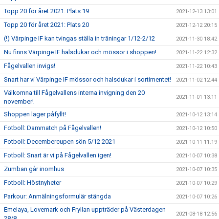
Topp 20 för året 2021: Plats 19
2021-12-13 13:01
Topp 20 för året 2021: Plats 20
2021-12-12 20:15
(!) Värpinge IF kan tvingas ställa in träningar 1/12-2/12
2021-11-30 18:42
Nu finns Värpinge IF halsdukar och mössor i shoppen!
2021-11-22 12:32
Fågelvallen invigs!
2021-11-22 10:43
Snart har vi Värpinge IF mössor och halsdukar i sortimentet!
2021-11-02 12:44
Välkomna till Fågelvallens interna invigning den 20
2021-11-01 13:11
november!
Shoppen lager påfyllt!
2021-10-12 13:14
Fotboll: Dammatch på Fågelvallen!
2021-10-12 10:50
Fotboll: Decembercupen sön 5/12 2021
2021-10-11 11:19
Fotboll: Snart är vi på Fågelvallen igen!
2021-10-07 10:38
Zumban går inomhus
2021-10-07 10:35
Fotboll: Höstnyheter
2021-10-07 10:29
Parkour: Anmälningsformulär stängda
2021-10-07 10:26
Emelaya, Lovemark och Fryllan uppträder på Västerdagen
2021-08-18 12:56
28/8