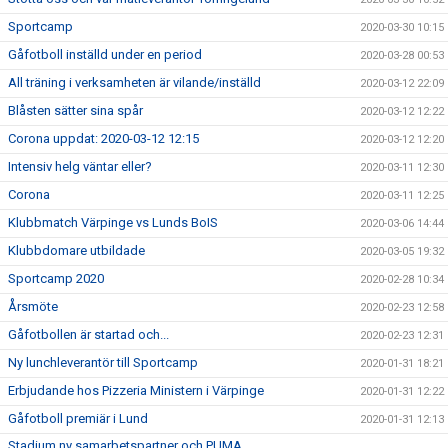
Sportcamp
2020-03-30 10:15
Gåfotboll inställd under en period
2020-03-28 00:53
All träning i verksamheten är vilande/inställd
2020-03-12 22:09
Blåsten sätter sina spår
2020-03-12 12:22
Corona uppdat: 2020-03-12 12:15
2020-03-12 12:20
Intensiv helg väntar eller?
2020-03-11 12:30
Corona
2020-03-11 12:25
Klubbmatch Värpinge vs Lunds BoIS
2020-03-06 14:44
Klubbdomare utbildade
2020-03-05 19:32
Sportcamp 2020
2020-02-28 10:34
Årsmöte
2020-02-23 12:58
Gåfotbollen är startad och...
2020-02-23 12:31
Ny lunchleverantör till Sportcamp
2020-01-31 18:21
Erbjudande hos Pizzeria Ministern i Värpinge
2020-01-31 12:22
Gåfotboll premiär i Lund
2020-01-31 12:13
Stadium ny samarbetspartner och PUMA