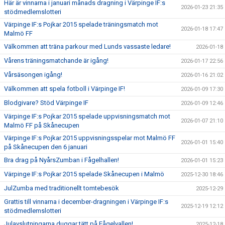
Här är vinnarna i januari månads dragning i Värpinge IF:s
2026-01-23 21:35
stödmedlemslotteri
Värpinge IF:s Pojkar 2015 spelade träningsmatch mot
2026-01-18 17:47
Malmö FF
Välkommen att träna parkour med Lunds vassaste ledare!
2026-01-18
Vårens träningsmatchande är igång!
2026-01-17 22:56
Vårsäsongen igång!
2026-01-16 21:02
Välkommen att spela fotboll i Värpinge IF!
2026-01-09 17:30
Blodgivare? Stöd Värpinge IF
2026-01-09 12:46
Värpinge IF:s Pojkar 2015 spelade uppvisningsmatch mot
2026-01-07 21:10
Malmö FF på Skånecupen
Värpinge IF:s Pojkar 2015 uppvisningsspelar mot Malmö FF
2026-01-01 15:40
på Skånecupen den 6 januari
Bra drag på NyårsZumban i Fågelhallen!
2026-01-01 15:23
Värpinge IF:s Pojkar 2015 spelade Skånecupen i Malmö
2025-12-30 18:46
JulZumba med traditionellt tomtebesök
2025-12-29
Grattis till vinnarna i december-dragningen i Värpinge IF:s
2025-12-19 12:12
stödmedlemslotteri
Julavslutningarna duggar tätt på Fågelvallen!
2025-12-18