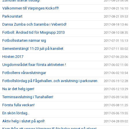
Zumban startar tisdag!
2017-08-29 06:08
Välkommen till Värpinges Kickoff!
2017-08-21 16:10
Parkourstart
2017-08-21 09:53
Dansa Zumba och Saramba i Veberöd!
2017-08-18 13:46
Fotboll: Ändrad tid för Mixgrupp 2013
2017-08-10 08:35
Fotbollsstarten närmar sig
2017-07-31 15:13
Semesterstängt 11-23 juli på kansliet
2017-07-11 00:02
Hösten 2017
2017-07-06 23:06
Ungdomsrådet fixar första aktiviteten !
2017-06-02 11:00
Fotbollens våravslutningar
2017-06-02 10:54
Fotbollslördag på Fågelvallen..och avslutning i parkouren
2017-05-19 12:28
Nu är det helg igen!
2017-05-12 13:29
Terminsavslutning i Tunahallen!
2017-05-09 14:00
Första fulla veckan!
2017-05-08 11:25
En skön lördag..
2017-05-06 19:55
Aktiv helg i slutet på april!
2017-04-28 09:02
Kom Ihåg att uppge Värpinge IF för halva priset på glass!