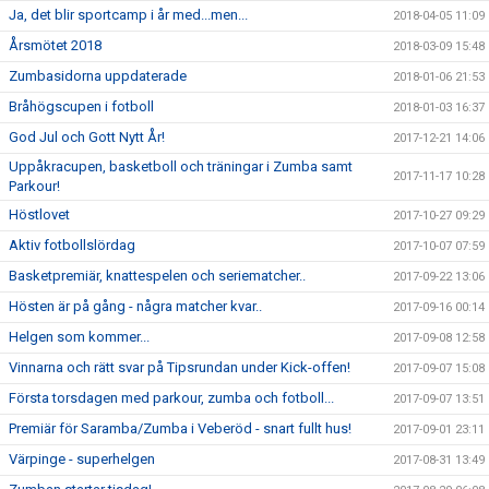
Ja, det blir sportcamp i år med...men...
2018-04-05 11:09
Årsmötet 2018
2018-03-09 15:48
Zumbasidorna uppdaterade
2018-01-06 21:53
Bråhögscupen i fotboll
2018-01-03 16:37
God Jul och Gott Nytt År!
2017-12-21 14:06
Uppåkracupen, basketboll och träningar i Zumba samt
2017-11-17 10:28
Parkour!
Höstlovet
2017-10-27 09:29
Aktiv fotbollslördag
2017-10-07 07:59
Basketpremiär, knattespelen och seriematcher..
2017-09-22 13:06
Hösten är på gång - några matcher kvar..
2017-09-16 00:14
Helgen som kommer...
2017-09-08 12:58
Vinnarna och rätt svar på Tipsrundan under Kick-offen!
2017-09-07 15:08
Första torsdagen med parkour, zumba och fotboll...
2017-09-07 13:51
Premiär för Saramba/Zumba i Veberöd - snart fullt hus!
2017-09-01 23:11
Värpinge - superhelgen
2017-08-31 13:49