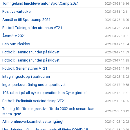
Törringelund lunchleverantör SportCamp 2021
2021-03-31 16:16
Positiva vårtecken
2021-03-31 12:11
Anmäl er till Sportcamp 2021
2021-03-26 13:00
Fotboll Träningstider utomhus VT21
2021-03-25 12:44
Årsmöte 2021
2021-03-22 10:51
Parkour: Påsklov
2021-03-17 11:54
Fotboll: Träningar under påsklovet
2021-03-17 11:39
Fotboll: Träningar under påsklovet
2021-03-17 11:25
Fotboll: Seriematcher VT21
2021-03-12 11:49
Intagningsstopp i parkouren
2021-02-25 13:02
Ingen parkourträning under sportlovet
2021-02-17 19:38
10% rabatt på all cykel reperation hos Cykelgården!
2021-02-16 11:31
Fotboll: Preliminär serieindelning VT21
2021-02-10 14:55
Träning för föreningsaktiva födda 2002 och senare kan
2021-02-05 10:12
starta igen!
All inomhusverksamhet sätter igång!
2021-01-26 12:02
Uppdatering gällande nuvarande riktlinjer COVID-19
2021-01-13 12:29