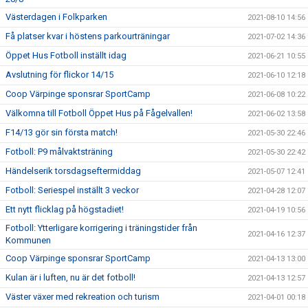
Västerdagen i Folkparken
2021-08-10 14:56
Få platser kvar i höstens parkourträningar
2021-07-02 14:36
Öppet Hus Fotboll inställt idag
2021-06-21 10:55
Avslutning för flickor 14/15
2021-06-10 12:18
Coop Värpinge sponsrar SportCamp
2021-06-08 10:22
Välkomna till Fotboll Öppet Hus på Fågelvallen!
2021-06-02 13:58
F14/13 gör sin första match!
2021-05-30 22:46
Fotboll: P9 målvaktsträning
2021-05-30 22:42
Händelserik torsdagseftermiddag
2021-05-07 12:41
Fotboll: Seriespel inställt 3 veckor
2021-04-28 12:07
Ett nytt flicklag på högstadiet!
2021-04-19 10:56
Fotboll: Ytterligare korrigering i träningstider från
2021-04-16 12:37
Kommunen
Coop Värpinge sponsrar SportCamp
2021-04-13 13:00
Kulan är i luften, nu är det fotboll!
2021-04-13 12:57
Väster växer med rekreation och turism
2021-04-01 00:18