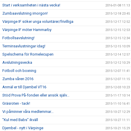
Start i verksamheten i nästa vecka!
2016-01-08 11:13
Zumbaavslutning imorgon!
2015-12-18 23:45
Värpinge IF söker unga voluntärer/frivilliga
2015-12-17 12:52
Värpinge IF möter Hammarby
2015-12-15 12:53
Fotbollsavslutning!
2015-12-15 12:34
Terminsavlustningar idag!
2015-12-15 10:09
Spelschema för Romelecupen
2015-12-14 12:57
Avslutningsvecka
2015-12-12 10:29
Fotboll och boxning
2015-12-07 11:41
Zumba våren 2016
2015-12-07 11:15
Anmäl er till Djembel VT16
2015-12-03 10:23
Stöd Prova På-fonden eller ansök själv...
2015-11-17 10:14
Gräsroten - tack!
2015-11-10 16:41
Vi påminner våra medlemmar...
2015-10-27 12:29
"Kul med Babs" ikväll
2015-10-27 11:11
Djembel - nytt i Värpinge
2015-10-21 15:29