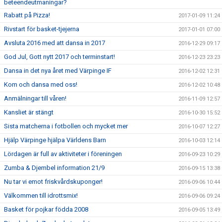
beteendeutmaningar?
Rabatt på Pizza!
2017-01-09 11:24
Rivstart för basket-tjejerna
2017-01-01 07:00
Avsluta 2016 med att dansa in 2017
2016-12-29 09:17
God Jul, Gott nytt 2017 och terminstart!
2016-12-23 23:23
Dansa in det nya året med Värpinge IF
2016-12-02 12:31
Kom och dansa med oss!
2016-12-02 10:48
Anmälningar till våren!
2016-11-09 12:57
Kansliet är stängt
2016-10-30 15:52
Sista matcherna i fotbollen och mycket mer
2016-10-07 12:27
Hjälp Värpinge hjälpa Världens Barn
2016-10-03 12:14
Lördagen är full av aktiviteter i föreningen
2016-09-23 10:29
Zumba & Djembel information 21/9
2016-09-15 13:38
Nu tar vi emot friskvårdskuponger!
2016-09-06 10:44
Välkommen till idrottsmix!
2016-09-06 09:24
Basket för pojkar födda 2008
2016-09-05 13:49