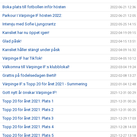
Boka plats till fotbollen inför hösten
2022-06-21 12:36
Parkour I Värpinge IF hösten 2022:
2022-06-21 12:05
Intervju med Sofie Ljungcrantz
2022-05-25 14:15
Kansliet har nu öppet igen!
2022-04-19 09:15
Glad påsk!
2022-04-15 13:51
Kansliet håller stängt under påsk
2022-04-09 16:32
Värpinge IF har TikTok!
2022-04-05 10:12
Välkomna till Värpinge IF:s klubblokal!
2022-03-04 19:24
Grattis på födelsedagen Bertil!
2022-02-08 13:27
Värpinge IF:s Topp 20 för året 2021 - Summering
2022-01-04 12:48
Gott nytt år önskar Värpinge IF!
2021-12-31 00:29
Topp 20 för året 2021: Plats 1
2021-12-31 00:26
Topp 20 för året 2021: Plats 2
2021-12-31 00:25
Topp 20 för året 2021: Plats 3
2021-12-29 17:03
Topp 20 för året 2021: Plats 4
2021-12-28 14:03
Topp 20 för året 2021: Plats 5
2021-12-27 13:18