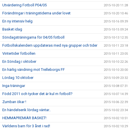
Utvärdering Fotboll P04/05
2015-10-20 11:28
Förändringar i träningstiderna under lovet
2015-10-20 10:46
En ny intensiv helg
2015-10-16 09:39
Basket idag
2015-10-15 09:24
Söndagsträningarna för 04/05 fotboll
2015-10-13 12:35
Fotbollskalendern uppdateras med nya grupper och tider
2015-10-11 23:18
Vintertider fotbollen
2015-10-11 23:05
En Söndag i oktober
2015-10-10 22:26
En härlig vändning mot Trelleborgs FF
2015-10-10 20:00
Lördag 10 oktober
2015-10-09 23:32
Inga träningar
2015-10-08 07:31
Född 2011 och tycker det är kul m fotboll?
2015-10-07 14:39
Zumban ökar !
2015-10-06 22:39
En händelserik lördag väntar..
2015-10-02 23:34
HEMMAPREMIÄR BASKET!
2015-10-02 10:51
Världens barn för 3 året i rad!
2015-10-02 10:29