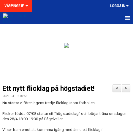
VÄRPINGE IF
LOGGA IN
HEM
NYHETER
MEDLEMSKAP
KONTAKT
FÖRENINGEN
Ett nytt flicklag på högstadiet!
<
>
KLUBBKOLLEKTION
2021-04-19 10:56
Nu startar vi föreningens tredje flicklag inom fotbollen!
Flickor födda 07/08 startar ett "högstadielag" och börjar träna onsdagen
den 28/4 18:00-19:30 på Fågelvallen.
Vi ser fram emot att kommma igång med ännu ett flicklag i