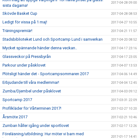
2017-04-28 09:00
sista dagarna!
Skövde Basket Cup
2017-04-28 08:53
Ledigt för vissa på 1 maj!
2017-04-27 10:55
Träningspremiär!
2017-04-21 11:57
Stadsbiblioteket Lund och Sportcamp Lund i samverkan
2017-04-20 08:52
Mycket spännande händer denna veckan..
2017-04-17 23:16
Glassveckor på Pressbyrån
2017-04-17 23:05
Parkour under påsklovet
2017-04-07 13:53
Plötsligt händer det - Sportcampsommaren 2017
2017-04-06 14:49
Erbjudande till våra medlemmar!
2017-04-04 12:45
Zumba/Djembel under påsklovet
2017-04-03 09:12
Sportcamp 2017
2017-03-31 22:09
Profilkläder för Vårterminen 2017!
2017-02-27 10:20
Årsmöte 2017
2017-02-21 10:46
Zumban håller igång under sportlovet
2017-02-17 12:26
Föreläsning/utbildning: Hur möter vi barn med
2017-01-17 14:41