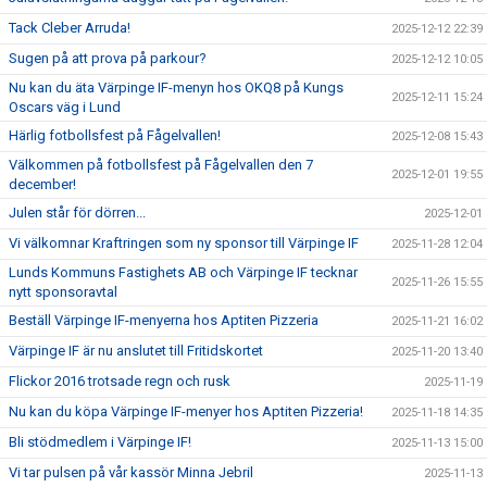
Tack Cleber Arruda!
2025-12-12 22:39
Sugen på att prova på parkour?
2025-12-12 10:05
Nu kan du äta Värpinge IF-menyn hos OKQ8 på Kungs
2025-12-11 15:24
Oscars väg i Lund
Härlig fotbollsfest på Fågelvallen!
2025-12-08 15:43
Välkommen på fotbollsfest på Fågelvallen den 7
2025-12-01 19:55
december!
Julen står för dörren...
2025-12-01
Vi välkomnar Kraftringen som ny sponsor till Värpinge IF
2025-11-28 12:04
Lunds Kommuns Fastighets AB och Värpinge IF tecknar
2025-11-26 15:55
nytt sponsoravtal
Beställ Värpinge IF-menyerna hos Aptiten Pizzeria
2025-11-21 16:02
Värpinge IF är nu anslutet till Fritidskortet
2025-11-20 13:40
Flickor 2016 trotsade regn och rusk
2025-11-19
Nu kan du köpa Värpinge IF-menyer hos Aptiten Pizzeria!
2025-11-18 14:35
Bli stödmedlem i Värpinge IF!
2025-11-13 15:00
Vi tar pulsen på vår kassör Minna Jebril
2025-11-13