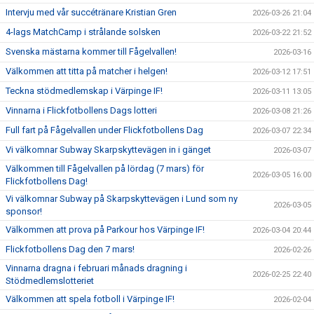
Intervju med vår succétränare Kristian Gren
2026-03-26 21:04
4-lags MatchCamp i strålande solsken
2026-03-22 21:52
Svenska mästarna kommer till Fågelvallen!
2026-03-16
Välkommen att titta på matcher i helgen!
2026-03-12 17:51
Teckna stödmedlemskap i Värpinge IF!
2026-03-11 13:05
Vinnarna i Flickfotbollens Dags lotteri
2026-03-08 21:26
Full fart på Fågelvallen under Flickfotbollens Dag
2026-03-07 22:34
Vi välkomnar Subway Skarpskyttevägen in i gänget
2026-03-07
Välkommen till Fågelvallen på lördag (7 mars) för
2026-03-05 16:00
Flickfotbollens Dag!
Vi välkomnar Subway på Skarpskyttevägen i Lund som ny
2026-03-05
sponsor!
Välkommen att prova på Parkour hos Värpinge IF!
2026-03-04 20:44
Flickfotbollens Dag den 7 mars!
2026-02-26
Vinnarna dragna i februari månads dragning i
2026-02-25 22:40
Stödmedlemslotteriet
Välkommen att spela fotboll i Värpinge IF!
2026-02-04