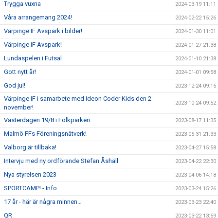
Trygga vuxna
2024-03-19 11:11
Våra arrangemang 2024!
2024-02-22 15:26
Värpinge IF Avspark i bilder!
2024-01-30 11:01
Värpinge IF Avspark!
2024-01-27 21:38
Lundaspelen i Futsal
2024-01-10 21:38
Gott nytt år!
2024-01-01 09:58
God jul!
2023-12-24 09:15
Värpinge IF i samarbete med Ideon Coder Kids den 2
2023-10-24 09:52
november!
Västerdagen 19/8 i Folkparken
2023-08-17 11:35
Malmö FFs Föreningsnätverk!
2023-05-31 21:33
Valborg är tillbaka!
2023-04-27 15:58
Intervju med ny ordförande Stefan Åshäll
2023-04-22 22:30
Nya styrelsen 2023
2023-04-06 14:18
SPORTCAMP! - Info
2023-03-24 15:26
17 år - här är några minnen…
2023-03-23 22:40
QR
2023-03-22 13:59