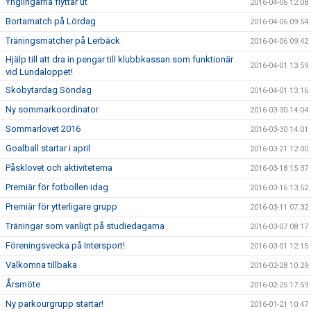
Ynglingarna flyttar ut
2016-04-06 12:08
Bortamatch på Lördag
2016-04-06 09:54
Träningsmatcher på Lerbäck
2016-04-06 09:42
Hjälp till att dra in pengar till klubbkassan som funktionär
2016-04-01 13:59
vid Lundaloppet!
Skobytardag Söndag
2016-04-01 13:16
Ny sommarkoordinator
2016-03-30 14:04
Sommarlovet 2016
2016-03-30 14:01
Goalball startar i april
2016-03-21 12:00
Påsklovet och aktiviteterna
2016-03-18 15:37
Premiär för fotbollen idag
2016-03-16 13:52
Premiär för ytterligare grupp
2016-03-11 07:32
Träningar som vanligt på studiedagarna
2016-03-07 08:17
Föreningsvecka på Intersport!
2016-03-01 12:15
Välkomna tillbaka
2016-02-28 10:29
Årsmöte
2016-02-25 17:59
Ny parkourgrupp startar!
2016-01-21 10:47