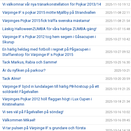
Vi välkomnar vår nya tränarkonstellation för Pojkar 2013/14
2025-11-10 19:12
Värpinge IF:s pojkar 2015 mötte Mjällby på Strandvallen
2025-11-08 22:11
Värpinges Pojkar 2015 fick träffa svenska mästarna!
2025-11-08 21:54
Läskig HalloweenZUMBA för våra härliga ZUMBA-gäng!
2025-11-07 15:48
Värpinge IF:s Pojkar 2012 tog hem segern i Gåsacupen i
2025-10-27 10:42
Skurup
En härlig heldag med fotboll i regnet på Pågacupen i
2025-10-27 09:52
Staffanstorp för Värpinge IF:s Pojkar 2015
Tack Markus, Rabia och Samme!
2025-10-25 16:30
Är du nyfiken på parkour?
2025-10-21
Tack Almir!
2025-10-20 20:59
Värpinge IF bjöd in lundalagen till härlig P8-höstcup på ett
2025-10-19 21:25
soldränkt Fågelvallen
Värpinges Pojkar 2012 höll flaggan högt i Lux Cupen i
2025-10-18 21:34
Kristinehamn
Vi ses väl på Fågelvallen på söndag!
2025-10-16 10:02
Välkommen Mikael!
2025-10-16 09:45
Vi tar pulsen på Värpinge IF:s grundare och första
2025-10-14 14:18