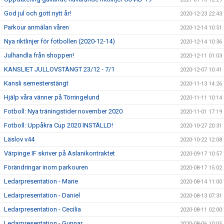
God jul och gott nytt år!
2020-12-23 22:43
Parkour anmälan våren
2020-12-14 10:51
Nya riktlinjer för fotbollen (2020-12-14)
2020-12-14 10:36
Julhandla från shoppen!
2020-12-11 01:03
KANSLIET JULLOVSTÄNGT 23/12 - 7/1
2020-12-07 10:41
Kansli semesterstängt
2020-11-13 14:26
Hjälp våra vänner på Törringelund
2020-11-11 10:14
Fotboll: Nya träningstider november 2020
2020-11-01 17:19
Fotboll: Uppåkra Cup 2020 INSTÄLLD!
2020-10-27 20:31
Läslov v44
2020-10-22 12:08
Värpinge IF skriver på Aslanikontraktet
2020-09-17 10:57
Förändringar inom parkouren
2020-08-17 15:02
Ledarpresentation - Marie
2020-08-14 11:00
Ledarpresentation - Daniel
2020-08-13 07:31
Ledarpresentation - Cecilia
2020-08-11 02:00
Ledarpresentation - Gunnar
2020-08-06 10:05