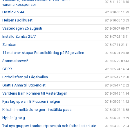
2018-11-19 13:45
varumärkessponsor
Höstlov! V.44
2018-10-30 11:23
Helgen i Bollhuset
2018-10-05 13:53
Västerdagen 25 augusti
2018-08-07 09:47
Inställd Zumba 25/7
2018-07-25 13:41
Zumban
2018-07-11 21:11
11 matcher skapar Fotbollslördag på Fågelvallen
2018-06-01 23:48
Sommarbrevet!
2018-05-29 09:43
GDPR
2018-05-24 14:04
Fotbollsfest på Fågelvallen
2018-05-17 12:58
Grattis Anna till Stipendiet
2018-05-17 12:52
Världens Barn kommer till Västerdagen
2018-05-16 11:14
Fyra lag spelar i BIF-cupen i helgen
2018-05-09 11:42
Kristi himmelfärds helgen - inställda pass.
2018-05-07 13:38
Ny härlig helg...
2018-05-04 19:59
Två nya grupper i parkour/prova på och fotbollsstart ute...
2018-04-05 12:54