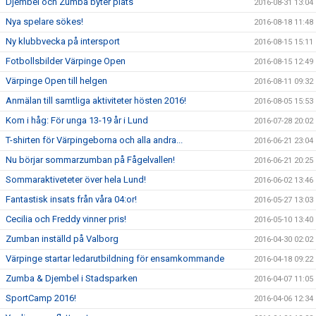
Djembel och Zumba byter plats
2016-08-31 13:04
Nya spelare sökes!
2016-08-18 11:48
Ny klubbvecka på intersport
2016-08-15 15:11
Fotbollsbilder Värpinge Open
2016-08-15 12:49
Värpinge Open till helgen
2016-08-11 09:32
Anmälan till samtliga aktiviteter hösten 2016!
2016-08-05 15:53
Kom i håg: För unga 13-19 år i Lund
2016-07-28 20:02
T-shirten för Värpingeborna och alla andra...
2016-06-21 23:04
Nu börjar sommarzumban på Fågelvallen!
2016-06-21 20:25
Sommaraktiveteter över hela Lund!
2016-06-02 13:46
Fantastisk insats från våra 04:or!
2016-05-27 13:03
Cecilia och Freddy vinner pris!
2016-05-10 13:40
Zumban inställd på Valborg
2016-04-30 02:02
Värpinge startar ledarutbildning för ensamkommande
2016-04-18 09:22
Zumba & Djembel i Stadsparken
2016-04-07 11:05
SportCamp 2016!
2016-04-06 12:34