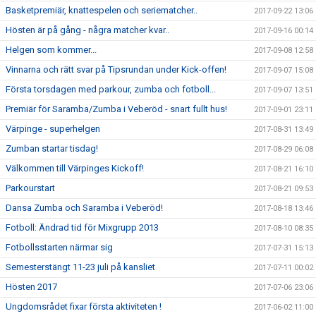
Basketpremiär, knattespelen och seriematcher..
2017-09-22 13:06
Hösten är på gång - några matcher kvar..
2017-09-16 00:14
Helgen som kommer...
2017-09-08 12:58
Vinnarna och rätt svar på Tipsrundan under Kick-offen!
2017-09-07 15:08
Första torsdagen med parkour, zumba och fotboll...
2017-09-07 13:51
Premiär för Saramba/Zumba i Veberöd - snart fullt hus!
2017-09-01 23:11
Värpinge - superhelgen
2017-08-31 13:49
Zumban startar tisdag!
2017-08-29 06:08
Välkommen till Värpinges Kickoff!
2017-08-21 16:10
Parkourstart
2017-08-21 09:53
Dansa Zumba och Saramba i Veberöd!
2017-08-18 13:46
Fotboll: Ändrad tid för Mixgrupp 2013
2017-08-10 08:35
Fotbollsstarten närmar sig
2017-07-31 15:13
Semesterstängt 11-23 juli på kansliet
2017-07-11 00:02
Hösten 2017
2017-07-06 23:06
Ungdomsrådet fixar första aktiviteten !
2017-06-02 11:00