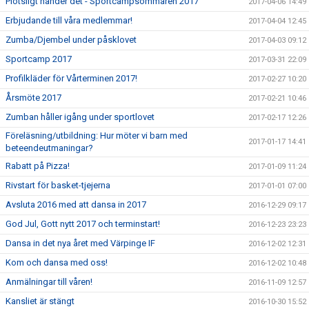
Plötsligt händer det - Sportcampsommaren 2017
2017-04-06 14:49
Erbjudande till våra medlemmar!
2017-04-04 12:45
Zumba/Djembel under påsklovet
2017-04-03 09:12
Sportcamp 2017
2017-03-31 22:09
Profilkläder för Vårterminen 2017!
2017-02-27 10:20
Årsmöte 2017
2017-02-21 10:46
Zumban håller igång under sportlovet
2017-02-17 12:26
Föreläsning/utbildning: Hur möter vi barn med
2017-01-17 14:41
beteendeutmaningar?
Rabatt på Pizza!
2017-01-09 11:24
Rivstart för basket-tjejerna
2017-01-01 07:00
Avsluta 2016 med att dansa in 2017
2016-12-29 09:17
God Jul, Gott nytt 2017 och terminstart!
2016-12-23 23:23
Dansa in det nya året med Värpinge IF
2016-12-02 12:31
Kom och dansa med oss!
2016-12-02 10:48
Anmälningar till våren!
2016-11-09 12:57
Kansliet är stängt
2016-10-30 15:52