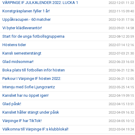
VÄRPINGE IF JULKALENDER 2022: LUCKA 1
2022-12-01 11:22
Konstgräsplanen fyller 1 år!
2022-11-15 09:40
Uppåkracupen - 60 matcher
2022-10-31 17:56
Vi byter klädleverantör!
2022-09-01 14:58
Start för de unga fotbollsgrupperna
2022-08-12 20:59
Höstens tider
2022-07-14 12:16
Kansli semesterstängt
2022-07-03 21:30
Glad midsommar!
2022-06-23 16:03
Boka plats till fotbollen inför hösten
2022-06-21 12:36
Parkour I Värpinge IF hösten 2022:
2022-06-21 12:05
Intervju med Sofie Ljungcrantz
2022-05-25 14:15
Kansliet har nu öppet igen!
2022-04-19 09:15
Glad påsk!
2022-04-15 13:51
Kansliet håller stängt under påsk
2022-04-09 16:32
Värpinge IF har TikTok!
2022-04-05 10:12
Välkomna till Värpinge IF:s klubblokal!
2022-03-04 19:24