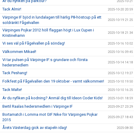
Är du nyfiken på parkour?
2025-10-21
Tack Almir!
2025-10-20 20:59
Värpinge IF bjöd in lundalagen till härlig P8-höstcup på ett
2025-10-19 21:25
soldränkt Fågelvallen
Värpinges Pojkar 2012 höll flaggan högt i Lux Cupen i
2025-10-18 21:34
Kristinehamn
Vi ses väl på Fågelvallen på söndag!
2025-10-16 10:02
Välkommen Mikael!
2025-10-16 09:45
Vi tar pulsen på Värpinge IF:s grundare och första
2025-10-14 14:18
hedersmedlem
Tack Peshang!
2025-10-12 19:27
Folkfest på Fågelvallen den 19 oktober - varmt välkommen!
2025-10-10 19:50
Tack Malte!
2025-10-10 16:25
Är du nyfiken på kodning? Anmäl dig till Ideon Coder Kids!
2025-10-01 18:59
Bertil Raalas hedersmedlem i Värpinge IF
2025-09-27 23:29
Bortamatch i Lomma mot GIF Nike för Värpinges Pojkar
2025-09-27 18:43
2015
Årets Västerdag gick av stapeln idag!
2025-08-30