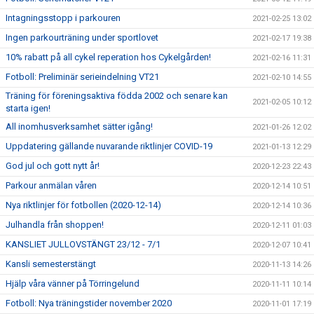
Intagningsstopp i parkouren
2021-02-25 13:02
Ingen parkourträning under sportlovet
2021-02-17 19:38
10% rabatt på all cykel reperation hos Cykelgården!
2021-02-16 11:31
Fotboll: Preliminär serieindelning VT21
2021-02-10 14:55
Träning för föreningsaktiva födda 2002 och senare kan
2021-02-05 10:12
starta igen!
All inomhusverksamhet sätter igång!
2021-01-26 12:02
Uppdatering gällande nuvarande riktlinjer COVID-19
2021-01-13 12:29
God jul och gott nytt år!
2020-12-23 22:43
Parkour anmälan våren
2020-12-14 10:51
Nya riktlinjer för fotbollen (2020-12-14)
2020-12-14 10:36
Julhandla från shoppen!
2020-12-11 01:03
KANSLIET JULLOVSTÄNGT 23/12 - 7/1
2020-12-07 10:41
Kansli semesterstängt
2020-11-13 14:26
Hjälp våra vänner på Törringelund
2020-11-11 10:14
Fotboll: Nya träningstider november 2020
2020-11-01 17:19