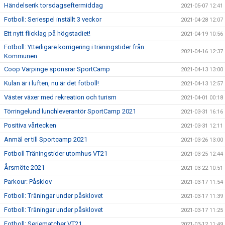
Händelserik torsdagseftermiddag
2021-05-07 12:41
Fotboll: Seriespel inställt 3 veckor
2021-04-28 12:07
Ett nytt flicklag på högstadiet!
2021-04-19 10:56
Fotboll: Ytterligare korrigering i träningstider från
2021-04-16 12:37
Kommunen
Coop Värpinge sponsrar SportCamp
2021-04-13 13:00
Kulan är i luften, nu är det fotboll!
2021-04-13 12:57
Väster växer med rekreation och turism
2021-04-01 00:18
Törringelund lunchleverantör SportCamp 2021
2021-03-31 16:16
Positiva vårtecken
2021-03-31 12:11
Anmäl er till Sportcamp 2021
2021-03-26 13:00
Fotboll Träningstider utomhus VT21
2021-03-25 12:44
Årsmöte 2021
2021-03-22 10:51
Parkour: Påsklov
2021-03-17 11:54
Fotboll: Träningar under påsklovet
2021-03-17 11:39
Fotboll: Träningar under påsklovet
2021-03-17 11:25
Fotboll: Seriematcher VT21
2021-03-12 11:49