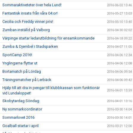
Sommaraktiveteter över hela Lund!
2016-06-02 13:46
Fantastisk insats från våra 04:or!
2016-05-27 13:03
Cecilia och Freddy vinner pris!
2016-05-10 13:40
Zumban inställd på Valborg
2016-04-30 02:02
Värpinge startar ledarutbildning för ensamkommande
2016-04-18 09:22
Zumba & Djembel i Stadsparken
2016-04-07 11:05
SportCamp 2016!
2016-04-06 12:34
Ynglingarna flyttar ut
2016-04-06 12:08
Bortamatch på Lördag
2016-04-06 09:54
Träningsmatcher på Lerbäck
2016-04-06 09:42
Hjälp till att dra in pengar till klubbkassan som funktionär
2016-04-01 13:59
vid Lundaloppet!
Skobytardag Söndag
2016-04-01 13:16
Ny sommarkoordinator
2016-03-30 14:04
Sommarlovet 2016
2016-03-30 14:01
Goalball startar i april
2016-03-21 12:00