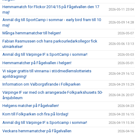
Hemmamatch för Flickor 2014/15 på Fågelvallen den 17
2026-05-11 23:04
maj!
Anmäl dig till SportCamp i sommar - early bird fram till 10
2026-05-09 14:28
maj!
Många hemmamatcher till helgen!
2026-05-07
Fabian Rasmussen och hans parkourledarkollegor fick
2026-05-06 13:13
utmärkelse!
Anmäl dig till Värpinge IF:s SportCamp i sommar!
2026-05-03
Hemmamatcher på Fågelvallen i helgen!
2026-05-01
Vi säger grattis till vinnarna i stödmedlemslotteriets
2026-04-29 16:12
aprildragning!
Information om Valborgsfirande i Folkparken
2026-04-29 15:29
Värpinge IF var med och arrangerade Folkparkshusets 50-
2026-04-26 20:07
årsjubileum
Helgens matcher på Fågelvallen!
2026-04-23
Kom till Folkparken och fira på lördag!
2026-04-20 16:15
Anmäl dig till Värpinge IF:s Sportcamp i sommar!
2026-04-19 15:34
Veckans hemmamatcher på Fågelvallen
2026-04-16