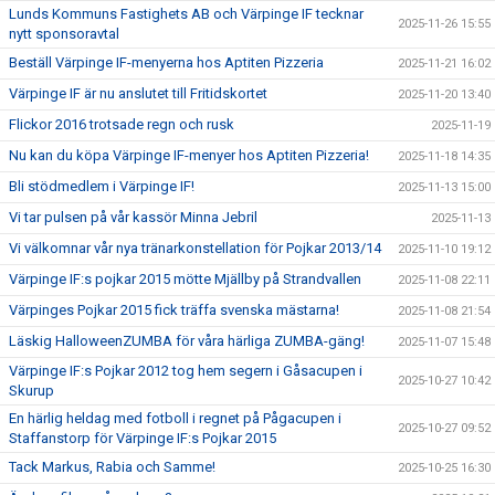
Lunds Kommuns Fastighets AB och Värpinge IF tecknar
2025-11-26 15:55
nytt sponsoravtal
Beställ Värpinge IF-menyerna hos Aptiten Pizzeria
2025-11-21 16:02
Värpinge IF är nu anslutet till Fritidskortet
2025-11-20 13:40
Flickor 2016 trotsade regn och rusk
2025-11-19
Nu kan du köpa Värpinge IF-menyer hos Aptiten Pizzeria!
2025-11-18 14:35
Bli stödmedlem i Värpinge IF!
2025-11-13 15:00
Vi tar pulsen på vår kassör Minna Jebril
2025-11-13
Vi välkomnar vår nya tränarkonstellation för Pojkar 2013/14
2025-11-10 19:12
Värpinge IF:s pojkar 2015 mötte Mjällby på Strandvallen
2025-11-08 22:11
Värpinges Pojkar 2015 fick träffa svenska mästarna!
2025-11-08 21:54
Läskig HalloweenZUMBA för våra härliga ZUMBA-gäng!
2025-11-07 15:48
Värpinge IF:s Pojkar 2012 tog hem segern i Gåsacupen i
2025-10-27 10:42
Skurup
En härlig heldag med fotboll i regnet på Pågacupen i
2025-10-27 09:52
Staffanstorp för Värpinge IF:s Pojkar 2015
Tack Markus, Rabia och Samme!
2025-10-25 16:30