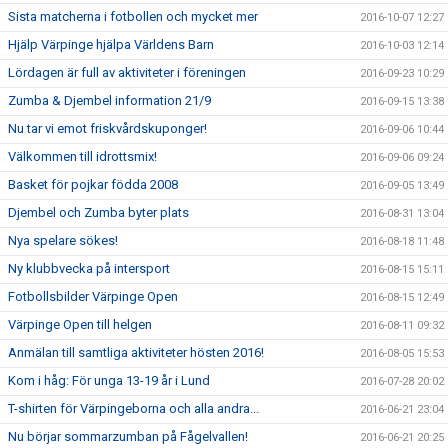
Sista matcherna i fotbollen och mycket mer
2016-10-07 12:27
Hjälp Värpinge hjälpa Världens Barn
2016-10-03 12:14
Lördagen är full av aktiviteter i föreningen
2016-09-23 10:29
Zumba & Djembel information 21/9
2016-09-15 13:38
Nu tar vi emot friskvårdskuponger!
2016-09-06 10:44
Välkommen till idrottsmix!
2016-09-06 09:24
Basket för pojkar födda 2008
2016-09-05 13:49
Djembel och Zumba byter plats
2016-08-31 13:04
Nya spelare sökes!
2016-08-18 11:48
Ny klubbvecka på intersport
2016-08-15 15:11
Fotbollsbilder Värpinge Open
2016-08-15 12:49
Värpinge Open till helgen
2016-08-11 09:32
Anmälan till samtliga aktiviteter hösten 2016!
2016-08-05 15:53
Kom i håg: För unga 13-19 år i Lund
2016-07-28 20:02
T-shirten för Värpingeborna och alla andra...
2016-06-21 23:04
Nu börjar sommarzumban på Fågelvallen!
2016-06-21 20:25