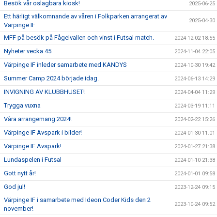
Besök vår oslagbara kiosk!
2025-06-25
Ett härligt välkomnande av våren i Folkparken arrangerat av
2025-04-30
Värpinge IF
MFF på besök på Fågelvallen och vinst i Futsal match.
2024-12-02 18:55
Nyheter vecka 45
2024-11-04 22:05
Värpinge IF inleder samarbete med KANDYS
2024-10-30 19:42
Summer Camp 2024 började idag.
2024-06-13 14:29
INVIGNING AV KLUBBHUSET!
2024-04-04 11:29
Trygga vuxna
2024-03-19 11:11
Våra arrangemang 2024!
2024-02-22 15:26
Värpinge IF Avspark i bilder!
2024-01-30 11:01
Värpinge IF Avspark!
2024-01-27 21:38
Lundaspelen i Futsal
2024-01-10 21:38
Gott nytt år!
2024-01-01 09:58
God jul!
2023-12-24 09:15
Värpinge IF i samarbete med Ideon Coder Kids den 2
2023-10-24 09:52
november!