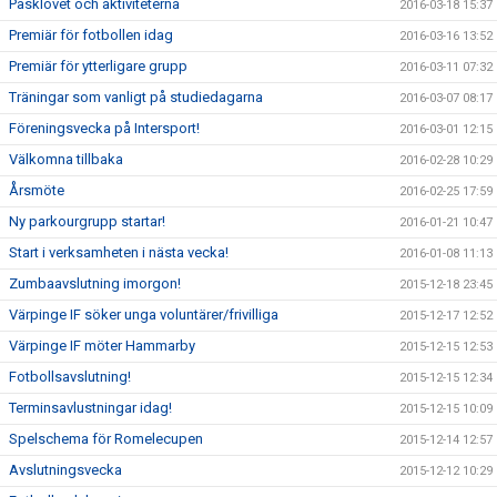
Påsklovet och aktiviteterna
2016-03-18 15:37
Premiär för fotbollen idag
2016-03-16 13:52
Premiär för ytterligare grupp
2016-03-11 07:32
Träningar som vanligt på studiedagarna
2016-03-07 08:17
Föreningsvecka på Intersport!
2016-03-01 12:15
Välkomna tillbaka
2016-02-28 10:29
Årsmöte
2016-02-25 17:59
Ny parkourgrupp startar!
2016-01-21 10:47
Start i verksamheten i nästa vecka!
2016-01-08 11:13
Zumbaavslutning imorgon!
2015-12-18 23:45
Värpinge IF söker unga voluntärer/frivilliga
2015-12-17 12:52
Värpinge IF möter Hammarby
2015-12-15 12:53
Fotbollsavslutning!
2015-12-15 12:34
Terminsavlustningar idag!
2015-12-15 10:09
Spelschema för Romelecupen
2015-12-14 12:57
Avslutningsvecka
2015-12-12 10:29