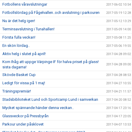
Fotbollens våravslutningar
2017-06-02 10:54
Fotbollslördag på Fågelvallen..och avslutning i parkouren
2017-05-19 12:28
Nu är det helg igen!
2017-05-12 13:29
Terminsavslutning i Tunahallen!
2017-05-09 14:00
Första fulla veckan!
2017-05-08 11:25
En skön lördag..
2017-05-06 19:55
Aktiv helg i slutet på april!
2017-04-28 09:02
Kom Ihåg att uppge Värpinge IF för halva priset på glass!
2017-04-28 09:00
sista dagarna!
Skövde Basket Cup
2017-04-28 08:53
Ledigt för vissa på 1 maj!
2017-04-27 10:55
Träningspremiär!
2017-04-21 11:57
Stadsbiblioteket Lund och Sportcamp Lund i samverkan
2017-04-20 08:52
Mycket spännande händer denna veckan..
2017-04-17 23:16
Glassveckor på Pressbyrån
2017-04-17 23:05
Parkour under påsklovet
2017-04-07 13:53