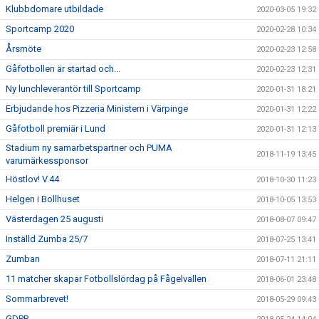
Klubbdomare utbildade
2020-03-05 19:32
Sportcamp 2020
2020-02-28 10:34
Årsmöte
2020-02-23 12:58
Gåfotbollen är startad och...
2020-02-23 12:31
Ny lunchleverantör till Sportcamp
2020-01-31 18:21
Erbjudande hos Pizzeria Ministern i Värpinge
2020-01-31 12:22
Gåfotboll premiär i Lund
2020-01-31 12:13
Stadium ny samarbetspartner och PUMA
2018-11-19 13:45
varumärkessponsor
Höstlov! V.44
2018-10-30 11:23
Helgen i Bollhuset
2018-10-05 13:53
Västerdagen 25 augusti
2018-08-07 09:47
Inställd Zumba 25/7
2018-07-25 13:41
Zumban
2018-07-11 21:11
11 matcher skapar Fotbollslördag på Fågelvallen
2018-06-01 23:48
Sommarbrevet!
2018-05-29 09:43
GDPR