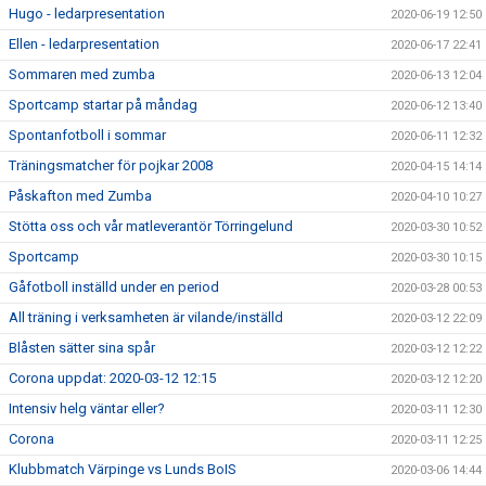
Hugo - ledarpresentation
2020-06-19 12:50
Ellen - ledarpresentation
2020-06-17 22:41
Sommaren med zumba
2020-06-13 12:04
Sportcamp startar på måndag
2020-06-12 13:40
Spontanfotboll i sommar
2020-06-11 12:32
Träningsmatcher för pojkar 2008
2020-04-15 14:14
Påskafton med Zumba
2020-04-10 10:27
Stötta oss och vår matleverantör Törringelund
2020-03-30 10:52
Sportcamp
2020-03-30 10:15
Gåfotboll inställd under en period
2020-03-28 00:53
All träning i verksamheten är vilande/inställd
2020-03-12 22:09
Blåsten sätter sina spår
2020-03-12 12:22
Corona uppdat: 2020-03-12 12:15
2020-03-12 12:20
Intensiv helg väntar eller?
2020-03-11 12:30
Corona
2020-03-11 12:25
Klubbmatch Värpinge vs Lunds BoIS
2020-03-06 14:44