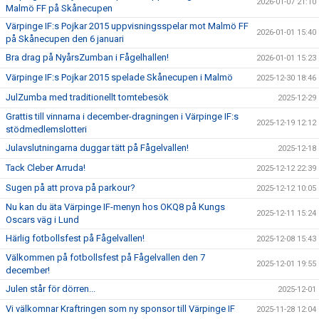
2026-01-07 21:10
Malmö FF på Skånecupen
Värpinge IF:s Pojkar 2015 uppvisningsspelar mot Malmö FF
2026-01-01 15:40
på Skånecupen den 6 januari
Bra drag på NyårsZumban i Fågelhallen!
2026-01-01 15:23
Värpinge IF:s Pojkar 2015 spelade Skånecupen i Malmö
2025-12-30 18:46
JulZumba med traditionellt tomtebesök
2025-12-29
Grattis till vinnarna i december-dragningen i Värpinge IF:s
2025-12-19 12:12
stödmedlemslotteri
Julavslutningarna duggar tätt på Fågelvallen!
2025-12-18
Tack Cleber Arruda!
2025-12-12 22:39
Sugen på att prova på parkour?
2025-12-12 10:05
Nu kan du äta Värpinge IF-menyn hos OKQ8 på Kungs
2025-12-11 15:24
Oscars väg i Lund
Härlig fotbollsfest på Fågelvallen!
2025-12-08 15:43
Välkommen på fotbollsfest på Fågelvallen den 7
2025-12-01 19:55
december!
Julen står för dörren...
2025-12-01
Vi välkomnar Kraftringen som ny sponsor till Värpinge IF
2025-11-28 12:04