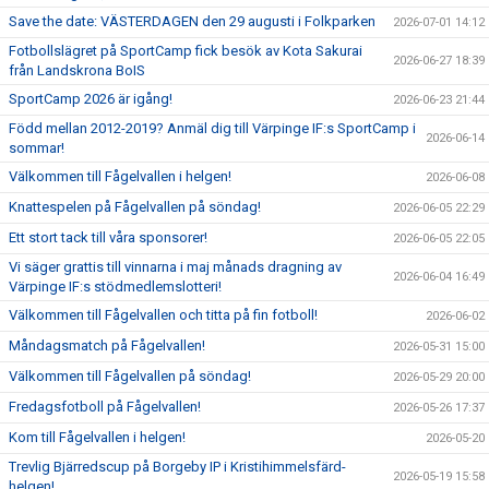
Save the date: VÄSTERDAGEN den 29 augusti i Folkparken
2026-07-01 14:12
Fotbollslägret på SportCamp fick besök av Kota Sakurai
2026-06-27 18:39
från Landskrona BoIS
SportCamp 2026 är igång!
2026-06-23 21:44
Född mellan 2012-2019? Anmäl dig till Värpinge IF:s SportCamp i
2026-06-14
sommar!
Välkommen till Fågelvallen i helgen!
2026-06-08
Knattespelen på Fågelvallen på söndag!
2026-06-05 22:29
Ett stort tack till våra sponsorer!
2026-06-05 22:05
Vi säger grattis till vinnarna i maj månads dragning av
2026-06-04 16:49
Värpinge IF:s stödmedlemslotteri!
Välkommen till Fågelvallen och titta på fin fotboll!
2026-06-02
Måndagsmatch på Fågelvallen!
2026-05-31 15:00
Välkommen till Fågelvallen på söndag!
2026-05-29 20:00
Fredagsfotboll på Fågelvallen!
2026-05-26 17:37
Kom till Fågelvallen i helgen!
2026-05-20
Trevlig Bjärredscup på Borgeby IP i Kristihimmelsfärd-
2026-05-19 15:58
helgen!