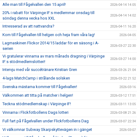
Alle man till Fågelvallen den 15 april!
2026-04-14 14:05
20% i rabatt för Värpinge IF:s medlemmar onsdag till
2026-04-14 14:02
söndag denna vecka hos XXL
Intresserad av att nattvandra?
2026-04-11 16:20
Kom till Fågelvallen till helgen och heja fram våra lag!
2026-04-05
Lagmaskinen Flickor 2014/15 laddar för en säsong i A-
2026-03-27 22:30
serien
Vi gratulerar vinnarna av mars månads dragning i Värpinge
2026-03-27 14:00
IF:s stödmedlemslotteri!
Intervju med vår succétränare Kristian Gren
2026-03-26 21:04
4-lags MatchCamp i strålande solsken
2026-03-22 21:52
Svenska mästarna kommer till Fågelvallen!
2026-03-16
Välkommen att titta på matcher i helgen!
2026-03-12 17:51
Teckna stödmedlemskap i Värpinge IF!
2026-03-11 13:05
Vinnarna i Flickfotbollens Dags lotteri
2026-03-08 21:26
Full fart på Fågelvallen under Flickfotbollens Dag
2026-03-07 22:34
Vi välkomnar Subway Skarpskyttevägen in i gänget
2026-03-07