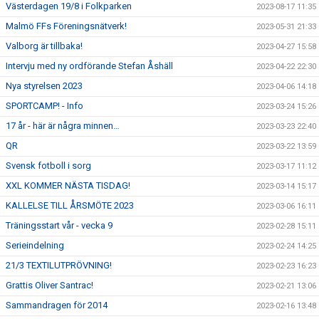
Västerdagen 19/8 i Folkparken
2023-08-17 11:35
Malmö FFs Föreningsnätverk!
2023-05-31 21:33
Valborg är tillbaka!
2023-04-27 15:58
Intervju med ny ordförande Stefan Åshäll
2023-04-22 22:30
Nya styrelsen 2023
2023-04-06 14:18
SPORTCAMP! - Info
2023-03-24 15:26
17 år - här är några minnen…
2023-03-23 22:40
QR
2023-03-22 13:59
Svensk fotboll i sorg
2023-03-17 11:12
XXL KOMMER NÄSTA TISDAG!
2023-03-14 15:17
KALLELSE TILL ÅRSMÖTE 2023
2023-03-06 16:11
Träningsstart vår - vecka 9
2023-02-28 15:11
Serieindelning
2023-02-24 14:25
21/3 TEXTILUTPRÖVNING!
2023-02-23 16:23
Grattis Oliver Santrac!
2023-02-21 13:06
Sammandragen för 2014
2023-02-16 13:48