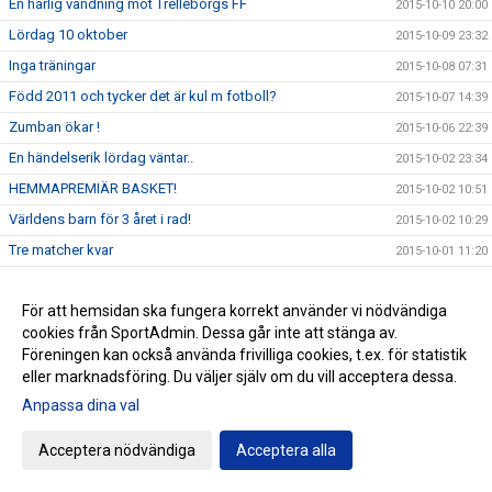
En härlig vändning mot Trelleborgs FF
2015-10-10 20:00
Lördag 10 oktober
2015-10-09 23:32
Inga träningar
2015-10-08 07:31
Född 2011 och tycker det är kul m fotboll?
2015-10-07 14:39
Zumban ökar !
2015-10-06 22:39
En händelserik lördag väntar..
2015-10-02 23:34
HEMMAPREMIÄR BASKET!
2015-10-02 10:51
Världens barn för 3 året i rad!
2015-10-02 10:29
Tre matcher kvar
2015-10-01 11:20
Qigongen inställd pga sjukdom
2015-09-30 11:31
För att hemsidan ska fungera korrekt använder vi nödvändiga
Stort TACK!
2015-09-28 15:37
cookies från SportAdmin. Dessa går inte att stänga av.
Värpinge IF - 10 år på söndag!
2015-09-18 19:44
Föreningen kan också använda frivilliga cookies, t.ex. för statistik
Ny match väntar P06 på lördagen
2015-09-17 12:38
eller marknadsföring. Du väljer själv om du vill acceptera dessa.
Nyttig kväll i Stångby
Anpassa dina val
2015-09-16 12:58
Qigong - inställd onsdag/lördag
2015-09-16 10:33
Acceptera nödvändiga
Acceptera alla
En fantastisk insats!
2015-09-14 22:09