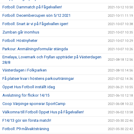
Fotboll: Dammatch på Fågelvallen!
2021-10-12 10:50
Fotboll: Decembercupen sön 5/12 2021
2021-10-11 11:19
Fotboll: Snart är vi på Fågelvallen igen!
2021-10-07 10:38
Zumban går inomhus
2021-10-07 10:35
Fotboll: Höstnyheter
2021-10-07 10:29
Parkour: Anmälningsformulär stängda
2021-10-07 10:26
Emelaya, Lovemark och Fryllan uppträder på Västerdagen
2021-08-18 12:56
28/8
Västerdagen i Folkparken
2021-08-10 14:56
Få platser kvar i höstens parkourträningar
2021-07-02 14:36
Öppet Hus Fotboll inställt idag
2021-06-21 10:55
Avslutning för flickor 14/15
2021-06-10 12:18
Coop Värpinge sponsrar SportCamp
2021-06-08 10:22
Välkomna till Fotboll Öppet Hus på Fågelvallen!
2021-06-02 13:58
F14/13 gör sin första match!
2021-05-30 22:46
Fotboll: P9 målvaktsträning
2021-05-30 22:42