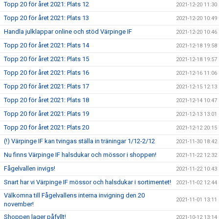
Topp 20 för året 2021: Plats 12
2021-12-20 11:30
Topp 20 för året 2021: Plats 13
2021-12-20 10:49
Handla julklappar online och stöd Värpinge IF
2021-12-20 10:46
Topp 20 för året 2021: Plats 14
2021-12-18 19:58
Topp 20 för året 2021: Plats 15
2021-12-18 19:57
Topp 20 för året 2021: Plats 16
2021-12-16 11:06
Topp 20 för året 2021: Plats 17
2021-12-15 12:13
Topp 20 för året 2021: Plats 18
2021-12-14 10:47
Topp 20 för året 2021: Plats 19
2021-12-13 13:01
Topp 20 för året 2021: Plats 20
2021-12-12 20:15
(!) Värpinge IF kan tvingas ställa in träningar 1/12-2/12
2021-11-30 18:42
Nu finns Värpinge IF halsdukar och mössor i shoppen!
2021-11-22 12:32
Fågelvallen invigs!
2021-11-22 10:43
Snart har vi Värpinge IF mössor och halsdukar i sortimentet!
2021-11-02 12:44
Välkomna till Fågelvallens interna invigning den 20
2021-11-01 13:11
november!
Shoppen lager påfyllt!
2021-10-12 13:14