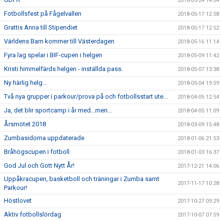
2018-05-24 14:04
Fotbollsfest på Fågelvallen
2018-05-17 12:58
Grattis Anna till Stipendiet
2018-05-17 12:52
Världens Barn kommer till Västerdagen
2018-05-16 11:14
Fyra lag spelar i BIF-cupen i helgen
2018-05-09 11:42
Kristi himmelfärds helgen - inställda pass.
2018-05-07 13:38
Ny härlig helg...
2018-05-04 19:59
Två nya grupper i parkour/prova på och fotbollsstart ute...
2018-04-05 12:54
Ja, det blir sportcamp i år med...men...
2018-04-05 11:09
Årsmötet 2018
2018-03-09 15:48
Zumbasidorna uppdaterade
2018-01-06 21:53
Bråhögscupen i fotboll
2018-01-03 16:37
God Jul och Gott Nytt År!
2017-12-21 14:06
Uppåkracupen, basketboll och träningar i Zumba samt
2017-11-17 10:28
Parkour!
Höstlovet
2017-10-27 09:29
Aktiv fotbollslördag
2017-10-07 07:59