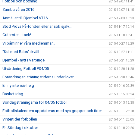
Fotboll och boxning
2015-12-07 11:41
Zumba våren 2016
2015-12-07 11:15
Anmäl er till Djembel VT16
2015-12-03 10:23
Stöd Prova På-fonden eller ansök själv...
2015-11-17 10:14
Gräsroten - tack!
2015-11-10 16:41
Vi påminner våra medlemmar...
2015-10-27 12:29
"Kul med Babs" ikväll
2015-10-27 11:11
Djembel - nytt i Värpinge
2015-10-21 15:29
Utvärdering Fotboll P04/05
2015-10-20 11:28
Förändringar i träningstiderna under lovet
2015-10-20 10:46
En ny intensiv helg
2015-10-16 09:39
Basket idag
2015-10-15 09:24
Söndagsträningarna för 04/05 fotboll
2015-10-13 12:35
Fotbollskalendern uppdateras med nya grupper och tider
2015-10-11 23:18
Vintertider fotbollen
2015-10-11 23:05
En Söndag i oktober
2015-10-10 22:26