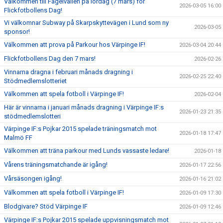
Välkommen till Fågelvallen på lördag (7 mars) för
2026-03-05 16:00
Flickfotbollens Dag!
Vi välkomnar Subway på Skarpskyttevägen i Lund som ny
2026-03-05
sponsor!
Välkommen att prova på Parkour hos Värpinge IF!
2026-03-04 20:44
Flickfotbollens Dag den 7 mars!
2026-02-26
Vinnarna dragna i februari månads dragning i
2026-02-25 22:40
Stödmedlemslotteriet
Välkommen att spela fotboll i Värpinge IF!
2026-02-04
Här är vinnarna i januari månads dragning i Värpinge IF:s
2026-01-23 21:35
stödmedlemslotteri
Värpinge IF:s Pojkar 2015 spelade träningsmatch mot
2026-01-18 17:47
Malmö FF
Välkommen att träna parkour med Lunds vassaste ledare!
2026-01-18
Vårens träningsmatchande är igång!
2026-01-17 22:56
Vårsäsongen igång!
2026-01-16 21:02
Välkommen att spela fotboll i Värpinge IF!
2026-01-09 17:30
Blodgivare? Stöd Värpinge IF
2026-01-09 12:46
Värpinge IF:s Pojkar 2015 spelade uppvisningsmatch mot