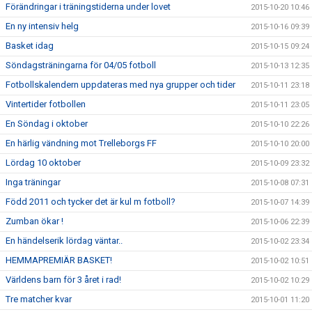
Förändringar i träningstiderna under lovet
2015-10-20 10:46
En ny intensiv helg
2015-10-16 09:39
Basket idag
2015-10-15 09:24
Söndagsträningarna för 04/05 fotboll
2015-10-13 12:35
Fotbollskalendern uppdateras med nya grupper och tider
2015-10-11 23:18
Vintertider fotbollen
2015-10-11 23:05
En Söndag i oktober
2015-10-10 22:26
En härlig vändning mot Trelleborgs FF
2015-10-10 20:00
Lördag 10 oktober
2015-10-09 23:32
Inga träningar
2015-10-08 07:31
Född 2011 och tycker det är kul m fotboll?
2015-10-07 14:39
Zumban ökar !
2015-10-06 22:39
En händelserik lördag väntar..
2015-10-02 23:34
HEMMAPREMIÄR BASKET!
2015-10-02 10:51
Världens barn för 3 året i rad!
2015-10-02 10:29
Tre matcher kvar
2015-10-01 11:20