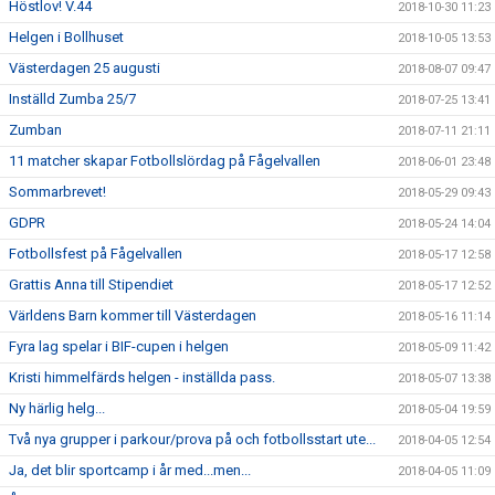
Höstlov! V.44
2018-10-30 11:23
Helgen i Bollhuset
2018-10-05 13:53
Västerdagen 25 augusti
2018-08-07 09:47
Inställd Zumba 25/7
2018-07-25 13:41
Zumban
2018-07-11 21:11
11 matcher skapar Fotbollslördag på Fågelvallen
2018-06-01 23:48
Sommarbrevet!
2018-05-29 09:43
GDPR
2018-05-24 14:04
Fotbollsfest på Fågelvallen
2018-05-17 12:58
Grattis Anna till Stipendiet
2018-05-17 12:52
Världens Barn kommer till Västerdagen
2018-05-16 11:14
Fyra lag spelar i BIF-cupen i helgen
2018-05-09 11:42
Kristi himmelfärds helgen - inställda pass.
2018-05-07 13:38
Ny härlig helg...
2018-05-04 19:59
Två nya grupper i parkour/prova på och fotbollsstart ute...
2018-04-05 12:54
Ja, det blir sportcamp i år med...men...
2018-04-05 11:09