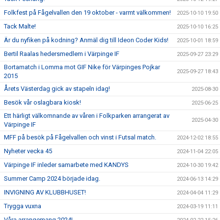
Folkfest på Fågelvallen den 19 oktober - varmt välkommen!
2025-10-10 19:50
Tack Malte!
2025-10-10 16:25
Är du nyfiken på kodning? Anmäl dig till Ideon Coder Kids!
2025-10-01 18:59
Bertil Raalas hedersmedlem i Värpinge IF
2025-09-27 23:29
Bortamatch i Lomma mot GIF Nike för Värpinges Pojkar
2025-09-27 18:43
2015
Årets Västerdag gick av stapeln idag!
2025-08-30
Besök vår oslagbara kiosk!
2025-06-25
Ett härligt välkomnande av våren i Folkparken arrangerat av
2025-04-30
Värpinge IF
MFF på besök på Fågelvallen och vinst i Futsal match.
2024-12-02 18:55
Nyheter vecka 45
2024-11-04 22:05
Värpinge IF inleder samarbete med KANDYS
2024-10-30 19:42
Summer Camp 2024 började idag.
2024-06-13 14:29
INVIGNING AV KLUBBHUSET!
2024-04-04 11:29
Trygga vuxna
2024-03-19 11:11
Våra arrangemang 2024!