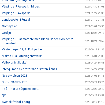
2024-02-22 15:26
Värpinge IF Avspark i bilder!
2024-01-30 11:01
Värpinge IF Avspark!
2024-01-27 21:38
Lundaspelen i Futsal
2024-01-10 21:38
Gott nytt år!
2024-01-01 09:58
God jul!
2023-12-24 09:15
Värpinge IF i samarbete med Ideon Coder Kids den 2
2023-10-24 09:52
november!
Västerdagen 19/8 i Folkparken
2023-08-17 11:35
Malmö FFs Föreningsnätverk!
2023-05-31 21:33
Valborg är tillbaka!
2023-04-27 15:58
Intervju med ny ordförande Stefan Åshäll
2023-04-22 22:30
Nya styrelsen 2023
2023-04-06 14:18
SPORTCAMP! - Info
2023-03-24 15:26
17 år - här är några minnen…
2023-03-23 22:40
QR
2023-03-22 13:59
Svensk fotboll i sorg
2023-03-17 11:12