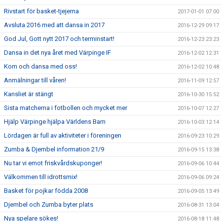
Rivstart för basket-tjejerna
2017-01-01 07:00
Avsluta 2016 med att dansa in 2017
2016-12-29 09:17
God Jul, Gott nytt 2017 och terminstart!
2016-12-23 23:23
Dansa in det nya året med Värpinge IF
2016-12-02 12:31
Kom och dansa med oss!
2016-12-02 10:48
Anmälningar till våren!
2016-11-09 12:57
Kansliet är stängt
2016-10-30 15:52
Sista matcherna i fotbollen och mycket mer
2016-10-07 12:27
Hjälp Värpinge hjälpa Världens Barn
2016-10-03 12:14
Lördagen är full av aktiviteter i föreningen
2016-09-23 10:29
Zumba & Djembel information 21/9
2016-09-15 13:38
Nu tar vi emot friskvårdskuponger!
2016-09-06 10:44
Välkommen till idrottsmix!
2016-09-06 09:24
Basket för pojkar födda 2008
2016-09-05 13:49
Djembel och Zumba byter plats
2016-08-31 13:04
Nya spelare sökes!
2016-08-18 11:48