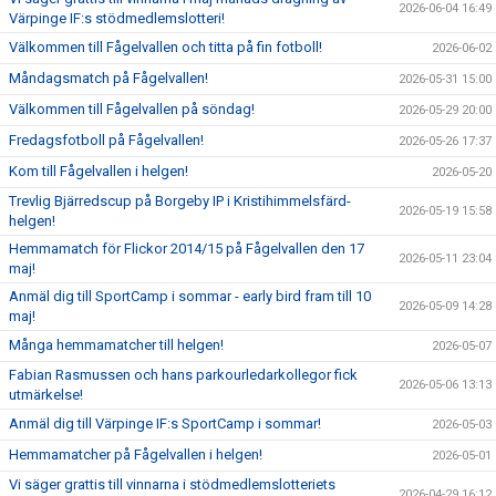
2026-06-04 16:49
Värpinge IF:s stödmedlemslotteri!
Välkommen till Fågelvallen och titta på fin fotboll!
2026-06-02
Måndagsmatch på Fågelvallen!
2026-05-31 15:00
Välkommen till Fågelvallen på söndag!
2026-05-29 20:00
Fredagsfotboll på Fågelvallen!
2026-05-26 17:37
Kom till Fågelvallen i helgen!
2026-05-20
Trevlig Bjärredscup på Borgeby IP i Kristihimmelsfärd-
2026-05-19 15:58
helgen!
Hemmamatch för Flickor 2014/15 på Fågelvallen den 17
2026-05-11 23:04
maj!
Anmäl dig till SportCamp i sommar - early bird fram till 10
2026-05-09 14:28
maj!
Många hemmamatcher till helgen!
2026-05-07
Fabian Rasmussen och hans parkourledarkollegor fick
2026-05-06 13:13
utmärkelse!
Anmäl dig till Värpinge IF:s SportCamp i sommar!
2026-05-03
Hemmamatcher på Fågelvallen i helgen!
2026-05-01
Vi säger grattis till vinnarna i stödmedlemslotteriets
2026-04-29 16:12