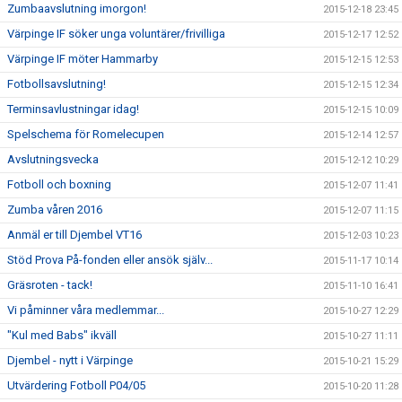
Zumbaavslutning imorgon!
2015-12-18 23:45
Värpinge IF söker unga voluntärer/frivilliga
2015-12-17 12:52
Värpinge IF möter Hammarby
2015-12-15 12:53
Fotbollsavslutning!
2015-12-15 12:34
Terminsavlustningar idag!
2015-12-15 10:09
Spelschema för Romelecupen
2015-12-14 12:57
Avslutningsvecka
2015-12-12 10:29
Fotboll och boxning
2015-12-07 11:41
Zumba våren 2016
2015-12-07 11:15
Anmäl er till Djembel VT16
2015-12-03 10:23
Stöd Prova På-fonden eller ansök själv...
2015-11-17 10:14
Gräsroten - tack!
2015-11-10 16:41
Vi påminner våra medlemmar...
2015-10-27 12:29
"Kul med Babs" ikväll
2015-10-27 11:11
Djembel - nytt i Värpinge
2015-10-21 15:29
Utvärdering Fotboll P04/05
2015-10-20 11:28