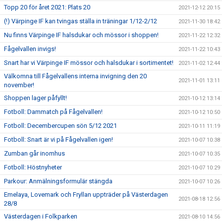
Topp 20 för året 2021: Plats 20
2021-12-12 20:15
(!) Värpinge IF kan tvingas ställa in träningar 1/12-2/12
2021-11-30 18:42
Nu finns Värpinge IF halsdukar och mössor i shoppen!
2021-11-22 12:32
Fågelvallen invigs!
2021-11-22 10:43
Snart har vi Värpinge IF mössor och halsdukar i sortimentet!
2021-11-02 12:44
Välkomna till Fågelvallens interna invigning den 20
2021-11-01 13:11
november!
Shoppen lager påfyllt!
2021-10-12 13:14
Fotboll: Dammatch på Fågelvallen!
2021-10-12 10:50
Fotboll: Decembercupen sön 5/12 2021
2021-10-11 11:19
Fotboll: Snart är vi på Fågelvallen igen!
2021-10-07 10:38
Zumban går inomhus
2021-10-07 10:35
Fotboll: Höstnyheter
2021-10-07 10:29
Parkour: Anmälningsformulär stängda
2021-10-07 10:26
Emelaya, Lovemark och Fryllan uppträder på Västerdagen
2021-08-18 12:56
28/8
Västerdagen i Folkparken
2021-08-10 14:56