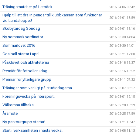
Träningsmatcher på Lerbäck
2016-04-06 09:42
Hjälp till att dra in pengar till klubbkassan som funktionär
2016-04-01 13:59
vid Lundaloppet!
Skobytardag Söndag
2016-04-01 13:16
Ny sommarkoordinator
2016-03-30 14:04
Sommarlovet 2016
2016-03-30 14:01
Goalball startar i april
2016-03-21 12:00
Påsklovet och aktiviteterna
2016-03-18 15:37
Premiär för fotbollen idag
2016-03-16 13:52
Premiär för ytterligare grupp
2016-03-11 07:32
Träningar som vanligt på studiedagarna
2016-03-07 08:17
Föreningsvecka på Intersport!
2016-03-01 12:15
Välkomna tillbaka
2016-02-28 10:29
Årsmöte
2016-02-25 17:59
Ny parkourgrupp startar!
2016-01-21 10:47
Start i verksamheten i nästa vecka!
2016-01-08 11:13