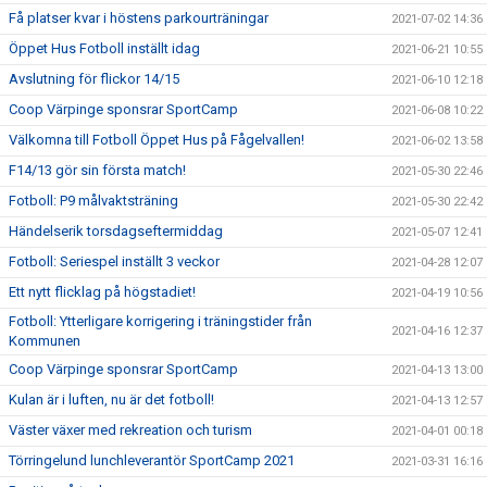
Få platser kvar i höstens parkourträningar
2021-07-02 14:36
Öppet Hus Fotboll inställt idag
2021-06-21 10:55
Avslutning för flickor 14/15
2021-06-10 12:18
Coop Värpinge sponsrar SportCamp
2021-06-08 10:22
Välkomna till Fotboll Öppet Hus på Fågelvallen!
2021-06-02 13:58
F14/13 gör sin första match!
2021-05-30 22:46
Fotboll: P9 målvaktsträning
2021-05-30 22:42
Händelserik torsdagseftermiddag
2021-05-07 12:41
Fotboll: Seriespel inställt 3 veckor
2021-04-28 12:07
Ett nytt flicklag på högstadiet!
2021-04-19 10:56
Fotboll: Ytterligare korrigering i träningstider från
2021-04-16 12:37
Kommunen
Coop Värpinge sponsrar SportCamp
2021-04-13 13:00
Kulan är i luften, nu är det fotboll!
2021-04-13 12:57
Väster växer med rekreation och turism
2021-04-01 00:18
Törringelund lunchleverantör SportCamp 2021
2021-03-31 16:16