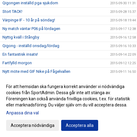
Qigongen inställd pga sjukdom
2015-09-30 11:31
Stort TACK!
2015-09-28 15:37
Värpinge IF - 10 år på söndag!
2015-09-18 19:44
Ny match väntar P06 på lördagen
2015-09-17 12:38
Nyttig kväll i Stångby
2015-09-16 12:58
Qigong - inställd onsdag/lördag
2015-09-16 10:33
En fantastisk insats!
2015-09-14 22:09
Fartfylld morgon
2015-09-12 12:25
Nytt möte med GIF Nike på Fågelvallen
2015-09-11 16:50
Insamling av kläder lördag
2015-09-11 12:52
För att hemsidan ska fungera korrekt använder vi nödvändiga
Jämnt i Dalby
2015-09-10 20:38
cookies från SportAdmin. Dessa går inte att stänga av.
Händelserik premiärkväll
2015-09-08 20:43
Föreningen kan också använda frivilliga cookies, t.ex. för statistik
eller marknadsföring. Du väljer själv om du vill acceptera dessa.
ZumbaMarathon på Fågelskolans matsal - lördag
2015-09-07 10:02
Anpassa dina val
Parkouranmälan Öppen igen!
2015-09-02 11:45
Klubbvecka på Intersport 31 augusti - 6 september
2015-08-23 22:12
Acceptera nödvändiga
Acceptera alla
Basketens kalender för flickor 02-04 uppdaterad
2015-08-23 21:38