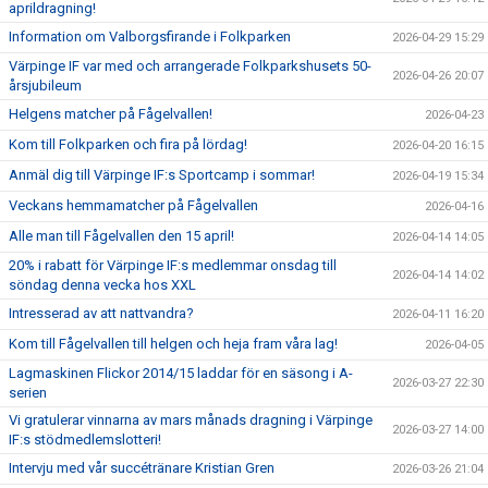
aprildragning!
Information om Valborgsfirande i Folkparken
2026-04-29 15:29
Värpinge IF var med och arrangerade Folkparkshusets 50-
2026-04-26 20:07
årsjubileum
Helgens matcher på Fågelvallen!
2026-04-23
Kom till Folkparken och fira på lördag!
2026-04-20 16:15
Anmäl dig till Värpinge IF:s Sportcamp i sommar!
2026-04-19 15:34
Veckans hemmamatcher på Fågelvallen
2026-04-16
Alle man till Fågelvallen den 15 april!
2026-04-14 14:05
20% i rabatt för Värpinge IF:s medlemmar onsdag till
2026-04-14 14:02
söndag denna vecka hos XXL
Intresserad av att nattvandra?
2026-04-11 16:20
Kom till Fågelvallen till helgen och heja fram våra lag!
2026-04-05
Lagmaskinen Flickor 2014/15 laddar för en säsong i A-
2026-03-27 22:30
serien
Vi gratulerar vinnarna av mars månads dragning i Värpinge
2026-03-27 14:00
IF:s stödmedlemslotteri!
Intervju med vår succétränare Kristian Gren
2026-03-26 21:04