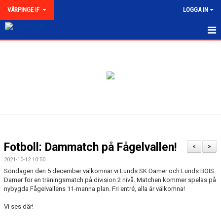
VÄRPINGE IF
LOGGA IN
HEM
NYHETER
MEDLEMSKAP
KONTAKT
FÖRENINGEN
Fotboll: Dammatch på Fågelvallen!
<
>
KLUBBKOLLEKTION
2021-10-12 10:50
Söndagen den 5 december välkomnar vi Lunds SK Damer och Lunds BOIS
Damer för en träningsmatch på division 2 nivå. Matchen kommer spelas på
nybygda Fågelvallens 11-manna plan. Fri entré, alla är välkomna!
Vi ses där!