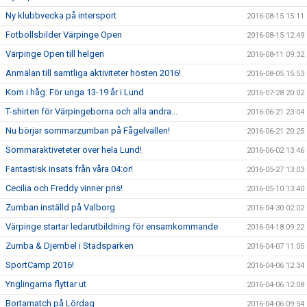
Ny klubbvecka på intersport
2016-08-15 15:11
Fotbollsbilder Värpinge Open
2016-08-15 12:49
Värpinge Open till helgen
2016-08-11 09:32
Anmälan till samtliga aktiviteter hösten 2016!
2016-08-05 15:53
Kom i håg: För unga 13-19 år i Lund
2016-07-28 20:02
T-shirten för Värpingeborna och alla andra...
2016-06-21 23:04
Nu börjar sommarzumban på Fågelvallen!
2016-06-21 20:25
Sommaraktiveteter över hela Lund!
2016-06-02 13:46
Fantastisk insats från våra 04:or!
2016-05-27 13:03
Cecilia och Freddy vinner pris!
2016-05-10 13:40
Zumban inställd på Valborg
2016-04-30 02:02
Värpinge startar ledarutbildning för ensamkommande
2016-04-18 09:22
Zumba & Djembel i Stadsparken
2016-04-07 11:05
SportCamp 2016!
2016-04-06 12:34
Ynglingarna flyttar ut
2016-04-06 12:08
Bortamatch på Lördag
2016-04-06 09:54