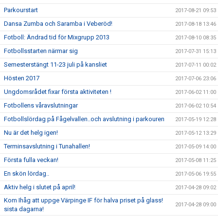
Parkourstart
2017-08-21 09:53
Dansa Zumba och Saramba i Veberöd!
2017-08-18 13:46
Fotboll: Ändrad tid för Mixgrupp 2013
2017-08-10 08:35
Fotbollsstarten närmar sig
2017-07-31 15:13
Semesterstängt 11-23 juli på kansliet
2017-07-11 00:02
Hösten 2017
2017-07-06 23:06
Ungdomsrådet fixar första aktiviteten !
2017-06-02 11:00
Fotbollens våravslutningar
2017-06-02 10:54
Fotbollslördag på Fågelvallen..och avslutning i parkouren
2017-05-19 12:28
Nu är det helg igen!
2017-05-12 13:29
Terminsavslutning i Tunahallen!
2017-05-09 14:00
Första fulla veckan!
2017-05-08 11:25
En skön lördag..
2017-05-06 19:55
Aktiv helg i slutet på april!
2017-04-28 09:02
Kom Ihåg att uppge Värpinge IF för halva priset på glass!
2017-04-28 09:00
sista dagarna!