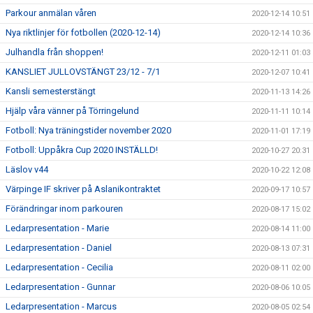
Parkour anmälan våren
2020-12-14 10:51
Nya riktlinjer för fotbollen (2020-12-14)
2020-12-14 10:36
Julhandla från shoppen!
2020-12-11 01:03
KANSLIET JULLOVSTÄNGT 23/12 - 7/1
2020-12-07 10:41
Kansli semesterstängt
2020-11-13 14:26
Hjälp våra vänner på Törringelund
2020-11-11 10:14
Fotboll: Nya träningstider november 2020
2020-11-01 17:19
Fotboll: Uppåkra Cup 2020 INSTÄLLD!
2020-10-27 20:31
Läslov v44
2020-10-22 12:08
Värpinge IF skriver på Aslanikontraktet
2020-09-17 10:57
Förändringar inom parkouren
2020-08-17 15:02
Ledarpresentation - Marie
2020-08-14 11:00
Ledarpresentation - Daniel
2020-08-13 07:31
Ledarpresentation - Cecilia
2020-08-11 02:00
Ledarpresentation - Gunnar
2020-08-06 10:05
Ledarpresentation - Marcus
2020-08-05 02:54