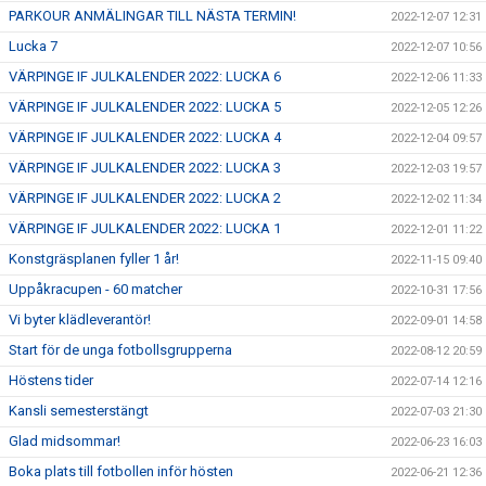
PARKOUR ANMÄLINGAR TILL NÄSTA TERMIN!
2022-12-07 12:31
Lucka 7
2022-12-07 10:56
VÄRPINGE IF JULKALENDER 2022: LUCKA 6
2022-12-06 11:33
VÄRPINGE IF JULKALENDER 2022: LUCKA 5
2022-12-05 12:26
VÄRPINGE IF JULKALENDER 2022: LUCKA 4
2022-12-04 09:57
VÄRPINGE IF JULKALENDER 2022: LUCKA 3
2022-12-03 19:57
VÄRPINGE IF JULKALENDER 2022: LUCKA 2
2022-12-02 11:34
VÄRPINGE IF JULKALENDER 2022: LUCKA 1
2022-12-01 11:22
Konstgräsplanen fyller 1 år!
2022-11-15 09:40
Uppåkracupen - 60 matcher
2022-10-31 17:56
Vi byter klädleverantör!
2022-09-01 14:58
Start för de unga fotbollsgrupperna
2022-08-12 20:59
Höstens tider
2022-07-14 12:16
Kansli semesterstängt
2022-07-03 21:30
Glad midsommar!
2022-06-23 16:03
Boka plats till fotbollen inför hösten
2022-06-21 12:36