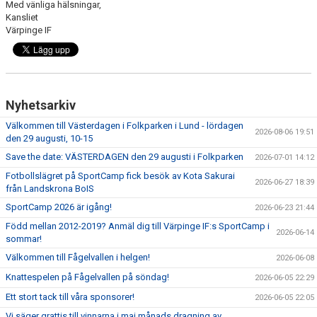
Med vänliga hälsningar,
Kansliet
Värpinge IF
Nyhetsarkiv
Välkommen till Västerdagen i Folkparken i Lund - lördagen
2026-08-06 19:51
den 29 augusti, 10-15
Save the date: VÄSTERDAGEN den 29 augusti i Folkparken
2026-07-01 14:12
Fotbollslägret på SportCamp fick besök av Kota Sakurai
2026-06-27 18:39
från Landskrona BoIS
SportCamp 2026 är igång!
2026-06-23 21:44
Född mellan 2012-2019? Anmäl dig till Värpinge IF:s SportCamp i
2026-06-14
sommar!
Välkommen till Fågelvallen i helgen!
2026-06-08
Knattespelen på Fågelvallen på söndag!
2026-06-05 22:29
Ett stort tack till våra sponsorer!
2026-06-05 22:05
Vi säger grattis till vinnarna i maj månads dragning av