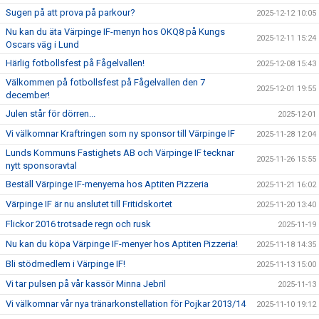
Sugen på att prova på parkour?
2025-12-12 10:05
Nu kan du äta Värpinge IF-menyn hos OKQ8 på Kungs
2025-12-11 15:24
Oscars väg i Lund
Härlig fotbollsfest på Fågelvallen!
2025-12-08 15:43
Välkommen på fotbollsfest på Fågelvallen den 7
2025-12-01 19:55
december!
Julen står för dörren...
2025-12-01
Vi välkomnar Kraftringen som ny sponsor till Värpinge IF
2025-11-28 12:04
Lunds Kommuns Fastighets AB och Värpinge IF tecknar
2025-11-26 15:55
nytt sponsoravtal
Beställ Värpinge IF-menyerna hos Aptiten Pizzeria
2025-11-21 16:02
Värpinge IF är nu anslutet till Fritidskortet
2025-11-20 13:40
Flickor 2016 trotsade regn och rusk
2025-11-19
Nu kan du köpa Värpinge IF-menyer hos Aptiten Pizzeria!
2025-11-18 14:35
Bli stödmedlem i Värpinge IF!
2025-11-13 15:00
Vi tar pulsen på vår kassör Minna Jebril
2025-11-13
Vi välkomnar vår nya tränarkonstellation för Pojkar 2013/14
2025-11-10 19:12