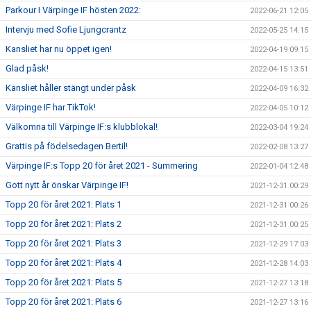
Parkour I Värpinge IF hösten 2022:
2022-06-21 12:05
Intervju med Sofie Ljungcrantz
2022-05-25 14:15
Kansliet har nu öppet igen!
2022-04-19 09:15
Glad påsk!
2022-04-15 13:51
Kansliet håller stängt under påsk
2022-04-09 16:32
Värpinge IF har TikTok!
2022-04-05 10:12
Välkomna till Värpinge IF:s klubblokal!
2022-03-04 19:24
Grattis på födelsedagen Bertil!
2022-02-08 13:27
Värpinge IF:s Topp 20 för året 2021 - Summering
2022-01-04 12:48
Gott nytt år önskar Värpinge IF!
2021-12-31 00:29
Topp 20 för året 2021: Plats 1
2021-12-31 00:26
Topp 20 för året 2021: Plats 2
2021-12-31 00:25
Topp 20 för året 2021: Plats 3
2021-12-29 17:03
Topp 20 för året 2021: Plats 4
2021-12-28 14:03
Topp 20 för året 2021: Plats 5
2021-12-27 13:18
Topp 20 för året 2021: Plats 6
2021-12-27 13:16