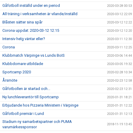
Gåfotboll inställd under en period
2020-03-28 00:53
All träning i verksamheten är vilande/inställd
2020-03-12 22:09
Blåsten sätter sina spår
2020-03-12 12:22
Corona uppdat: 2020-03-12 12:15
2020-03-12 12:20
Intensiv helg väntar eller?
2020-03-11 12:30
Corona
2020-03-11 12:25
Klubbmatch Värpinge vs Lunds BoIS
2020-03-06 14:44
Klubbdomare utbildade
2020-03-05 19:32
Sportcamp 2020
2020-02-28 10:34
Årsmöte
2020-02-23 12:58
Gåfotbollen är startad och...
2020-02-23 12:31
Ny lunchleverantör till Sportcamp
2020-01-31 18:21
Erbjudande hos Pizzeria Ministern i Värpinge
2020-01-31 12:22
Gåfotboll premiär i Lund
2020-01-31 12:13
Stadium ny samarbetspartner och PUMA
2018-11-19 13:45
varumärkessponsor