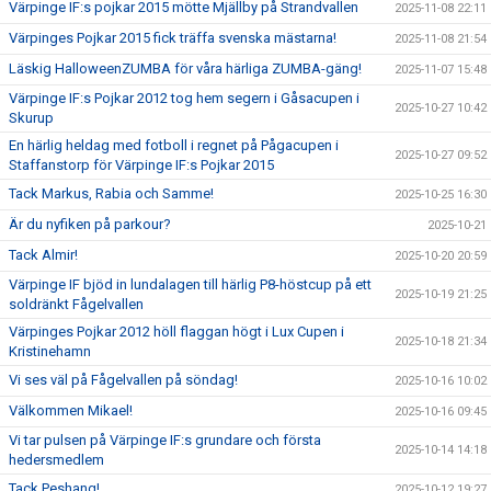
Värpinge IF:s pojkar 2015 mötte Mjällby på Strandvallen
2025-11-08 22:11
Värpinges Pojkar 2015 fick träffa svenska mästarna!
2025-11-08 21:54
Läskig HalloweenZUMBA för våra härliga ZUMBA-gäng!
2025-11-07 15:48
Värpinge IF:s Pojkar 2012 tog hem segern i Gåsacupen i
2025-10-27 10:42
Skurup
En härlig heldag med fotboll i regnet på Pågacupen i
2025-10-27 09:52
Staffanstorp för Värpinge IF:s Pojkar 2015
Tack Markus, Rabia och Samme!
2025-10-25 16:30
Är du nyfiken på parkour?
2025-10-21
Tack Almir!
2025-10-20 20:59
Värpinge IF bjöd in lundalagen till härlig P8-höstcup på ett
2025-10-19 21:25
soldränkt Fågelvallen
Värpinges Pojkar 2012 höll flaggan högt i Lux Cupen i
2025-10-18 21:34
Kristinehamn
Vi ses väl på Fågelvallen på söndag!
2025-10-16 10:02
Välkommen Mikael!
2025-10-16 09:45
Vi tar pulsen på Värpinge IF:s grundare och första
2025-10-14 14:18
hedersmedlem
Tack Peshang!
2025-10-12 19:27