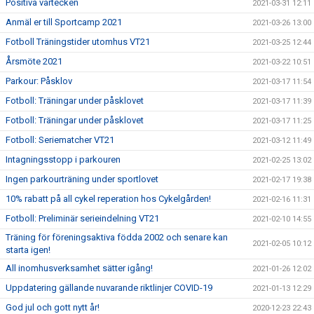
Positiva vårtecken
2021-03-31 12:11
Anmäl er till Sportcamp 2021
2021-03-26 13:00
Fotboll Träningstider utomhus VT21
2021-03-25 12:44
Årsmöte 2021
2021-03-22 10:51
Parkour: Påsklov
2021-03-17 11:54
Fotboll: Träningar under påsklovet
2021-03-17 11:39
Fotboll: Träningar under påsklovet
2021-03-17 11:25
Fotboll: Seriematcher VT21
2021-03-12 11:49
Intagningsstopp i parkouren
2021-02-25 13:02
Ingen parkourträning under sportlovet
2021-02-17 19:38
10% rabatt på all cykel reperation hos Cykelgården!
2021-02-16 11:31
Fotboll: Preliminär serieindelning VT21
2021-02-10 14:55
Träning för föreningsaktiva födda 2002 och senare kan
2021-02-05 10:12
starta igen!
All inomhusverksamhet sätter igång!
2021-01-26 12:02
Uppdatering gällande nuvarande riktlinjer COVID-19
2021-01-13 12:29
God jul och gott nytt år!
2020-12-23 22:43