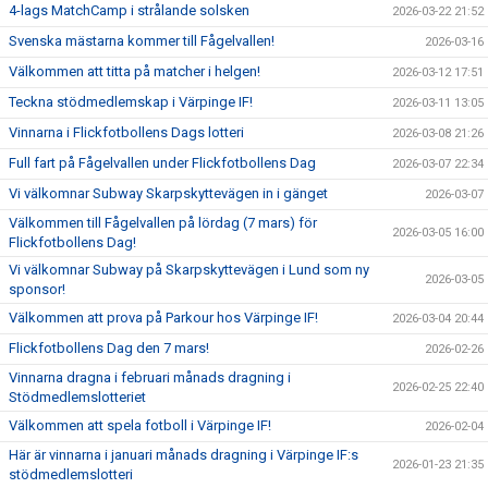
4-lags MatchCamp i strålande solsken
2026-03-22 21:52
Svenska mästarna kommer till Fågelvallen!
2026-03-16
Välkommen att titta på matcher i helgen!
2026-03-12 17:51
Teckna stödmedlemskap i Värpinge IF!
2026-03-11 13:05
Vinnarna i Flickfotbollens Dags lotteri
2026-03-08 21:26
Full fart på Fågelvallen under Flickfotbollens Dag
2026-03-07 22:34
Vi välkomnar Subway Skarpskyttevägen in i gänget
2026-03-07
Välkommen till Fågelvallen på lördag (7 mars) för
2026-03-05 16:00
Flickfotbollens Dag!
Vi välkomnar Subway på Skarpskyttevägen i Lund som ny
2026-03-05
sponsor!
Välkommen att prova på Parkour hos Värpinge IF!
2026-03-04 20:44
Flickfotbollens Dag den 7 mars!
2026-02-26
Vinnarna dragna i februari månads dragning i
2026-02-25 22:40
Stödmedlemslotteriet
Välkommen att spela fotboll i Värpinge IF!
2026-02-04
Här är vinnarna i januari månads dragning i Värpinge IF:s
2026-01-23 21:35
stödmedlemslotteri