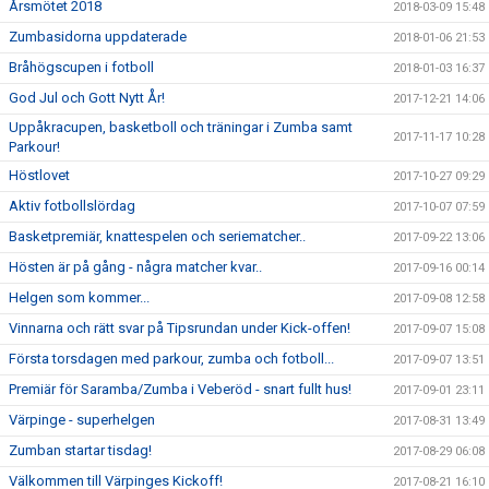
Årsmötet 2018
2018-03-09 15:48
Zumbasidorna uppdaterade
2018-01-06 21:53
Bråhögscupen i fotboll
2018-01-03 16:37
God Jul och Gott Nytt År!
2017-12-21 14:06
Uppåkracupen, basketboll och träningar i Zumba samt
2017-11-17 10:28
Parkour!
Höstlovet
2017-10-27 09:29
Aktiv fotbollslördag
2017-10-07 07:59
Basketpremiär, knattespelen och seriematcher..
2017-09-22 13:06
Hösten är på gång - några matcher kvar..
2017-09-16 00:14
Helgen som kommer...
2017-09-08 12:58
Vinnarna och rätt svar på Tipsrundan under Kick-offen!
2017-09-07 15:08
Första torsdagen med parkour, zumba och fotboll...
2017-09-07 13:51
Premiär för Saramba/Zumba i Veberöd - snart fullt hus!
2017-09-01 23:11
Värpinge - superhelgen
2017-08-31 13:49
Zumban startar tisdag!
2017-08-29 06:08
Välkommen till Värpinges Kickoff!
2017-08-21 16:10