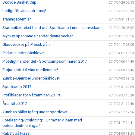
Skövde Basket Cup
2017-04-28 08:53
Ledigt för vissa på 1 maj!
2017-04-27 10:55
Träningspremiär!
2017-04-21 11:57
Stadsbiblioteket Lund och Sportcamp Lund i samverkan
2017-04-20 08:52
Mycket spännande händer denna veckan..
2017-04-17 23:16
Glassveckor på Pressbyrån
2017-04-17 23:05
Parkour under påsklovet
2017-04-07 13:53
Plötsligt händer det - Sportcampsommaren 2017
2017-04-06 14:49
Erbjudande till våra medlemmar!
2017-04-04 12:45
Zumba/Djembel under påsklovet
2017-04-03 09:12
Sportcamp 2017
2017-03-31 22:09
Profilkläder för Vårterminen 2017!
2017-02-27 10:20
Årsmöte 2017
2017-02-21 10:46
Zumban håller igång under sportlovet
2017-02-17 12:26
Föreläsning/utbildning: Hur möter vi barn med
2017-01-17 14:41
beteendeutmaningar?
Rabatt på Pizza!
2017-01-09 11:24