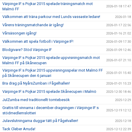
Värpinge IF:s Pojkar 2015 spelade träningsmatch mot
2026-01-18 17:47
Malmö FF
Välkommen att träna parkour med Lunds vassaste ledare!
2026-01-18
Vårens träningsmatchande är igång!
2026-01-17 22:56
Vårsäsongen igång!
2026-01-16 21:02
Välkommen att spela fotboll i Värpinge IF!
2026-01-09 17:30
Blodgivare? Stöd Värpinge IF
2026-01-09 12:46
Värpinge IF:s Pojkar 2015 spelade uppvisningsmatch mot
2026-01-07 21:10
Malmö FF på Skånecupen
Värpinge IF:s Pojkar 2015 uppvisningsspelar mot Malmö FF
2026-01-01 15:40
på Skånecupen den 6 januari
Bra drag på NyårsZumban i Fågelhallen!
2026-01-01 15:23
Värpinge IF:s Pojkar 2015 spelade Skånecupen i Malmö
2025-12-30 18:46
JulZumba med traditionellt tomtebesök
2025-12-29
Grattis till vinnarna i december-dragningen i Värpinge IF:s
2025-12-19 12:12
stödmedlemslotteri
Julavslutningarna duggar tätt på Fågelvallen!
2025-12-18
Tack Cleber Arruda!
2025-12-12 22:39