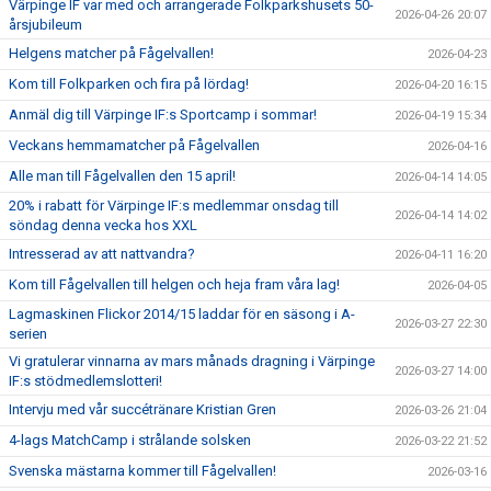
Värpinge IF var med och arrangerade Folkparkshusets 50-
2026-04-26 20:07
årsjubileum
Helgens matcher på Fågelvallen!
2026-04-23
Kom till Folkparken och fira på lördag!
2026-04-20 16:15
Anmäl dig till Värpinge IF:s Sportcamp i sommar!
2026-04-19 15:34
Veckans hemmamatcher på Fågelvallen
2026-04-16
Alle man till Fågelvallen den 15 april!
2026-04-14 14:05
20% i rabatt för Värpinge IF:s medlemmar onsdag till
2026-04-14 14:02
söndag denna vecka hos XXL
Intresserad av att nattvandra?
2026-04-11 16:20
Kom till Fågelvallen till helgen och heja fram våra lag!
2026-04-05
Lagmaskinen Flickor 2014/15 laddar för en säsong i A-
2026-03-27 22:30
serien
Vi gratulerar vinnarna av mars månads dragning i Värpinge
2026-03-27 14:00
IF:s stödmedlemslotteri!
Intervju med vår succétränare Kristian Gren
2026-03-26 21:04
4-lags MatchCamp i strålande solsken
2026-03-22 21:52
Svenska mästarna kommer till Fågelvallen!
2026-03-16