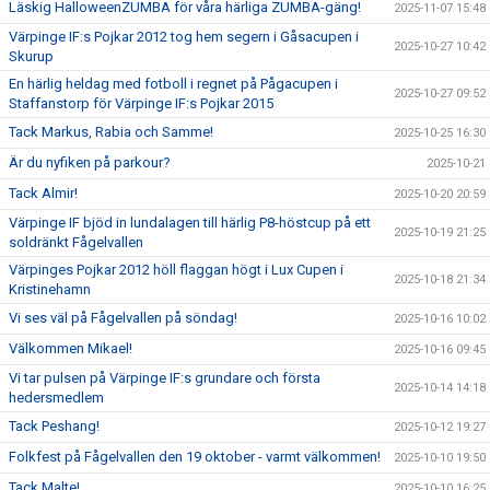
Läskig HalloweenZUMBA för våra härliga ZUMBA-gäng!
2025-11-07 15:48
Värpinge IF:s Pojkar 2012 tog hem segern i Gåsacupen i
2025-10-27 10:42
Skurup
En härlig heldag med fotboll i regnet på Pågacupen i
2025-10-27 09:52
Staffanstorp för Värpinge IF:s Pojkar 2015
Tack Markus, Rabia och Samme!
2025-10-25 16:30
Är du nyfiken på parkour?
2025-10-21
Tack Almir!
2025-10-20 20:59
Värpinge IF bjöd in lundalagen till härlig P8-höstcup på ett
2025-10-19 21:25
soldränkt Fågelvallen
Värpinges Pojkar 2012 höll flaggan högt i Lux Cupen i
2025-10-18 21:34
Kristinehamn
Vi ses väl på Fågelvallen på söndag!
2025-10-16 10:02
Välkommen Mikael!
2025-10-16 09:45
Vi tar pulsen på Värpinge IF:s grundare och första
2025-10-14 14:18
hedersmedlem
Tack Peshang!
2025-10-12 19:27
Folkfest på Fågelvallen den 19 oktober - varmt välkommen!
2025-10-10 19:50
Tack Malte!
2025-10-10 16:25