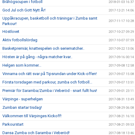
Bråhögscupen i fotboll
2018-01-03 16:37
God Jul och Gott Nytt År!
2017-12-21 14:06
Uppåkracupen, basketboll och träningar i Zumba samt
2017-11-17 10:28
Parkour!
Höstlovet
2017-10-27 09:29
Aktiv fotbollslördag
2017-10-07 07:59
Basketpremiär, knattespelen och seriematcher..
2017-09-22 13:06
Hösten är på gång - några matcher kvar..
2017-09-16 00:14
Helgen som kommer...
2017-09-08 12:58
Vinnarna och rätt svar på Tipsrundan under Kick-offen!
2017-09-07 15:08
Första torsdagen med parkour, zumba och fotboll...
2017-09-07 13:51
Premiär för Saramba/Zumba i Veberöd - snart fullt hus!
2017-09-01 23:11
Värpinge - superhelgen
2017-08-31 13:49
Zumban startar tisdag!
2017-08-29 06:08
Välkommen till Värpinges Kickoff!
2017-08-21 16:10
Parkourstart
2017-08-21 09:53
Dansa Zumba och Saramba i Veberöd!
2017-08-18 13:46