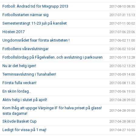
Fotboll: Ändrad tid för Mixgrupp 2013
2017-08-10 08:35
Fotbollsstarten närmar sig
2017-07-31 15:13
Semesterstängt 11-23 juli på kansliet
2017-07-11 00:02
Hösten 2017
2017-07-06 23:06
Ungdomsrådet fixar första aktiviteten !
2017-06-02 11:00
Fotbollens våravslutningar
2017-06-02 10:54
Fotbollslördag på Fågelvallen..och avslutning i parkouren
2017-05-19 12:28
Nu är det helg igen!
2017-05-12 13:29
Terminsavslutning i Tunahallen!
2017-05-09 14:00
Första fulla veckan!
2017-05-08 11:25
En skön lördag..
2017-05-06 19:55
Aktiv helg i slutet på april!
2017-04-28 09:02
Kom Ihåg att uppge Värpinge IF för halva priset på glass!
2017-04-28 09:00
sista dagarna!
Skövde Basket Cup
2017-04-28 08:53
Ledigt för vissa på 1 maj!
2017-04-27 10:55