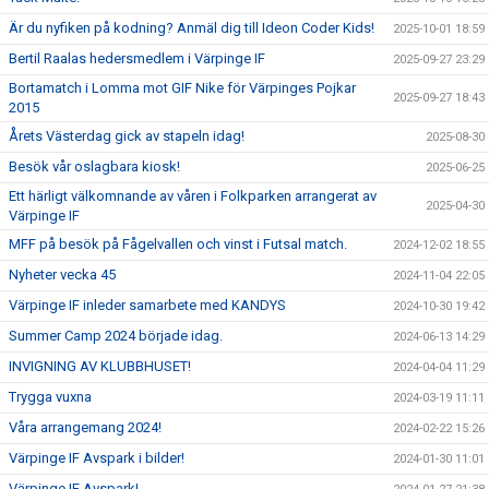
Är du nyfiken på kodning? Anmäl dig till Ideon Coder Kids!
2025-10-01 18:59
Bertil Raalas hedersmedlem i Värpinge IF
2025-09-27 23:29
Bortamatch i Lomma mot GIF Nike för Värpinges Pojkar
2025-09-27 18:43
2015
Årets Västerdag gick av stapeln idag!
2025-08-30
Besök vår oslagbara kiosk!
2025-06-25
Ett härligt välkomnande av våren i Folkparken arrangerat av
2025-04-30
Värpinge IF
MFF på besök på Fågelvallen och vinst i Futsal match.
2024-12-02 18:55
Nyheter vecka 45
2024-11-04 22:05
Värpinge IF inleder samarbete med KANDYS
2024-10-30 19:42
Summer Camp 2024 började idag.
2024-06-13 14:29
INVIGNING AV KLUBBHUSET!
2024-04-04 11:29
Trygga vuxna
2024-03-19 11:11
Våra arrangemang 2024!
2024-02-22 15:26
Värpinge IF Avspark i bilder!
2024-01-30 11:01
Värpinge IF Avspark!