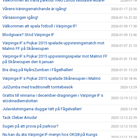
Välkommen att träna parkour med Lunds vassaste ledare!
2026-01-18
Vårens träningsmatchande är igång!
2026-01-17 22:56
Vårsäsongen igång!
2026-01-16 21:02
Välkommen att spela fotboll i Värpinge IF!
2026-01-09 17:30
Blodgivare? Stöd Värpinge IF
2026-01-09 12:46
Värpinge IF:s Pojkar 2015 spelade uppvisningsmatch mot
2026-01-07 21:10
Malmö FF på Skånecupen
Värpinge IF:s Pojkar 2015 uppvisningsspelar mot Malmö FF
2026-01-01 15:40
på Skånecupen den 6 januari
Bra drag på NyårsZumban i Fågelhallen!
2026-01-01 15:23
Värpinge IF:s Pojkar 2015 spelade Skånecupen i Malmö
2025-12-30 18:46
JulZumba med traditionellt tomtebesök
2025-12-29
Grattis till vinnarna i december-dragningen i Värpinge IF:s
2025-12-19 12:12
stödmedlemslotteri
Julavslutningarna duggar tätt på Fågelvallen!
2025-12-18
Tack Cleber Arruda!
2025-12-12 22:39
Sugen på att prova på parkour?
2025-12-12 10:05
Nu kan du äta Värpinge IF-menyn hos OKQ8 på Kungs
2025-12-11 15:24