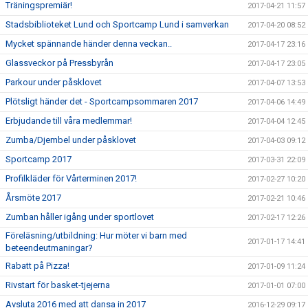
Träningspremiär!
2017-04-21 11:57
Stadsbiblioteket Lund och Sportcamp Lund i samverkan
2017-04-20 08:52
Mycket spännande händer denna veckan..
2017-04-17 23:16
Glassveckor på Pressbyrån
2017-04-17 23:05
Parkour under påsklovet
2017-04-07 13:53
Plötsligt händer det - Sportcampsommaren 2017
2017-04-06 14:49
Erbjudande till våra medlemmar!
2017-04-04 12:45
Zumba/Djembel under påsklovet
2017-04-03 09:12
Sportcamp 2017
2017-03-31 22:09
Profilkläder för Vårterminen 2017!
2017-02-27 10:20
Årsmöte 2017
2017-02-21 10:46
Zumban håller igång under sportlovet
2017-02-17 12:26
Föreläsning/utbildning: Hur möter vi barn med
2017-01-17 14:41
beteendeutmaningar?
Rabatt på Pizza!
2017-01-09 11:24
Rivstart för basket-tjejerna
2017-01-01 07:00
Avsluta 2016 med att dansa in 2017
2016-12-29 09:17