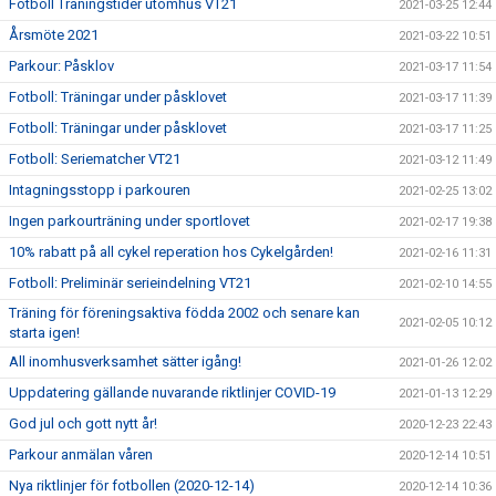
Fotboll Träningstider utomhus VT21
2021-03-25 12:44
Årsmöte 2021
2021-03-22 10:51
Parkour: Påsklov
2021-03-17 11:54
Fotboll: Träningar under påsklovet
2021-03-17 11:39
Fotboll: Träningar under påsklovet
2021-03-17 11:25
Fotboll: Seriematcher VT21
2021-03-12 11:49
Intagningsstopp i parkouren
2021-02-25 13:02
Ingen parkourträning under sportlovet
2021-02-17 19:38
10% rabatt på all cykel reperation hos Cykelgården!
2021-02-16 11:31
Fotboll: Preliminär serieindelning VT21
2021-02-10 14:55
Träning för föreningsaktiva födda 2002 och senare kan
2021-02-05 10:12
starta igen!
All inomhusverksamhet sätter igång!
2021-01-26 12:02
Uppdatering gällande nuvarande riktlinjer COVID-19
2021-01-13 12:29
God jul och gott nytt år!
2020-12-23 22:43
Parkour anmälan våren
2020-12-14 10:51
Nya riktlinjer för fotbollen (2020-12-14)
2020-12-14 10:36