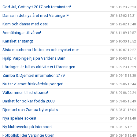
God Jul, Gott nytt 2017 och terminstart!
2016-12-23 23:23
Dansa in det nya året med Värpinge IF
2016-12-02 12:31
Kom och dansa med oss!
2016-12-02 10:48
Anmälningar till våren!
2016-11-09 12:57
Kansliet är stängt
2016-10-30 15:52
Sista matcherna i fotbollen och mycket mer
2016-10-07 12:27
Hjälp Värpinge hjälpa Världens Barn
2016-10-03 12:14
Lördagen är full av aktiviteter i föreningen
2016-09-23 10:29
Zumba & Djembel information 21/9
2016-09-15 13:38
Nu tar vi emot friskvårdskuponger!
2016-09-06 10:44
Välkommen till idrottsmix!
2016-09-06 09:24
Basket för pojkar födda 2008
2016-09-05 13:49
Djembel och Zumba byter plats
2016-08-31 13:04
Nya spelare sökes!
2016-08-18 11:48
Ny klubbvecka på intersport
2016-08-15 15:11
Fotbollsbilder Värpinge Open
2016-08-15 12:49