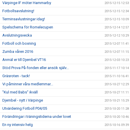
Värpinge IF möter Hammarby
2015-12-15 12:53
Fotbollsavslutning!
2015-12-15 12:34
Terminsavlustningar idag!
2015-12-15 10:09
Spelschema för Romelecupen
2015-12-14 12:57
Avslutningsvecka
2015-12-12 10:29
Fotboll och boxning
2015-12-07 11:41
Zumba våren 2016
2015-12-07 11:15
Anmäl er till Djembel VT16
2015-12-03 10:23
Stöd Prova På-fonden eller ansök själv...
2015-11-17 10:14
Gräsroten - tack!
2015-11-10 16:41
Vi påminner våra medlemmar...
2015-10-27 12:29
"Kul med Babs" ikväll
2015-10-27 11:11
Djembel - nytt i Värpinge
2015-10-21 15:29
Utvärdering Fotboll P04/05
2015-10-20 11:28
Förändringar i träningstiderna under lovet
2015-10-20 10:46
En ny intensiv helg
2015-10-16 09:39