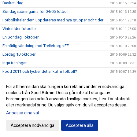
Basket idag
2015-10-15 09:24
Söndagsträningarna för 04/05 fotboll
2015-10-13 12:35
Fotbollskalendern uppdateras med nya grupper och tider
2015-10-11 23:18
Vintertider fotbollen
2015-10-11 23:05
En Söndag i oktober
2015-10-10 22:26
En härlig vändning mot Trelleborgs FF
2015-10-10 20:00
Lördag 10 oktober
2015-10-09 23:32
Inga träningar
2015-10-08 07:31
Född 2011 och tycker det är kul m fotboll?
2015-10-07 14:39
Zumban ökar !
2015-10-06 22:39
För att hemsidan ska fungera korrekt använder vi nödvändiga
En händelserik lördag väntar..
2015-10-02 23:34
cookies från SportAdmin. Dessa går inte att stänga av.
HEMMAPREMIÄR BASKET!
2015-10-02 10:51
Föreningen kan också använda frivilliga cookies, t.ex. för statistik
eller marknadsföring. Du väljer själv om du vill acceptera dessa.
Världens barn för 3 året i rad!
2015-10-02 10:29
Anpassa dina val
Tre matcher kvar
2015-10-01 11:20
Qigongen inställd pga sjukdom
2015-09-30 11:31
Acceptera nödvändiga
Acceptera alla
Stort TACK!
2015-09-28 15:37