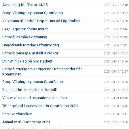
Avslutning för flickor 14/15
2021-06-10 12:18
Coop Värpinge sponsrar SportCamp
2021-06-08 10:22
Välkomna till Fotboll Öppet Hus på Fågelvallen!
2021-06-02 13:58
F14/13 gör sin första match!
2021-05-30 22:46
Fotboll: P9 målvaktsträning
2021-05-30 22:42
Händelserik torsdagseftermiddag
2021-05-07 12:41
Fotboll: Seriespel inställt 3 veckor
2021-04-28 12:07
Ett nytt flicklag på högstadiet!
2021-04-19 10:56
Fotboll: Ytterligare korrigering i träningstider från
2021-04-16 12:37
Kommunen
Coop Värpinge sponsrar SportCamp
2021-04-13 13:00
Kulan är i luften, nu är det fotboll!
2021-04-13 12:57
Väster växer med rekreation och turism
2021-04-01 00:18
Törringelund lunchleverantör SportCamp 2021
2021-03-31 16:16
Positiva vårtecken
2021-03-31 12:11
Anmäl er till Sportcamp 2021
2021-03-26 13:00