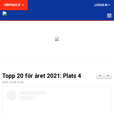
VÄRPINGE IF
LOGGA IN
HEM
NYHETER
MEDLEMSKAP
KONTAKT
FÖRENINGEN
Topp 20 för året 2021: Plats 4
<
>
KLUBBKOLLEKTION
2021-12-28 14:03