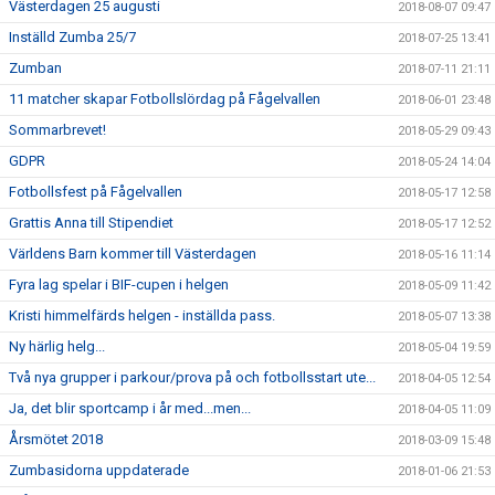
Västerdagen 25 augusti
2018-08-07 09:47
Inställd Zumba 25/7
2018-07-25 13:41
Zumban
2018-07-11 21:11
11 matcher skapar Fotbollslördag på Fågelvallen
2018-06-01 23:48
Sommarbrevet!
2018-05-29 09:43
GDPR
2018-05-24 14:04
Fotbollsfest på Fågelvallen
2018-05-17 12:58
Grattis Anna till Stipendiet
2018-05-17 12:52
Världens Barn kommer till Västerdagen
2018-05-16 11:14
Fyra lag spelar i BIF-cupen i helgen
2018-05-09 11:42
Kristi himmelfärds helgen - inställda pass.
2018-05-07 13:38
Ny härlig helg...
2018-05-04 19:59
Två nya grupper i parkour/prova på och fotbollsstart ute...
2018-04-05 12:54
Ja, det blir sportcamp i år med...men...
2018-04-05 11:09
Årsmötet 2018
2018-03-09 15:48
Zumbasidorna uppdaterade
2018-01-06 21:53