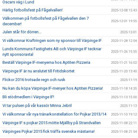
Oscars väg i Lund
Härlig fotbollsfest på Fågelvallen!
2025-12-08 15:43
Välkommen på fotbollsfest på Fågelvallen den 7
2025-12-01 19:55
december!
Julen står för dörren...
2025-12-01
Vi välkomnar Kraftringen som ny sponsor till Värpinge IF
2025-11-28 12:04
Lunds Kommuns Fastighets AB och Värpinge IF tecknar
2025-11-26 15:55
nytt sponsoravtal
Beställ Värpinge IF-menyerna hos Aptiten Pizzeria
2025-11-21 16:02
Värpinge IF är nu anslutet till Fritidskortet
2025-11-20 13:40
Flickor 2016 trotsade regn och rusk
2025-11-19
Nu kan du köpa Värpinge IF-menyer hos Aptiten Pizzeria!
2025-11-18 14:35
Bli stödmedlem i Värpinge IF!
2025-11-13 15:00
Vi tar pulsen på vår kassör Minna Jebril
2025-11-13
Vi välkomnar vår nya tränarkonstellation för Pojkar 2013/14
2025-11-10 19:12
Värpinge IF:s pojkar 2015 mötte Mjällby på Strandvallen
2025-11-08 22:11
Värpinges Pojkar 2015 fick träffa svenska mästarna!
2025-11-08 21:54