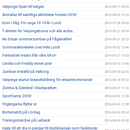
Värpinge Open till helgen
2016-08-11 09:32
Anmälan till samtliga aktiviteter hösten 2016!
2016-08-05 15:53
Kom i håg: För unga 13-19 år i Lund
2016-07-28 20:02
T-shirten för Värpingeborna och alla andra...
2016-06-21 23:04
Nu börjar sommarzumban på Fågelvallen!
2016-06-21 20:25
Sommaraktiveteter över hela Lund!
2016-06-02 13:46
Fantastisk insats från våra 04:or!
2016-05-27 13:03
Cecilia och Freddy vinner pris!
2016-05-10 13:40
Zumban inställd på Valborg
2016-04-30 02:02
Värpinge startar ledarutbildning för ensamkommande
2016-04-18 09:22
Zumba & Djembel i Stadsparken
2016-04-07 11:05
SportCamp 2016!
2016-04-06 12:34
Ynglingarna flyttar ut
2016-04-06 12:08
Bortamatch på Lördag
2016-04-06 09:54
Träningsmatcher på Lerbäck
2016-04-06 09:42
Hjälp till att dra in pengar till klubbkassan som funktionär