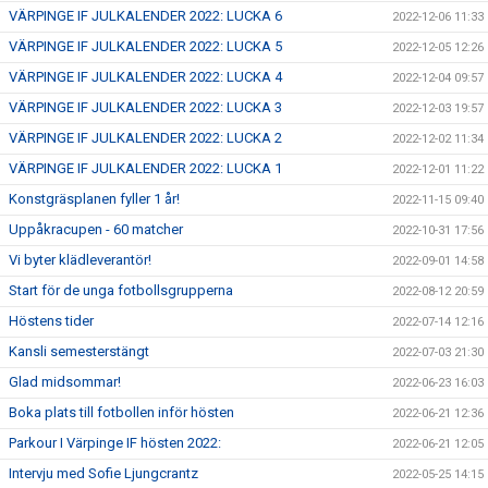
VÄRPINGE IF JULKALENDER 2022: LUCKA 6
2022-12-06 11:33
VÄRPINGE IF JULKALENDER 2022: LUCKA 5
2022-12-05 12:26
VÄRPINGE IF JULKALENDER 2022: LUCKA 4
2022-12-04 09:57
VÄRPINGE IF JULKALENDER 2022: LUCKA 3
2022-12-03 19:57
VÄRPINGE IF JULKALENDER 2022: LUCKA 2
2022-12-02 11:34
VÄRPINGE IF JULKALENDER 2022: LUCKA 1
2022-12-01 11:22
Konstgräsplanen fyller 1 år!
2022-11-15 09:40
Uppåkracupen - 60 matcher
2022-10-31 17:56
Vi byter klädleverantör!
2022-09-01 14:58
Start för de unga fotbollsgrupperna
2022-08-12 20:59
Höstens tider
2022-07-14 12:16
Kansli semesterstängt
2022-07-03 21:30
Glad midsommar!
2022-06-23 16:03
Boka plats till fotbollen inför hösten
2022-06-21 12:36
Parkour I Värpinge IF hösten 2022:
2022-06-21 12:05
Intervju med Sofie Ljungcrantz
2022-05-25 14:15