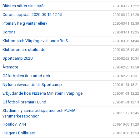
Blåsten sätter sina spår
2020-03-12 12:22
Corona uppdat: 2020-03-12 12:15
2020-03-12 12:20
Intensiv helg väntar eller?
2020-03-11 12:30
Corona
2020-03-11 12:25
Klubbmatch Värpinge vs Lunds BoIS
2020-03-06 14:44
Klubbdomare utbildade
2020-03-05 19:32
Sportcamp 2020
2020-02-28 10:34
Årsmöte
2020-02-23 12:58
Gåfotbollen är startad och...
2020-02-23 12:31
Ny lunchleverantör till Sportcamp
2020-01-31 18:21
Erbjudande hos Pizzeria Ministern i Värpinge
2020-01-31 12:22
Gåfotboll premiär i Lund
2020-01-31 12:13
Stadium ny samarbetspartner och PUMA
2018-11-19 13:45
varumärkessponsor
Höstlov! V.44
2018-10-30 11:23
Helgen i Bollhuset
2018-10-05 13:53