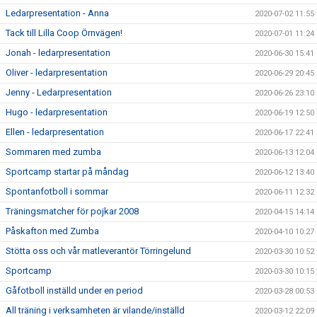
Ledarpresentation - Anna
2020-07-02 11:55
Tack till Lilla Coop Örnvägen!
2020-07-01 11:24
Jonah - ledarpresentation
2020-06-30 15:41
Oliver - ledarpresentation
2020-06-29 20:45
Jenny - Ledarpresentation
2020-06-26 23:10
Hugo - ledarpresentation
2020-06-19 12:50
Ellen - ledarpresentation
2020-06-17 22:41
Sommaren med zumba
2020-06-13 12:04
Sportcamp startar på måndag
2020-06-12 13:40
Spontanfotboll i sommar
2020-06-11 12:32
Träningsmatcher för pojkar 2008
2020-04-15 14:14
Påskafton med Zumba
2020-04-10 10:27
Stötta oss och vår matleverantör Törringelund
2020-03-30 10:52
Sportcamp
2020-03-30 10:15
Gåfotboll inställd under en period
2020-03-28 00:53
All träning i verksamheten är vilande/inställd
2020-03-12 22:09