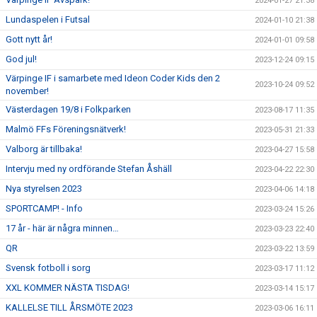
2024-01-27 21:38
Lundaspelen i Futsal
2024-01-10 21:38
Gott nytt år!
2024-01-01 09:58
God jul!
2023-12-24 09:15
Värpinge IF i samarbete med Ideon Coder Kids den 2
2023-10-24 09:52
november!
Västerdagen 19/8 i Folkparken
2023-08-17 11:35
Malmö FFs Föreningsnätverk!
2023-05-31 21:33
Valborg är tillbaka!
2023-04-27 15:58
Intervju med ny ordförande Stefan Åshäll
2023-04-22 22:30
Nya styrelsen 2023
2023-04-06 14:18
SPORTCAMP! - Info
2023-03-24 15:26
17 år - här är några minnen…
2023-03-23 22:40
QR
2023-03-22 13:59
Svensk fotboll i sorg
2023-03-17 11:12
XXL KOMMER NÄSTA TISDAG!
2023-03-14 15:17
KALLELSE TILL ÅRSMÖTE 2023
2023-03-06 16:11