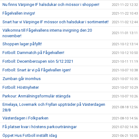
Nu finns Värpinge IF halsdukar och mössor i shoppen!
2021-11-22 12:32
Fågelvallen invigs!
2021-11-22 10:43
Snart har vi Värpinge IF mössor och halsdukar i sortimentet!
2021-11-02 12:44
Välkomna till Fågelvallens interna invigning den 20
2021-11-01 13:11
november!
Shoppen lager påfyllt!
2021-10-12 13:14
Fotboll: Dammatch på Fågelvallen!
2021-10-12 10:50
Fotboll: Decembercupen sön 5/12 2021
2021-10-11 11:19
Fotboll: Snart är vi på Fågelvallen igen!
2021-10-07 10:38
Zumban går inomhus
2021-10-07 10:35
Fotboll: Höstnyheter
2021-10-07 10:29
Parkour: Anmälningsformulär stängda
2021-10-07 10:26
Emelaya, Lovemark och Fryllan uppträder på Västerdagen
2021-08-18 12:56
28/8
Västerdagen i Folkparken
2021-08-10 14:56
Få platser kvar i höstens parkourträningar
2021-07-02 14:36
Öppet Hus Fotboll inställt idag
2021-06-21 10:55