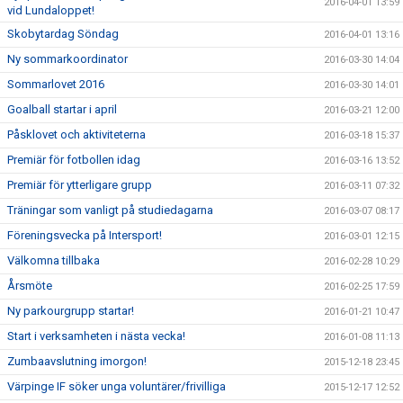
2016-04-01 13:59
vid Lundaloppet!
Skobytardag Söndag
2016-04-01 13:16
Ny sommarkoordinator
2016-03-30 14:04
Sommarlovet 2016
2016-03-30 14:01
Goalball startar i april
2016-03-21 12:00
Påsklovet och aktiviteterna
2016-03-18 15:37
Premiär för fotbollen idag
2016-03-16 13:52
Premiär för ytterligare grupp
2016-03-11 07:32
Träningar som vanligt på studiedagarna
2016-03-07 08:17
Föreningsvecka på Intersport!
2016-03-01 12:15
Välkomna tillbaka
2016-02-28 10:29
Årsmöte
2016-02-25 17:59
Ny parkourgrupp startar!
2016-01-21 10:47
Start i verksamheten i nästa vecka!
2016-01-08 11:13
Zumbaavslutning imorgon!
2015-12-18 23:45
Värpinge IF söker unga voluntärer/frivilliga
2015-12-17 12:52