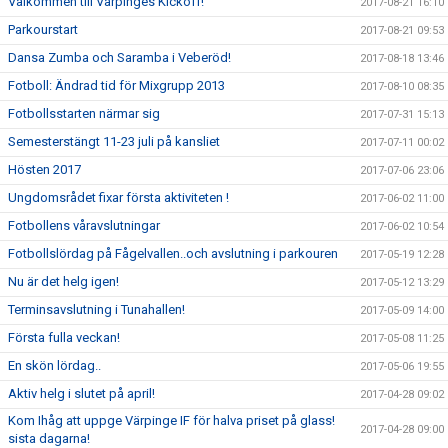
Välkommen till Värpinges Kickoff!
2017-08-21 16:10
Parkourstart
2017-08-21 09:53
Dansa Zumba och Saramba i Veberöd!
2017-08-18 13:46
Fotboll: Ändrad tid för Mixgrupp 2013
2017-08-10 08:35
Fotbollsstarten närmar sig
2017-07-31 15:13
Semesterstängt 11-23 juli på kansliet
2017-07-11 00:02
Hösten 2017
2017-07-06 23:06
Ungdomsrådet fixar första aktiviteten !
2017-06-02 11:00
Fotbollens våravslutningar
2017-06-02 10:54
Fotbollslördag på Fågelvallen..och avslutning i parkouren
2017-05-19 12:28
Nu är det helg igen!
2017-05-12 13:29
Terminsavslutning i Tunahallen!
2017-05-09 14:00
Första fulla veckan!
2017-05-08 11:25
En skön lördag..
2017-05-06 19:55
Aktiv helg i slutet på april!
2017-04-28 09:02
Kom Ihåg att uppge Värpinge IF för halva priset på glass!
2017-04-28 09:00
sista dagarna!