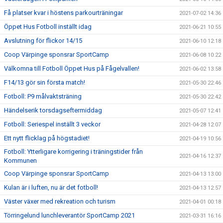
Få platser kvar i höstens parkourträningar
2021-07-02 14:36
Öppet Hus Fotboll inställt idag
2021-06-21 10:55
Avslutning för flickor 14/15
2021-06-10 12:18
Coop Värpinge sponsrar SportCamp
2021-06-08 10:22
Välkomna till Fotboll Öppet Hus på Fågelvallen!
2021-06-02 13:58
F14/13 gör sin första match!
2021-05-30 22:46
Fotboll: P9 målvaktsträning
2021-05-30 22:42
Händelserik torsdagseftermiddag
2021-05-07 12:41
Fotboll: Seriespel inställt 3 veckor
2021-04-28 12:07
Ett nytt flicklag på högstadiet!
2021-04-19 10:56
Fotboll: Ytterligare korrigering i träningstider från
2021-04-16 12:37
Kommunen
Coop Värpinge sponsrar SportCamp
2021-04-13 13:00
Kulan är i luften, nu är det fotboll!
2021-04-13 12:57
Väster växer med rekreation och turism
2021-04-01 00:18
Törringelund lunchleverantör SportCamp 2021
2021-03-31 16:16