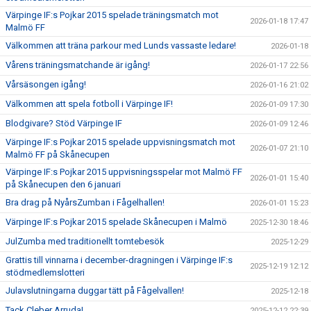
Värpinge IF:s Pojkar 2015 spelade träningsmatch mot
2026-01-18 17:47
Malmö FF
Välkommen att träna parkour med Lunds vassaste ledare!
2026-01-18
Vårens träningsmatchande är igång!
2026-01-17 22:56
Vårsäsongen igång!
2026-01-16 21:02
Välkommen att spela fotboll i Värpinge IF!
2026-01-09 17:30
Blodgivare? Stöd Värpinge IF
2026-01-09 12:46
Värpinge IF:s Pojkar 2015 spelade uppvisningsmatch mot
2026-01-07 21:10
Malmö FF på Skånecupen
Värpinge IF:s Pojkar 2015 uppvisningsspelar mot Malmö FF
2026-01-01 15:40
på Skånecupen den 6 januari
Bra drag på NyårsZumban i Fågelhallen!
2026-01-01 15:23
Värpinge IF:s Pojkar 2015 spelade Skånecupen i Malmö
2025-12-30 18:46
JulZumba med traditionellt tomtebesök
2025-12-29
Grattis till vinnarna i december-dragningen i Värpinge IF:s
2025-12-19 12:12
stödmedlemslotteri
Julavslutningarna duggar tätt på Fågelvallen!
2025-12-18
Tack Cleber Arruda!
2025-12-12 22:39