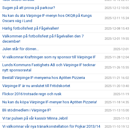
Sugen på att prova på parkour?
2025-12-12 10:05
Nu kan du äta Värpinge IF-menyn hos OKQ8 på Kungs
2025-12-11 15:24
Oscars väg i Lund
Härlig fotbollsfest på Fågelvallen!
2025-12-08 15:43
Välkommen på fotbollsfest på Fågelvallen den 7
2025-12-01 19:55
december!
Julen står för dörren...
2025-12-01
Vi välkomnar Kraftringen som ny sponsor till Värpinge IF
2025-11-28 12:04
Lunds Kommuns Fastighets AB och Värpinge IF tecknar
2025-11-26 15:55
nytt sponsoravtal
Beställ Värpinge IF-menyerna hos Aptiten Pizzeria
2025-11-21 16:02
Värpinge IF är nu anslutet till Fritidskortet
2025-11-20 13:40
Flickor 2016 trotsade regn och rusk
2025-11-19
Nu kan du köpa Värpinge IF-menyer hos Aptiten Pizzeria!
2025-11-18 14:35
Bli stödmedlem i Värpinge IF!
2025-11-13 15:00
Vi tar pulsen på vår kassör Minna Jebril
2025-11-13
Vi välkomnar vår nya tränarkonstellation för Pojkar 2013/14
2025-11-10 19:12