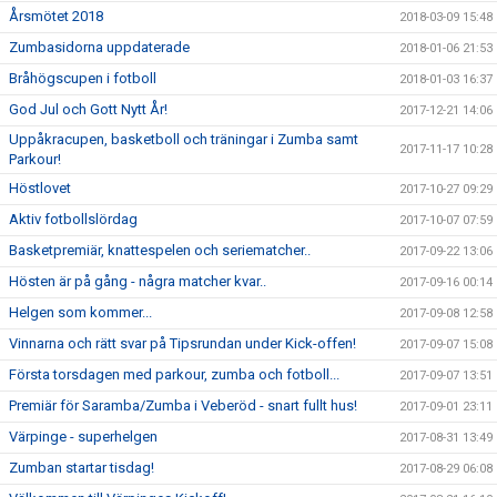
Årsmötet 2018
2018-03-09 15:48
Zumbasidorna uppdaterade
2018-01-06 21:53
Bråhögscupen i fotboll
2018-01-03 16:37
God Jul och Gott Nytt År!
2017-12-21 14:06
Uppåkracupen, basketboll och träningar i Zumba samt
2017-11-17 10:28
Parkour!
Höstlovet
2017-10-27 09:29
Aktiv fotbollslördag
2017-10-07 07:59
Basketpremiär, knattespelen och seriematcher..
2017-09-22 13:06
Hösten är på gång - några matcher kvar..
2017-09-16 00:14
Helgen som kommer...
2017-09-08 12:58
Vinnarna och rätt svar på Tipsrundan under Kick-offen!
2017-09-07 15:08
Första torsdagen med parkour, zumba och fotboll...
2017-09-07 13:51
Premiär för Saramba/Zumba i Veberöd - snart fullt hus!
2017-09-01 23:11
Värpinge - superhelgen
2017-08-31 13:49
Zumban startar tisdag!
2017-08-29 06:08