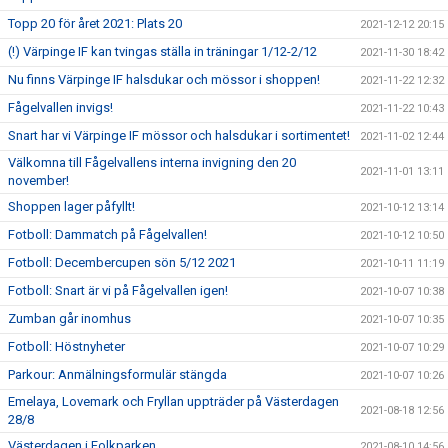
Topp 20 för året 2021: Plats 20
2021-12-12 20:15
(!) Värpinge IF kan tvingas ställa in träningar 1/12-2/12
2021-11-30 18:42
Nu finns Värpinge IF halsdukar och mössor i shoppen!
2021-11-22 12:32
Fågelvallen invigs!
2021-11-22 10:43
Snart har vi Värpinge IF mössor och halsdukar i sortimentet!
2021-11-02 12:44
Välkomna till Fågelvallens interna invigning den 20
2021-11-01 13:11
november!
Shoppen lager påfyllt!
2021-10-12 13:14
Fotboll: Dammatch på Fågelvallen!
2021-10-12 10:50
Fotboll: Decembercupen sön 5/12 2021
2021-10-11 11:19
Fotboll: Snart är vi på Fågelvallen igen!
2021-10-07 10:38
Zumban går inomhus
2021-10-07 10:35
Fotboll: Höstnyheter
2021-10-07 10:29
Parkour: Anmälningsformulär stängda
2021-10-07 10:26
Emelaya, Lovemark och Fryllan uppträder på Västerdagen
2021-08-18 12:56
28/8
Västerdagen i Folkparken
2021-08-10 14:56