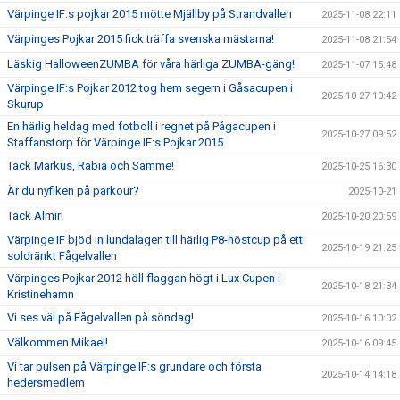
Värpinge IF:s pojkar 2015 mötte Mjällby på Strandvallen
2025-11-08 22:11
Värpinges Pojkar 2015 fick träffa svenska mästarna!
2025-11-08 21:54
Läskig HalloweenZUMBA för våra härliga ZUMBA-gäng!
2025-11-07 15:48
Värpinge IF:s Pojkar 2012 tog hem segern i Gåsacupen i
2025-10-27 10:42
Skurup
En härlig heldag med fotboll i regnet på Pågacupen i
2025-10-27 09:52
Staffanstorp för Värpinge IF:s Pojkar 2015
Tack Markus, Rabia och Samme!
2025-10-25 16:30
Är du nyfiken på parkour?
2025-10-21
Tack Almir!
2025-10-20 20:59
Värpinge IF bjöd in lundalagen till härlig P8-höstcup på ett
2025-10-19 21:25
soldränkt Fågelvallen
Värpinges Pojkar 2012 höll flaggan högt i Lux Cupen i
2025-10-18 21:34
Kristinehamn
Vi ses väl på Fågelvallen på söndag!
2025-10-16 10:02
Välkommen Mikael!
2025-10-16 09:45
Vi tar pulsen på Värpinge IF:s grundare och första
2025-10-14 14:18
hedersmedlem