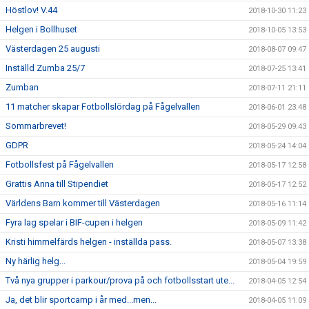
Höstlov! V.44
2018-10-30 11:23
Helgen i Bollhuset
2018-10-05 13:53
Västerdagen 25 augusti
2018-08-07 09:47
Inställd Zumba 25/7
2018-07-25 13:41
Zumban
2018-07-11 21:11
11 matcher skapar Fotbollslördag på Fågelvallen
2018-06-01 23:48
Sommarbrevet!
2018-05-29 09:43
GDPR
2018-05-24 14:04
Fotbollsfest på Fågelvallen
2018-05-17 12:58
Grattis Anna till Stipendiet
2018-05-17 12:52
Världens Barn kommer till Västerdagen
2018-05-16 11:14
Fyra lag spelar i BIF-cupen i helgen
2018-05-09 11:42
Kristi himmelfärds helgen - inställda pass.
2018-05-07 13:38
Ny härlig helg...
2018-05-04 19:59
Två nya grupper i parkour/prova på och fotbollsstart ute...
2018-04-05 12:54
Ja, det blir sportcamp i år med...men...
2018-04-05 11:09