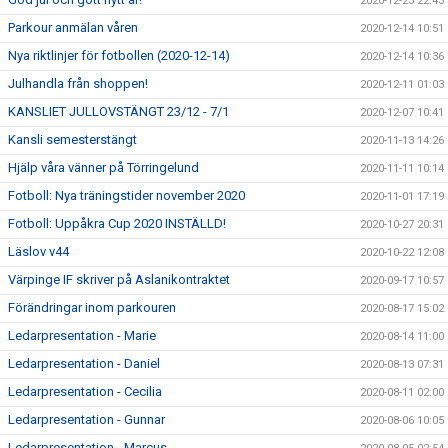
2020-12-23 22:43
Parkour anmälan våren
2020-12-14 10:51
Nya riktlinjer för fotbollen (2020-12-14)
2020-12-14 10:36
Julhandla från shoppen!
2020-12-11 01:03
KANSLIET JULLOVSTÄNGT 23/12 - 7/1
2020-12-07 10:41
Kansli semesterstängt
2020-11-13 14:26
Hjälp våra vänner på Törringelund
2020-11-11 10:14
Fotboll: Nya träningstider november 2020
2020-11-01 17:19
Fotboll: Uppåkra Cup 2020 INSTÄLLD!
2020-10-27 20:31
Läslov v44
2020-10-22 12:08
Värpinge IF skriver på Aslanikontraktet
2020-09-17 10:57
Förändringar inom parkouren
2020-08-17 15:02
Ledarpresentation - Marie
2020-08-14 11:00
Ledarpresentation - Daniel
2020-08-13 07:31
Ledarpresentation - Cecilia
2020-08-11 02:00
Ledarpresentation - Gunnar
2020-08-06 10:05
Ledarpresentation - Marcus