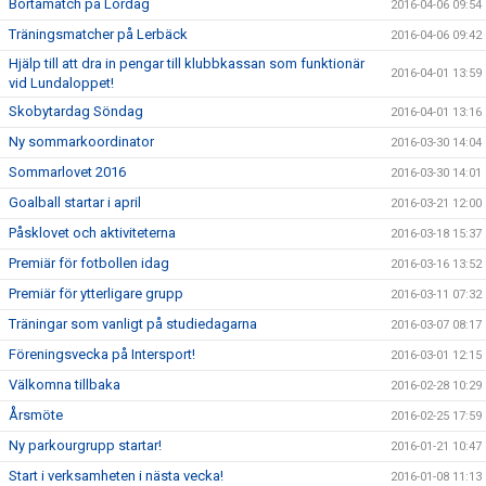
Bortamatch på Lördag
2016-04-06 09:54
Träningsmatcher på Lerbäck
2016-04-06 09:42
Hjälp till att dra in pengar till klubbkassan som funktionär
2016-04-01 13:59
vid Lundaloppet!
Skobytardag Söndag
2016-04-01 13:16
Ny sommarkoordinator
2016-03-30 14:04
Sommarlovet 2016
2016-03-30 14:01
Goalball startar i april
2016-03-21 12:00
Påsklovet och aktiviteterna
2016-03-18 15:37
Premiär för fotbollen idag
2016-03-16 13:52
Premiär för ytterligare grupp
2016-03-11 07:32
Träningar som vanligt på studiedagarna
2016-03-07 08:17
Föreningsvecka på Intersport!
2016-03-01 12:15
Välkomna tillbaka
2016-02-28 10:29
Årsmöte
2016-02-25 17:59
Ny parkourgrupp startar!
2016-01-21 10:47
Start i verksamheten i nästa vecka!
2016-01-08 11:13