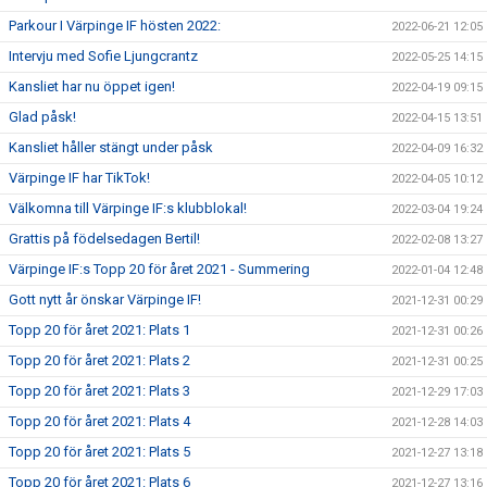
Parkour I Värpinge IF hösten 2022:
2022-06-21 12:05
Intervju med Sofie Ljungcrantz
2022-05-25 14:15
Kansliet har nu öppet igen!
2022-04-19 09:15
Glad påsk!
2022-04-15 13:51
Kansliet håller stängt under påsk
2022-04-09 16:32
Värpinge IF har TikTok!
2022-04-05 10:12
Välkomna till Värpinge IF:s klubblokal!
2022-03-04 19:24
Grattis på födelsedagen Bertil!
2022-02-08 13:27
Värpinge IF:s Topp 20 för året 2021 - Summering
2022-01-04 12:48
Gott nytt år önskar Värpinge IF!
2021-12-31 00:29
Topp 20 för året 2021: Plats 1
2021-12-31 00:26
Topp 20 för året 2021: Plats 2
2021-12-31 00:25
Topp 20 för året 2021: Plats 3
2021-12-29 17:03
Topp 20 för året 2021: Plats 4
2021-12-28 14:03
Topp 20 för året 2021: Plats 5
2021-12-27 13:18
Topp 20 för året 2021: Plats 6
2021-12-27 13:16