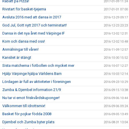
Rabatt på Pizza!
2017-01-09 11:24
Rivstart för basket-tjejerna
2017-01-01 07:00
Avsluta 2016 med att dansa in 2017
2016-12-29 09:17
God Jul, Gott nytt 2017 och terminstart!
2016-12-23 23:23
Dansa in det nya året med Värpinge IF
2016-12-02 12:31
Kom och dansa med oss!
2016-12-02 10:48
Anmälningar till våren!
2016-11-09 12:57
Kansliet är stängt
2016-10-30 15:52
Sista matcherna i fotbollen och mycket mer
2016-10-07 12:27
Hjälp Värpinge hjälpa Världens Barn
2016-10-03 12:14
Lördagen är full av aktiviteter i föreningen
2016-09-23 10:29
Zumba & Djembel information 21/9
2016-09-15 13:38
Nu tar vi emot friskvårdskuponger!
2016-09-06 10:44
Välkommen till idrottsmix!
2016-09-06 09:24
Basket för pojkar födda 2008
2016-09-05 13:49
Djembel och Zumba byter plats
2016-08-31 13:04