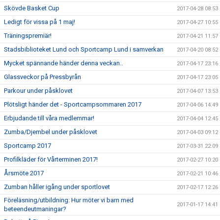
Skövde Basket Cup
2017-04-28 08:53
Ledigt för vissa på 1 maj!
2017-04-27 10:55
Träningspremiär!
2017-04-21 11:57
Stadsbiblioteket Lund och Sportcamp Lund i samverkan
2017-04-20 08:52
Mycket spännande händer denna veckan..
2017-04-17 23:16
Glassveckor på Pressbyrån
2017-04-17 23:05
Parkour under påsklovet
2017-04-07 13:53
Plötsligt händer det - Sportcampsommaren 2017
2017-04-06 14:49
Erbjudande till våra medlemmar!
2017-04-04 12:45
Zumba/Djembel under påsklovet
2017-04-03 09:12
Sportcamp 2017
2017-03-31 22:09
Profilkläder för Vårterminen 2017!
2017-02-27 10:20
Årsmöte 2017
2017-02-21 10:46
Zumban håller igång under sportlovet
2017-02-17 12:26
Föreläsning/utbildning: Hur möter vi barn med
2017-01-17 14:41
beteendeutmaningar?