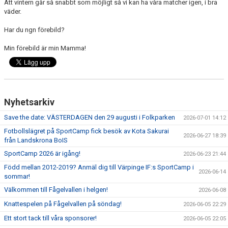
Att vintern går så snabbt som möjligt så vi kan ha våra matcher igen, i bra
väder.
Har du ngn förebild?
Min förebild är min Mamma!
Nyhetsarkiv
Save the date: VÄSTERDAGEN den 29 augusti i Folkparken
2026-07-01 14:12
Fotbollslägret på SportCamp fick besök av Kota Sakurai
2026-06-27 18:39
från Landskrona BoIS
SportCamp 2026 är igång!
2026-06-23 21:44
Född mellan 2012-2019? Anmäl dig till Värpinge IF:s SportCamp i
2026-06-14
sommar!
Välkommen till Fågelvallen i helgen!
2026-06-08
Knattespelen på Fågelvallen på söndag!
2026-06-05 22:29
Ett stort tack till våra sponsorer!
2026-06-05 22:05