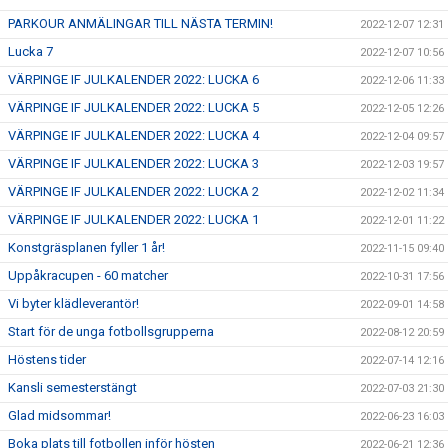
PARKOUR ANMÄLINGAR TILL NÄSTA TERMIN!
2022-12-07 12:31
Lucka 7
2022-12-07 10:56
VÄRPINGE IF JULKALENDER 2022: LUCKA 6
2022-12-06 11:33
VÄRPINGE IF JULKALENDER 2022: LUCKA 5
2022-12-05 12:26
VÄRPINGE IF JULKALENDER 2022: LUCKA 4
2022-12-04 09:57
VÄRPINGE IF JULKALENDER 2022: LUCKA 3
2022-12-03 19:57
VÄRPINGE IF JULKALENDER 2022: LUCKA 2
2022-12-02 11:34
VÄRPINGE IF JULKALENDER 2022: LUCKA 1
2022-12-01 11:22
Konstgräsplanen fyller 1 år!
2022-11-15 09:40
Uppåkracupen - 60 matcher
2022-10-31 17:56
Vi byter klädleverantör!
2022-09-01 14:58
Start för de unga fotbollsgrupperna
2022-08-12 20:59
Höstens tider
2022-07-14 12:16
Kansli semesterstängt
2022-07-03 21:30
Glad midsommar!
2022-06-23 16:03
Boka plats till fotbollen inför hösten
2022-06-21 12:36