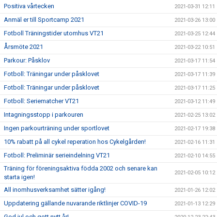
Positiva vårtecken
2021-03-31 12:11
Anmäl er till Sportcamp 2021
2021-03-26 13:00
Fotboll Träningstider utomhus VT21
2021-03-25 12:44
Årsmöte 2021
2021-03-22 10:51
Parkour: Påsklov
2021-03-17 11:54
Fotboll: Träningar under påsklovet
2021-03-17 11:39
Fotboll: Träningar under påsklovet
2021-03-17 11:25
Fotboll: Seriematcher VT21
2021-03-12 11:49
Intagningsstopp i parkouren
2021-02-25 13:02
Ingen parkourträning under sportlovet
2021-02-17 19:38
10% rabatt på all cykel reperation hos Cykelgården!
2021-02-16 11:31
Fotboll: Preliminär serieindelning VT21
2021-02-10 14:55
Träning för föreningsaktiva födda 2002 och senare kan
2021-02-05 10:12
starta igen!
All inomhusverksamhet sätter igång!
2021-01-26 12:02
Uppdatering gällande nuvarande riktlinjer COVID-19
2021-01-13 12:29
God jul och gott nytt år!