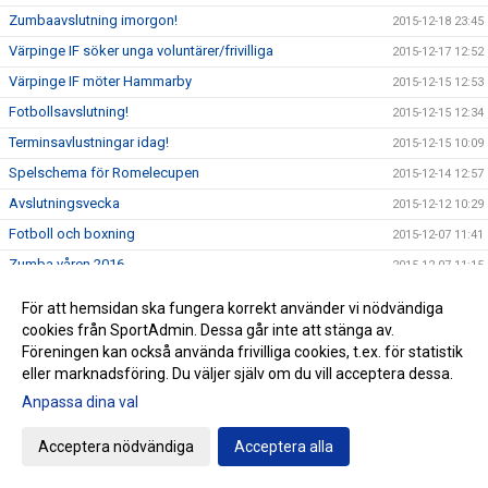
Zumbaavslutning imorgon!
2015-12-18 23:45
Värpinge IF söker unga voluntärer/frivilliga
2015-12-17 12:52
Värpinge IF möter Hammarby
2015-12-15 12:53
Fotbollsavslutning!
2015-12-15 12:34
Terminsavlustningar idag!
2015-12-15 10:09
Spelschema för Romelecupen
2015-12-14 12:57
Avslutningsvecka
2015-12-12 10:29
Fotboll och boxning
2015-12-07 11:41
Zumba våren 2016
2015-12-07 11:15
Anmäl er till Djembel VT16
2015-12-03 10:23
För att hemsidan ska fungera korrekt använder vi nödvändiga
Stöd Prova På-fonden eller ansök själv...
2015-11-17 10:14
cookies från SportAdmin. Dessa går inte att stänga av.
Föreningen kan också använda frivilliga cookies, t.ex. för statistik
Gräsroten - tack!
2015-11-10 16:41
eller marknadsföring. Du väljer själv om du vill acceptera dessa.
Vi påminner våra medlemmar...
2015-10-27 12:29
Anpassa dina val
"Kul med Babs" ikväll
2015-10-27 11:11
Acceptera nödvändiga
Acceptera alla
Djembel - nytt i Värpinge
2015-10-21 15:29
Utvärdering Fotboll P04/05
2015-10-20 11:28