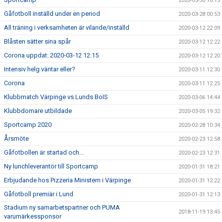
2020-03-30 10:15
Gåfotboll inställd under en period
2020-03-28 00:53
All träning i verksamheten är vilande/inställd
2020-03-12 22:09
Blåsten sätter sina spår
2020-03-12 12:22
Corona uppdat: 2020-03-12 12:15
2020-03-12 12:20
Intensiv helg väntar eller?
2020-03-11 12:30
Corona
2020-03-11 12:25
Klubbmatch Värpinge vs Lunds BoIS
2020-03-06 14:44
Klubbdomare utbildade
2020-03-05 19:32
Sportcamp 2020
2020-02-28 10:34
Årsmöte
2020-02-23 12:58
Gåfotbollen är startad och...
2020-02-23 12:31
Ny lunchleverantör till Sportcamp
2020-01-31 18:21
Erbjudande hos Pizzeria Ministern i Värpinge
2020-01-31 12:22
Gåfotboll premiär i Lund
2020-01-31 12:13
Stadium ny samarbetspartner och PUMA
2018-11-19 13:45
varumärkessponsor