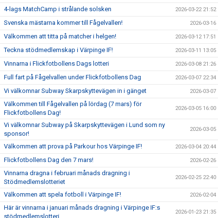
4-lags MatchCamp i strålande solsken
2026-03-22 21:52
Svenska mästarna kommer till Fågelvallen!
2026-03-16
Välkommen att titta på matcher i helgen!
2026-03-12 17:51
Teckna stödmedlemskap i Värpinge IF!
2026-03-11 13:05
Vinnarna i Flickfotbollens Dags lotteri
2026-03-08 21:26
Full fart på Fågelvallen under Flickfotbollens Dag
2026-03-07 22:34
Vi välkomnar Subway Skarpskyttevägen in i gänget
2026-03-07
Välkommen till Fågelvallen på lördag (7 mars) för
2026-03-05 16:00
Flickfotbollens Dag!
Vi välkomnar Subway på Skarpskyttevägen i Lund som ny
2026-03-05
sponsor!
Välkommen att prova på Parkour hos Värpinge IF!
2026-03-04 20:44
Flickfotbollens Dag den 7 mars!
2026-02-26
Vinnarna dragna i februari månads dragning i
2026-02-25 22:40
Stödmedlemslotteriet
Välkommen att spela fotboll i Värpinge IF!
2026-02-04
Här är vinnarna i januari månads dragning i Värpinge IF:s
2026-01-23 21:35
stödmedlemslotteri