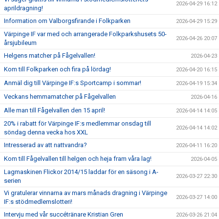
2026-04-29 16:12
aprildragning!
Information om Valborgsfirande i Folkparken
2026-04-29 15:29
Värpinge IF var med och arrangerade Folkparkshusets 50-
2026-04-26 20:07
årsjubileum
Helgens matcher på Fågelvallen!
2026-04-23
Kom till Folkparken och fira på lördag!
2026-04-20 16:15
Anmäl dig till Värpinge IF:s Sportcamp i sommar!
2026-04-19 15:34
Veckans hemmamatcher på Fågelvallen
2026-04-16
Alle man till Fågelvallen den 15 april!
2026-04-14 14:05
20% i rabatt för Värpinge IF:s medlemmar onsdag till
2026-04-14 14:02
söndag denna vecka hos XXL
Intresserad av att nattvandra?
2026-04-11 16:20
Kom till Fågelvallen till helgen och heja fram våra lag!
2026-04-05
Lagmaskinen Flickor 2014/15 laddar för en säsong i A-
2026-03-27 22:30
serien
Vi gratulerar vinnarna av mars månads dragning i Värpinge
2026-03-27 14:00
IF:s stödmedlemslotteri!
Intervju med vår succétränare Kristian Gren
2026-03-26 21:04