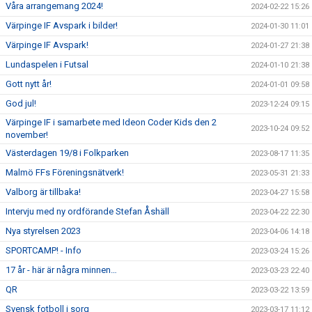
Våra arrangemang 2024!
2024-02-22 15:26
Värpinge IF Avspark i bilder!
2024-01-30 11:01
Värpinge IF Avspark!
2024-01-27 21:38
Lundaspelen i Futsal
2024-01-10 21:38
Gott nytt år!
2024-01-01 09:58
God jul!
2023-12-24 09:15
Värpinge IF i samarbete med Ideon Coder Kids den 2
2023-10-24 09:52
november!
Västerdagen 19/8 i Folkparken
2023-08-17 11:35
Malmö FFs Föreningsnätverk!
2023-05-31 21:33
Valborg är tillbaka!
2023-04-27 15:58
Intervju med ny ordförande Stefan Åshäll
2023-04-22 22:30
Nya styrelsen 2023
2023-04-06 14:18
SPORTCAMP! - Info
2023-03-24 15:26
17 år - här är några minnen…
2023-03-23 22:40
QR
2023-03-22 13:59
Svensk fotboll i sorg
2023-03-17 11:12