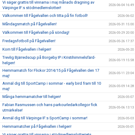
Vi säger grattis till vinnarna i maj månads dragning av
2026-06-04 16:49
Värpinge IF:s stödmedlemslotteri!
Välkommen till Fågelvallen och titta på fin fotboll!
2026-06-02
Måndagsmatch på Fågelvallen!
2026-05-31 15:00
Välkommen till Fågelvallen på söndag!
2026-05-29 20:00
Fredagsfotboll på Fågelvallen!
2026-05-26 17:37
Kom till Fågelvallen i helgen!
2026-05-20
Trevlig Bjärredscup på Borgeby IP i Kristihimmelsfärd-
2026-05-19 15:58
helgen!
Hemmamatch för Flickor 2014/15 på Fågelvallen den 17
2026-05-11 23:04
maj!
Anmäl dig till SportCamp i sommar - early bird fram till 10
2026-05-09 14:28
maj!
Många hemmamatcher till helgen!
2026-05-07
Fabian Rasmussen och hans parkourledarkollegor fick
2026-05-06 13:13
utmärkelse!
Anmäl dig till Värpinge IF:s SportCamp i sommar!
2026-05-03
Hemmamatcher på Fågelvallen i helgen!
2026-05-01
Vi säger grattis till vinnarna i stödmedlemslotteriets