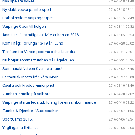
Nya spelare sökes!
2016-08-18 11:48
Ny klubbvecka på intersport
2016-08-15 15:11
Fotbollsbilder Värpinge Open
2016-08-15 12:49
Värpinge Open till helgen
2016-08-11 09:32
Anmälan till samtliga aktiviteter hösten 2016!
2016-08-05 15:53
Kom i håg: För unga 13-19 år i Lund
2016-07-28 20:02
T-shirten för Värpingeborna och alla andra...
2016-06-21 23:04
Nu börjar sommarzumban på Fågelvallen!
2016-06-21 20:25
Sommaraktiveteter över hela Lund!
2016-06-02 13:46
Fantastisk insats från våra 04:or!
2016-05-27 13:03
Cecilia och Freddy vinner pris!
2016-05-10 13:40
Zumban inställd på Valborg
2016-04-30 02:02
Värpinge startar ledarutbildning för ensamkommande
2016-04-18 09:22
Zumba & Djembel i Stadsparken
2016-04-07 11:05
SportCamp 2016!
2016-04-06 12:34
Ynglingarna flyttar ut
2016-04-06 12:08