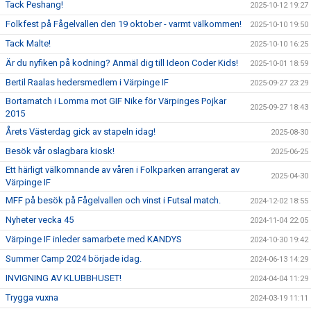
Tack Peshang!
2025-10-12 19:27
Folkfest på Fågelvallen den 19 oktober - varmt välkommen!
2025-10-10 19:50
Tack Malte!
2025-10-10 16:25
Är du nyfiken på kodning? Anmäl dig till Ideon Coder Kids!
2025-10-01 18:59
Bertil Raalas hedersmedlem i Värpinge IF
2025-09-27 23:29
Bortamatch i Lomma mot GIF Nike för Värpinges Pojkar
2025-09-27 18:43
2015
Årets Västerdag gick av stapeln idag!
2025-08-30
Besök vår oslagbara kiosk!
2025-06-25
Ett härligt välkomnande av våren i Folkparken arrangerat av
2025-04-30
Värpinge IF
MFF på besök på Fågelvallen och vinst i Futsal match.
2024-12-02 18:55
Nyheter vecka 45
2024-11-04 22:05
Värpinge IF inleder samarbete med KANDYS
2024-10-30 19:42
Summer Camp 2024 började idag.
2024-06-13 14:29
INVIGNING AV KLUBBHUSET!
2024-04-04 11:29
Trygga vuxna
2024-03-19 11:11