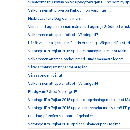
Vi välkomnar Subway på Skarpskyttevägen i Lund som ny sp
Välkommen att prova på Parkour hos Värpinge IF!
Flickfotbollens Dag den 7 mars!
Vinnarna dragna i februari månads dragning i Stödmedlemslo
Välkommen att spela fotboll i Värpinge IF!
Här är vinnarna i januari månads dragning i Värpinge IF:s st
Värpinge IF:s Pojkar 2015 spelade träningsmatch mot Malmö
Välkommen att träna parkour med Lunds vassaste ledare!
Vårens träningsmatchande är igång!
Vårsäsongen igång!
Välkommen att spela fotboll i Värpinge IF!
Blodgivare? Stöd Värpinge IF
Värpinge IF:s Pojkar 2015 spelade uppvisningsmatch mot 
Värpinge IF:s Pojkar 2015 uppvisningsspelar mot Malmö FF 
Bra drag på NyårsZumban i Fågelhallen!
Värpinge IF:s Pojkar 2015 spelade Skånecupen i Malmö