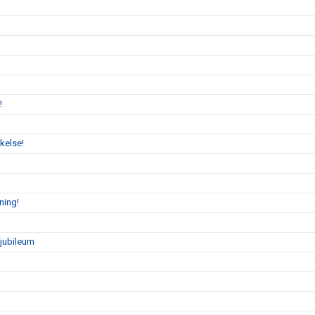
!
kelse!
ning!
sjubileum