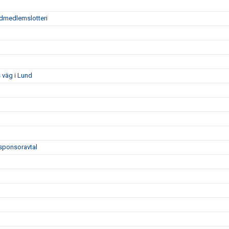
tödmedlemslotteri
 väg i Lund
sponsoravtal