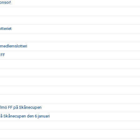
onsor!
tteriet
ödmedlemslotteri
 FF
Malmö FF på Skånecupen
på Skånecupen den 6 januari