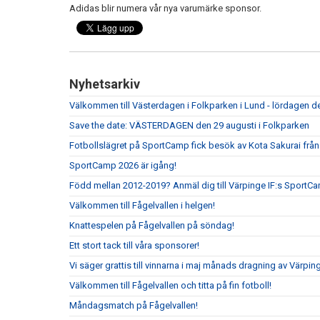
Adidas blir numera vår nya varumärke sponsor.
Nyhetsarkiv
Välkommen till Västerdagen i Folkparken i Lund - lördagen de
Save the date: VÄSTERDAGEN den 29 augusti i Folkparken
Fotbollslägret på SportCamp fick besök av Kota Sakurai frå
SportCamp 2026 är igång!
Född mellan 2012-2019? Anmäl dig till Värpinge IF:s SportC
Välkommen till Fågelvallen i helgen!
Knattespelen på Fågelvallen på söndag!
Ett stort tack till våra sponsorer!
Vi säger grattis till vinnarna i maj månads dragning av Värpin
Välkommen till Fågelvallen och titta på fin fotboll!
Måndagsmatch på Fågelvallen!