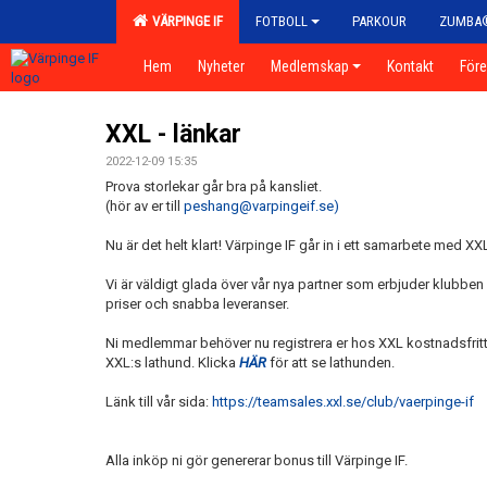
VÄRPINGE IF
FOTBOLL
PARKOUR
ZUMBA
Hem
Nyheter
Medlemskap
Kontakt
För
XXL - länkar
2022-12-09 15:35
Prova storlekar går bra på kansliet.
(hör av er till
peshang@varpingeif.se)
Nu är det helt klart! Värpinge IF går in i ett samarbete med XX
Vi är väldigt glada över vår nya partner som erbjuder klub
priser och snabba leveranser.
Ni medlemmar behöver nu registrera er hos XXL kostnadsfritt.
XXL:s lathund. Klicka
HÄR
för att se lathunden.
Länk till vår sida:
https://teamsales.xxl.se/club/vaerpinge-if
Alla inköp ni gör genererar bonus till Värpinge IF.