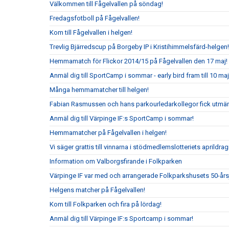
Välkommen till Fågelvallen på söndag!
Fredagsfotboll på Fågelvallen!
Kom till Fågelvallen i helgen!
Trevlig Bjärredscup på Borgeby IP i Kristihimmelsfärd-helgen!
Hemmamatch för Flickor 2014/15 på Fågelvallen den 17 maj!
Anmäl dig till SportCamp i sommar - early bird fram till 10 maj
Många hemmamatcher till helgen!
Fabian Rasmussen och hans parkourledarkollegor fick utmär
Anmäl dig till Värpinge IF:s SportCamp i sommar!
Hemmamatcher på Fågelvallen i helgen!
Vi säger grattis till vinnarna i stödmedlemslotteriets aprildrag
Information om Valborgsfirande i Folkparken
Värpinge IF var med och arrangerade Folkparkshusets 50-år
Helgens matcher på Fågelvallen!
Kom till Folkparken och fira på lördag!
Anmäl dig till Värpinge IF:s Sportcamp i sommar!