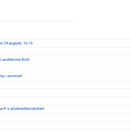
n 29 augusti, 10-15
n Landskrona BoIS
amp i sommar!
ge IF:s stödmedlemslotteri!