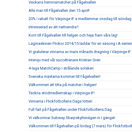
Veckans hemmamatcher på Fågelvallen
Alle man till Fågelvallen den 15 april!
20% i rabatt för Värpinge IF:s medlemmar onsdag till sönda
Intresserad av att nattvandra?
Kom till Fågelvallen till helgen och heja fram våra lag!
Lagmaskinen Flickor 2014/15 laddar för en säsong i A-serien
Vi gratulerar vinnarna av mars månads dragning i Värpinge IF
Intervju med vår succétränare Kristian Gren
4-lags MatchCamp i strålande solsken
Svenska mästarna kommer till Fågelvallen!
Välkommen att titta på matcher i helgen!
Teckna stödmedlemskap i Värpinge IF!
Vinnarna i Flickfotbollens Dags lotteri
Full fart på Fågelvallen under Flickfotbollens Dag
Vi välkomnar Subway Skarpskyttevägen in i gänget
Välkommen till Fågelvallen på lördag (7 mars) för Flickfotbo