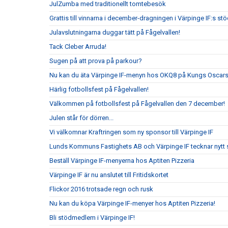
JulZumba med traditionellt tomtebesök
Grattis till vinnarna i december-dragningen i Värpinge IF:s s
Julavslutningarna duggar tätt på Fågelvallen!
Tack Cleber Arruda!
Sugen på att prova på parkour?
Nu kan du äta Värpinge IF-menyn hos OKQ8 på Kungs Oscars
Härlig fotbollsfest på Fågelvallen!
Välkommen på fotbollsfest på Fågelvallen den 7 december!
Julen står för dörren...
Vi välkomnar Kraftringen som ny sponsor till Värpinge IF
Lunds Kommuns Fastighets AB och Värpinge IF tecknar nytt 
Beställ Värpinge IF-menyerna hos Aptiten Pizzeria
Värpinge IF är nu anslutet till Fritidskortet
Flickor 2016 trotsade regn och rusk
Nu kan du köpa Värpinge IF-menyer hos Aptiten Pizzeria!
Bli stödmedlem i Värpinge IF!