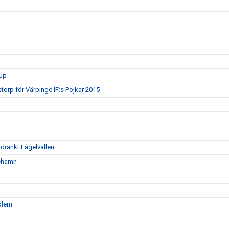
rup
torp för Värpinge IF:s Pojkar 2015
oldränkt Fågelvallen
nehamn
edlem