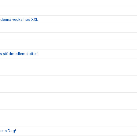
g denna vecka hos XXL
:s stödmedlemslotteri!
llens Dag!