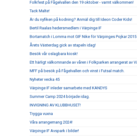
Folkfest på Fågelvallen den 19 oktober - varmt välkommen!
Tack Malte!
Är du nyfiken på kodning? Anmäl dig till Ideon Coder Kids!
Bertil Raalas hedersmedlem i Värpinge IF
Bortamatch i Lomma mot GIF Nike för Värpinges Pojkar 2015
Årets Västerdag gick av stapeln idag!
Besök vår oslagbara kiosk!
Ett härligt välkomnande av våren i Folkparken arrangerat av V
MFF på besök på Fågelvallen och vinst i Futsal match.
Nyheter vecka 45
Värpinge IF inleder samarbete med KANDYS
Summer Camp 2024 började idag.
INVIGNING AV KLUBBHUSET!
Trygga vuxna
Våra arrangemang 2024!
Värpinge IF Avspark i bilder!