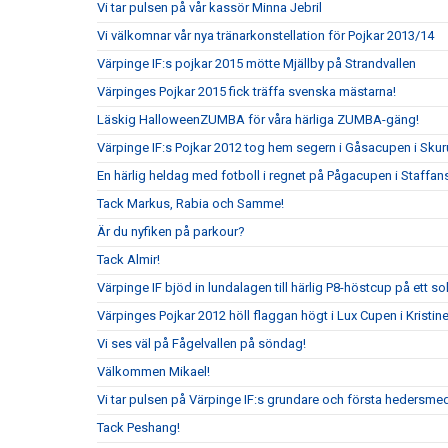
Vi tar pulsen på vår kassör Minna Jebril
Vi välkomnar vår nya tränarkonstellation för Pojkar 2013/14
Värpinge IF:s pojkar 2015 mötte Mjällby på Strandvallen
Värpinges Pojkar 2015 fick träffa svenska mästarna!
Läskig HalloweenZUMBA för våra härliga ZUMBA-gäng!
Värpinge IF:s Pojkar 2012 tog hem segern i Gåsacupen i Sku
En härlig heldag med fotboll i regnet på Pågacupen i Staffans
Tack Markus, Rabia och Samme!
Är du nyfiken på parkour?
Tack Almir!
Värpinge IF bjöd in lundalagen till härlig P8-höstcup på ett s
Värpinges Pojkar 2012 höll flaggan högt i Lux Cupen i Kristi
Vi ses väl på Fågelvallen på söndag!
Välkommen Mikael!
Vi tar pulsen på Värpinge IF:s grundare och första hedersm
Tack Peshang!