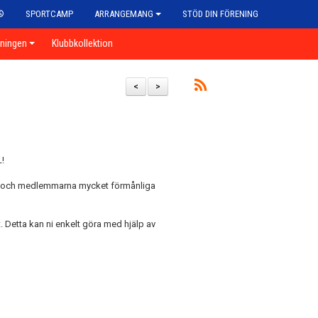
®
SPORTCAMP
ARRANGEMANG
STÖD DIN FÖRENING
eningen
Klubbkollektion
<
>
L!
ben och medlemmarna mycket förmånliga
 Detta kan ni enkelt göra med hjälp av